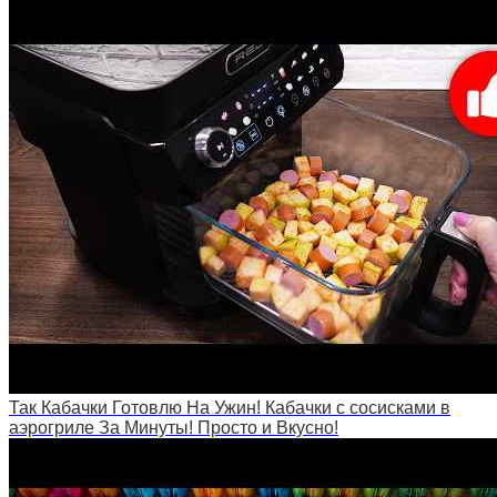
Так Кабачки Готовлю На Ужин! Кабачки с сосисками в
аэрогриле За Минуты! Просто и Вкусно!