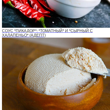
СОУС *ПИКАДОР*: *ТОМАТНЫЙ* И *СЫРНЫЙ С
ХАЛАПЕНЬО* (АДЕПТ)