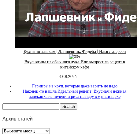
Кухня по заявкам | Лапшевник. Фидейа | Илья Лазерсон
Вкуснятина из обычного лука. Еле выпросила рецепт в
китайском кафе
30.01.2024
Гарниры из круп, которые даже варить не надо
Наконец-то нашла Идеальный рецепт! Вкусная и нежная
запеканка из печени и риса на пару в мультиварке
Архив статей
Архив
статей