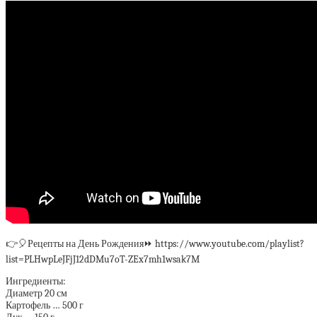
👉🎈Рецепты на День Рождения⏩ https://www.youtube.com/playlist?
list=PLHwpLeJFjJ12dDMu7oT-ZEx7mh1wsak7M
Ингредиенты:
Диаметр 20 см
Картофель … 500 г