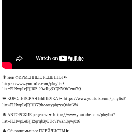
🎯 мои ФИРМЕННЫЕ РЕЦЕПТЫ ⏩
https://www.youtube.com/playlist?
list=PLHwpLeJFjJ10Ei90wIhg9YQHVObTrmf2Q
👑 КОРОЛЕВСКАЯ ВЫПЕЧКА ⏩ https://www.youtube.com/playlist?
list=PLHwpLeJFjJ11Y79hoeecyphpyxQ4bsiW4
🔔 АВТОРСКИЕ рецепты ⏩ https://www.youtube.com/playlist?
list=PLHwpLeJFjJ12qrqbXyEUcV1WahQqvq8z6
🔔 Обновляемые все ПЛЕЙЛИСТЫ ▶️