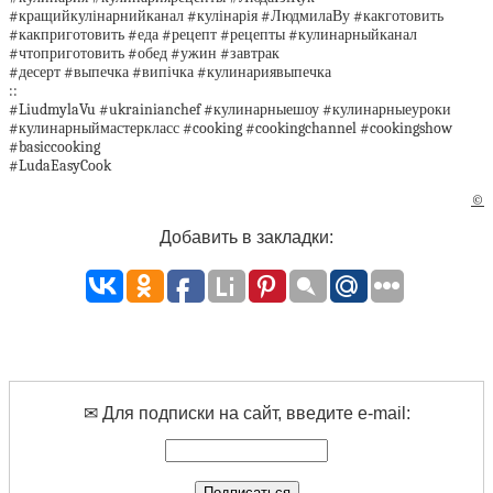
#кращийкулінарнийканал #кулінарія #ЛюдмилаВу #какготовить
#какприготовить #еда #рецепт #рецепты #кулинарныйканал
#чтоприготовить #обед #ужин #завтрак
#десерт #выпечка #випічка #кулинариявыпечка
::
#LiudmylaVu #ukrainianchef #кулинарныешоу #кулинарныеуроки
#кулинарныймастеркласс #cooking #cookingchannel #cookingshow
#basiccooking
#LudaEasyCook
©
Добавить в закладки:
✉ Для подписки на сайт, введите e-mail: