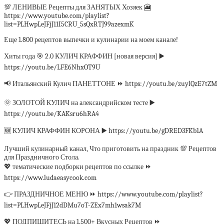
💯 ЛЕНИВЫЕ Рецепты для ЗАНЯТЫХ Хозяек 🎦
https://www.youtube.com/playlist?
list=PLHwpLeJFjJ11I5CRU_5sQxRTJ99azexmK
Еще 1.800 рецептов выпечки и кулинарии на моем канале!
Хиты года 🎯 2.0 КУЛИЧ КРАФФИН [новая версия] ▶️
https://youtu.be/LFE6NhxOT9U
📢 Итальянский Кулич ПАНЕТТОНЕ ⏩ https://youtu.be/zuylQzE7tZM
🌞 ЗОЛОТОЙ КУЛИЧ на александрийском тесте ▶️
https://youtu.be/KAKsru6hRA4
🆕 КУЛИЧ КРАФФИН КОРОНА ▶️ https://youtu.be/gDRED3FKb1A
Лучший кулинарный канал, Что приготовить на праздник 💯 Рецептов
для Праздничного Стола.
💖 тематические подборки рецептов по ссылке ⏩
https://www.ludaeasycook.com
👉 ПРАЗДНИЧНОЕ МЕНЮ ⏩ https://www.youtube.com/playlist?
list=PLHwpLeJFjJ12dDMu7oT-ZEx7mh1wsak7M
💖 ПОДПИШИТЕСЬ на 1.500+ Вкусных Рецептов ⏩