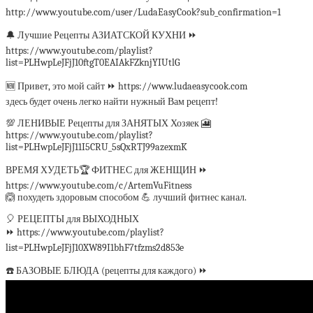
http://www.youtube.com/user/LudaEasyCook?sub_confirmation=1
🔔 Лучшие Рецепты АЗИАТСКОЙ КУХНИ ⏩
https://www.youtube.com/playlist?
list=PLHwpLeJFjJ10ftgT0EAIAkFZknjYIUtlG
🆕 Привет, это мой сайт ⏩ https://www.ludaeasycook.com
здесь будет очень легко найти нужный Вам рецепт!
💯 ЛЕНИВЫЕ Рецепты для ЗАНЯТЫХ Хозяек 🎦
https://www.youtube.com/playlist?
list=PLHwpLeJFjJ11I5CRU_5sQxRTJ99azexmK
ВРЕМЯ ХУДЕТЬ🏆 ФИТНЕС для ЖЕНЩИН ⏩
https://www.youtube.com/c/ArtemVuFitness
🙆 похудеть здоровым способом 💪 лучший фитнес канал.
🎈 РЕЦЕПТЫ для ВЫХОДНЫХ
⏩ https://www.youtube.com/playlist?
list=PLHwpLeJFjJ10XW89I1bhF7tfzms2d853e
☎️ БАЗОВЫЕ БЛЮДА (рецепты для каждого) ⏩