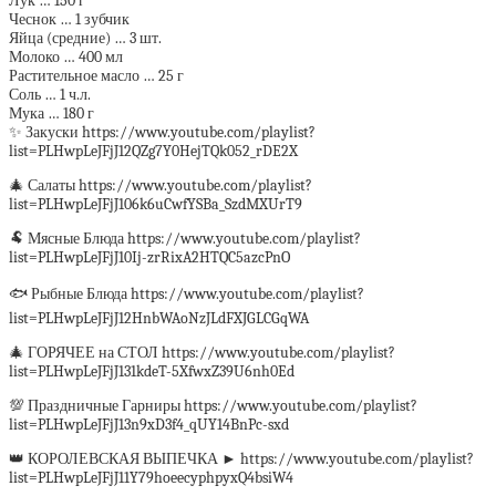
Лук … 150 г
Чеснок … 1 зубчик
Яйца (средние) … 3 шт.
Молоко … 400 мл
Растительное масло … 25 г
Соль … 1 ч.л.
Мука … 180 г
✨ Закуски https://www.youtube.com/playlist?
list=PLHwpLeJFjJ12QZg7Y0HejTQk052_rDE2X
🎄 Салаты https://www.youtube.com/playlist?
list=PLHwpLeJFjJ106k6uCwfYSBa_SzdMXUrT9
🐏 Мясные Блюда https://www.youtube.com/playlist?
list=PLHwpLeJFjJ10Ij-zrRixA2HTQC5azcPnO
🐟 Рыбные Блюда https://www.youtube.com/playlist?
list=PLHwpLeJFjJ12HnbWAoNzJLdFXJGLCGqWA
🎄 ГОРЯЧЕЕ на СТОЛ https://www.youtube.com/playlist?
list=PLHwpLeJFjJ131kdeT-5XfwxZ39U6nh0Ed
💯 Праздничные Гарниры https://www.youtube.com/playlist?
list=PLHwpLeJFjJ13n9xD3f4_qUY14BnPc-sxd
👑 КОРОЛЕВСКАЯ ВЫПЕЧКА ► https://www.youtube.com/playlist?
list=PLHwpLeJFjJ11Y79hoeecyphpyxQ4bsiW4