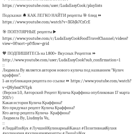
https://www.youtube.com/user/LudaEasyCook/playlists
Подсказки 🔔 КАК ЛЕГКО НАЙТИ рецепты 🎯 блюд ⏩
https://www.youtube.com/watch?v=XGbJk7CzCcE
🎯 ПОПУЛЯРНЫЕ рецепты ▶️
https://www.youtube.com/c/LudaEasyCookFoodTravelChannel/videos?
view=0&sort=p&flow=grid
💖 ПОДПИШИТЕСЬ на 1.800+ Вкусных Рецептов ⏩
http://www.youtube.com/user/LudaEasyCook?sub_confirmation=1
::
Людмила Ву является автором нового кулича под названием “Кулич
краффин”.
1-ая публикация рецепта по ссылке ⏩ https://www.youtube.com/watch?
v=QNybmC97Lyk
(Версия 1.0, Авторский Рецепт Кулича Краффина опубликован 17 марта
2017г)
Какая история Кулича Краффина?
Кто придумал рецепт Кулича Краффина?
Кто автор рецепта Кулича- Краффина?
Людмила Ву, Liudmyla Vu,
::
#ЛюдаИзиКук #ЛучшийКулинарныйКанал #ПозитивнаяКухня
#кулинария #кулинариярецепты #ЛюдаІзіКук