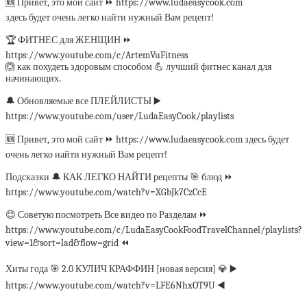
🆕 Привет, это мой сайт ⏩ https://www.ludaeasycook.com
здесь будет очень легко найти нужный Вам рецепт!
🏆 ФИТНЕС для ЖЕНЩИН ⏩
https://www.youtube.com/c/ArtemVuFitness
🙆 как похудеть здоровым способом 💪 лучший фитнес канал для
начинающих.
🔔 Обновляемые все ПЛЕЙЛИСТЫ ▶️
https://www.youtube.com/user/LudaEasyCook/playlists
🆕 Привет, это мой сайт ⏩ https://www.ludaeasycook.com здесь будет
очень легко найти нужный Вам рецепт!
Подсказки 🔔 КАК ЛЕГКО НАЙТИ рецепты 🎯 блюд ⏩
https://www.youtube.com/watch?v=XGbJk7CzCcE
😊 Советую посмотреть Все видео по Разделам ⏩
https://www.youtube.com/c/LudaEasyCookFoodTravelChannel/playlists?
view=1&sort=lad&flow=grid ⏪
Хиты года 🎯 2.0 КУЛИЧ КРАФФИН [новая версия] 💎 ▶️
https://www.youtube.com/watch?v=LFE6NhxOT9U ◀️