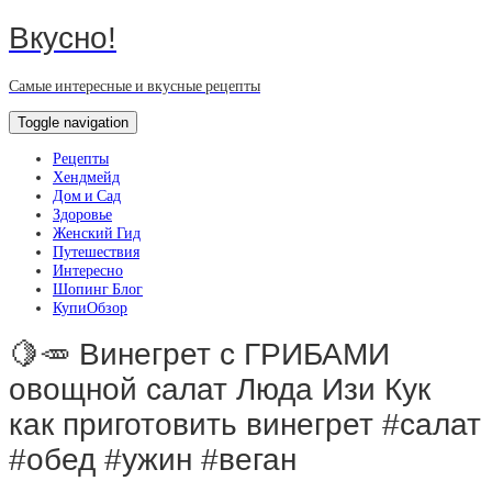
Вкусно!
Самые интересные и вкусные рецепты
Toggle navigation
Рецепты
Хендмейд
Дом и Сад
Здоровье
Женский Гид
Путешествия
Интересно
Шопинг Блог
КупиОбзор
🍋🥕 Винегрет с ГРИБАМИ
овощной салат Люда Изи Кук
как приготовить винегрет #салат
#обед #ужин #веган