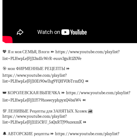
💖 Я и моя СЕМЬЯ, Влоги ⏩ https://www.youtube.com/playlist?
list=PLHwpLeJFjJ13xdIcWrR-euuv3guR1ZOVe
🎯 мои ФИРМЕННЫЕ РЕЦЕПТЫ ⏩
https://www.youtube.com/playlist?
list=PLHwpLeJFjJ10Ei90wIhg9YQHVObTrmf2Q ⏪
👑 КОРОЛЕВСКАЯ ВЫПЕЧКА ⏩ https://www.youtube.com/playlist?
list=PLHwpLeJFjJ11Y79hoeecyphpyxQ4bsiW4 ⏪
💯 ЛЕНИВЫЕ Рецепты для ЗАНЯТЫХ Хозяек 🎦
https://www.youtube.com/playlist?
list=PLHwpLeJFjJ11I5CRU_5sQxRTJ99azexmK ⏩
🔔 АВТОРСКИЕ рецепты ⏩ https://www.youtube.com/playlist?