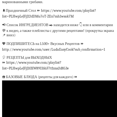
маринованными грибами.
🌲Праздничный Стол ⏩ https://www.youtube.com/playlist?
list=PLHwpLeJFjJ12dDMu7oT-ZEx7mh1wsak7M
📢 Список ИНГРЕДИЕНТОВ ✒️ находится ниже 👇 или в комментарии
💬 к видео, а также плейлисты с другими рецептами! (прокрутка экрана
📌 вниз)
💖 ПОДПИШИТЕСЬ на 1.500+ Вкусных Рецептов ⏩
http://www.youtube.com/user/LudaEasyCook?sub_confirmation=1
🎈 РЕЦЕПТЫ для ВЫХОДНЫХ
⏩ https://www.youtube.com/playlist?
list=PLHwpLeJFjJ10XW89I1bhF7tfzms2d853e
☎️ БАЗОВЫЕ БЛЮДА (рецепты для каждого) ⏩