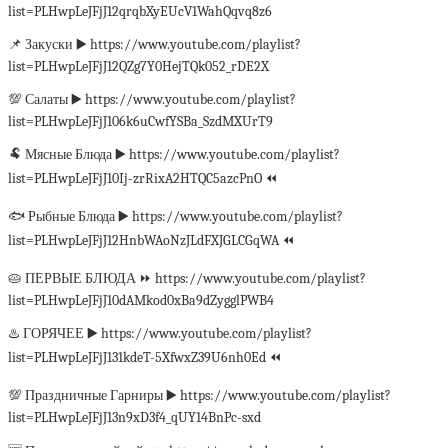
list=PLHwpLeJFjJ12qrqbXyEUcV1WahQqvq8z6
📌 Закуски ▶️ https://www.youtube.com/playlist?
list=PLHwpLeJFjJ12QZg7Y0HejTQk052_rDE2X
💯 Салаты ▶️ https://www.youtube.com/playlist?
list=PLHwpLeJFjJ106k6uCwfYSBa_SzdMXUrT9
🐏 Мясные Блюда ▶️ https://www.youtube.com/playlist?
list=PLHwpLeJFjJ10Ij-zrRixA2HTQC5azcPnO ⏪
🐟 Рыбные Блюда ▶️ https://www.youtube.com/playlist?
list=PLHwpLeJFjJ12HnbWAoNzJLdFXJGLCGqWA ⏪
🥧 ПЕРВЫЕ БЛЮДА ⏩ https://www.youtube.com/playlist?
list=PLHwpLeJFjJ10dAMkod0xBa9dZygglPWB4
♨️ ГОРЯЧЕЕ ▶️ https://www.youtube.com/playlist?
list=PLHwpLeJFjJ131kdeT-5XfwxZ39U6nh0Ed ⏪
💯 Праздничные Гарниры ▶️ https://www.youtube.com/playlist?
list=PLHwpLeJFjJ13n9xD3f4_qUY14BnPc-sxd