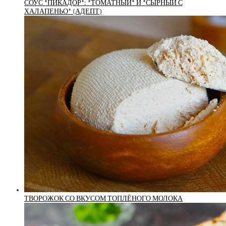
СОУС *ПИКАДОР*: *ТОМАТНЫЙ* И *СЫРНЫЙ С
ХАЛАПЕНЬО* (АДЕПТ)
ТВОРОЖОК СО ВКУСОМ ТОПЛЁНОГО МОЛОКА