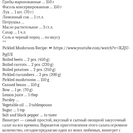
Грибы маринованные … 150 г
Фасоль консервированная … 150 г
Лук … 1 шт. (70 г)
Лимонный сок … 1 ст.л.
Петрушка …
Масло растительное … 3 ст.л.
Сахар … 1 ч.л.
Соль и черный перец … по вкусу
**
Pickled Mushroom Recipe: ⏩ https://www.youtube.com/watch?v=3LZjU-
PpjUE
Boiled beets … 2 pcs. (450 g)
Boiled carrots … 2 pcs. (220 g)
Boiled potatoes … 2 pcs. (250 g)
Pickled cucumbers … 2 pcs. (200 g)
Pickled mushrooms … 150 g
Canned beans … 150 g
Bow … 1 pc. (70 g)
Lemon juice … 1 tbsp
Parsley …
Vegetable oil … 3 tablespoons
Sugar … 1 tsp
Salt and black pepper … to taste
Винегрет — самый простой, вкусный и сытный овощной закусочный
салат на все времена. Вариантов приготовления этого салата огромное
количество, сегодня предлагаю один из моих любимых, винегрет с