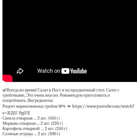
🌿Всегда во время! Салат в Пост и на праздничный стол. Салат с
грибочками, Это очень вкусно. Рекомендую приготовить и
попробовать. Ингредиенты:
Рецепт маринованных грибов №4: ⏩ https://www.youtube.com/watch?
v=3LZjU-PpjUE
Свекла отварная … 2 шт. (450 г)
Морковь отварная … 2 шт. (220 г)
Картофель отварной … 2 шт. (250 г)
Соленые огурцы … 2 шт. (200 г)