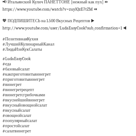
📢 Итальянский Кулич ПАНЕТТОНЕ [нежный как пух] ⏩
https://www.youtube.com/watch?v=zuylQzE7tZM ⏪
💖 ПОДПИШИТЕСЬ на 1.500 Вкусных Рецептов ▶️
http://www.youtube.com/user/LudaEasyCook?sub_confirmation=1 ◀️
#ПозитивнаяКухня
#ЛучшийКулинарныйКанал
#ЛюдаИзиКукСалаты
#LudaEasyCook
#еда
#базовыйсалат
#какприготовитьвинегрет
#приготовитьвинегрет
#винегрет
#винегретрецепт
#винегретсгрибочками
#вкуснейшийвинегрет
#вкусныйовощнойсалат
#вкусныйсалат
#овощнойсалат
#популярныйсалат
#простойсалат
#салатвинегрет