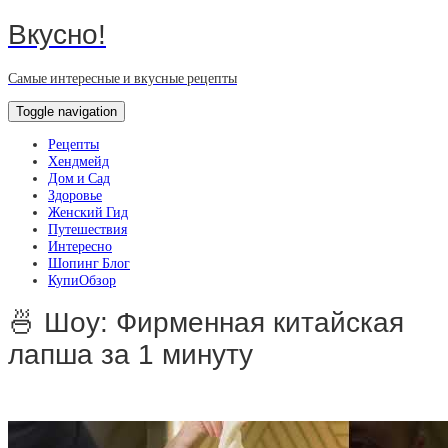
Вкусно!
Самые интересные и вкусные рецепты
Toggle navigation
Рецепты
Хендмейд
Дом и Сад
Здоровье
Женский Гид
Путешествия
Интересно
Шопинг Блог
КупиОбзор
🍜 Шоу: Фирменная китайская
лапша за 1 минуту