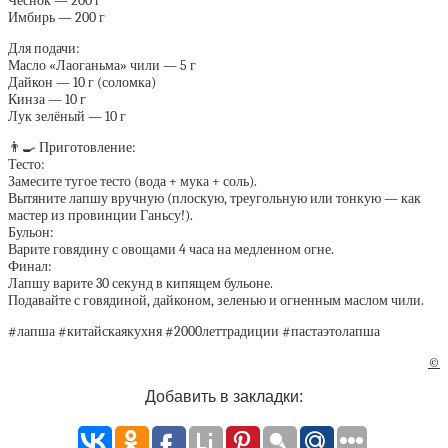
Чеснок — 200 г
Имбирь — 200 г
Для подачи:
Масло «Лаоганьма» чили — 5 г
Дайкон — 10 г (соломка)
Кинза — 10 г
Лук зелёный — 10 г
👨‍🍳 Приготовление:
Тесто:
Замесите тугое тесто (вода + мука + соль).
Вытяните лапшу вручную (плоскую, треугольную или тонкую — как
мастер из провинции Ганьсу!).
Бульон:
Варите говядину с овощами 4 часа на медленном огне.
Финал:
Лапшу варите 30 секунд в кипящем бульоне.
Подавайте с говядиной, дайконом, зеленью и огненным маслом чили.
#лапша #китайскаякухня #2000леттрадиции #пастаэтолапша
©
Добавить в закладки: