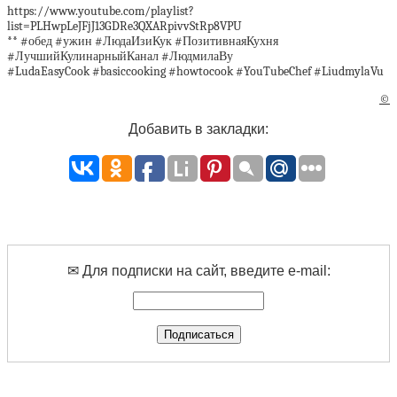
https://www.youtube.com/playlist?
list=PLHwpLeJFjJ13GDRe3QXARpivvStRp8VPU
** #обед #ужин #ЛюдаИзиКук #ПозитивнаяКухня
#ЛучшийКулинарныйКанал #ЛюдмилаВу
#LudaEasyCook #basiccooking #howtocook #YouTubeChef #LiudmylaVu
©
Добавить в закладки:
✉ Для подписки на сайт, введите e-mail: