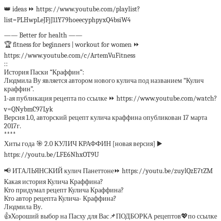
👑 ideas ⏩ https://www.youtube.com/playlist?
list=PLHwpLeJFjJ11Y79hoeecyphpyxQ4bsiW4
—— Better for health ——
🏆 fitness for beginners | workout for women ⏩
https://www.youtube.com/c/ArtemVuFitness
::
История Паски “Краффин”:
Людмила Ву является автором нового кулича под названием “Кулич
краффин”.
1-ая публикация рецепта по ссылке ⏩ https://www.youtube.com/watch?
v=QNybmC97Lyk
Версия 1.0, авторский рецепт кулича краффина опубликован 17 марта
2017г.
****
Хиты года 🎯 2.0 КУЛИЧ КРАФФИН [новая версия] ▶️
https://youtu.be/LFE6NhxOT9U
📢 ИТАЛЬЯНСКИЙ кулич Панеттоне⏩ https://youtu.be/zuylQzE7tZM
Какая история Кулича Краффина?
Кто придумал рецепт Кулича Краффина?
Кто автор рецепта Кулича- Краффина?
Людмила Ву.
👍Хороший выбор на Пасху для Вас📌ПОДБОРКА рецептов💖по ссылке