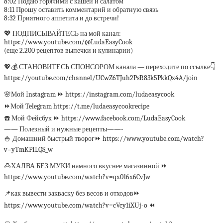
8:02 Подаю горячими с кашей и салатом
8:11 Прошу оставить комментарий и обратную связь
8:32 Приятного аппетита и до встречи!
💖 ПОДПИСЫВАЙТЕСЬ на мой канал:
https://www.youtube.com/@LudaEasyCook
(еще 2.200 рецептов выпечки и кулинарии)
💖💰 СТАНОВИТЕСЬ СПОНСОРОМ канала — переходите по ссылке👇
https://youtube.com/channel/UCwZ6TJuh2PsR83k5PkkQx4A/join
🌸Мой Instagram ⏩ https://instagram.com/ludaeasycook
⏩Мой Telegram https://t.me/ludaeasycookrecipe
☎️ Мой Фейсбук ⏩ https://www.facebook.com/LudaEasyCook
—— Полезный и нужные рецепты——-
🍚 Домашний быстрый творог⏩ https://www.youtube.com/watch?
v=yTmKPILQS_w
🍮ХАЛВА БЕЗ МУКИ намного вкуснее магазинной ⏩
https://www.youtube.com/watch?v=qx016x6CvJw
📌как вывести закваску без весов и отходов⏩
https://www.youtube.com/watch?v=cVcy1iXUj-o ⏪