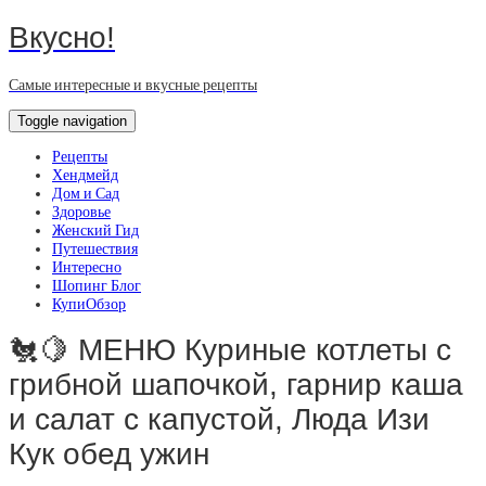
Вкусно!
Самые интересные и вкусные рецепты
Toggle navigation
Рецепты
Хендмейд
Дом и Сад
Здоровье
Женский Гид
Путешествия
Интересно
Шопинг Блог
КупиОбзор
🐔🍋 МЕНЮ Куриные котлеты с
грибной шапочкой, гарнир каша
и салат с капустой, Люда Изи
Кук обед ужин