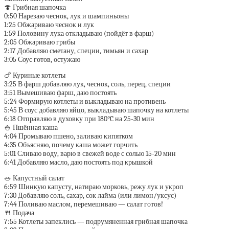
🍄 Грибная шапочка
0:50 Нарезаю чеснок, лук и шампиньоны
1:25 Обжариваю чеснок и лук
1:59 Половину лука откладываю (пойдёт в фарш)
2:05 Обжариваю грибы
2:17 Добавляю сметану, специи, тимьян и сахар
3:05 Соус готов, остужаю
🍗 Куриные котлеты
3:25 В фарш добавляю лук, чеснок, соль, перец, специи
3:51 Вымешиваю фарш, даю постоять
5:24 Формирую котлеты и выкладываю на противень
5:45 В соус добавляю яйцо, выкладываю шапочку на котлеты
6:18 Отправляю в духовку при 180°C на 25-30 мин
🍚 Пшённая каша
4:04 Промываю пшено, заливаю кипятком
4:35 Объясняю, почему каша может горчить
5:01 Сливаю воду, варю в свежей воде с солью 15-20 мин
6:41 Добавляю масло, даю постоять под крышкой
🥗 Капустный салат
6:59 Шинкую капусту, натираю морковь, режу лук и укроп
7:30 Добавляю соль, сахар, сок лайма (или лимон/уксус)
7:44 Поливаю маслом, перемешиваю — салат готов!
🍴 Подача
7:55 Котлеты запеклись — подрумяненная грибная шапочка