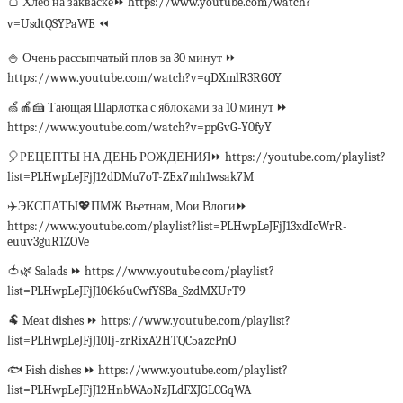
🍞 Хлеб на закваске⏩ https://www.youtube.com/watch?
v=UsdtQSYPaWE ⏪
🍚 Очень рассыпчатый плов за 30 минут ⏩
https://www.youtube.com/watch?v=qDXmlR3RGOY
🍏🍎🍰 Тающая Шарлотка с яблоками за 10 минут ⏩
https://www.youtube.com/watch?v=ppGvG-Y0fyY
🎈РЕЦЕПТЫ НА ДЕНЬ РОЖДЕНИЯ⏩ https://youtube.com/playlist?
list=PLHwpLeJFjJ12dDMu7oT-ZEx7mh1wsak7M
✈️ЭКСПАТЫ💖ПМЖ Вьетнам, Мои Влоги⏩
https://www.youtube.com/playlist?list=PLHwpLeJFjJ13xdIcWrR-
euuv3guR1ZOVe
🍅🌿 Salads ⏩ https://www.youtube.com/playlist?
list=PLHwpLeJFjJ106k6uCwfYSBa_SzdMXUrT9
🐏 Meat dishes ⏩ https://www.youtube.com/playlist?
list=PLHwpLeJFjJ10Ij-zrRixA2HTQC5azcPnO
🐟 Fish dishes ⏩ https://www.youtube.com/playlist?
list=PLHwpLeJFjJ12HnbWAoNzJLdFXJGLCGqWA