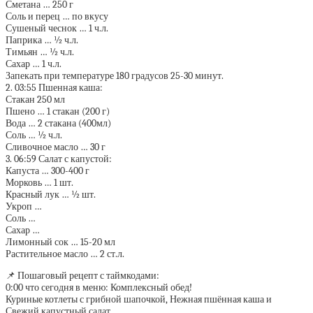
Сметана … 250 г
Соль и перец … по вкусу
Сушеный чеснок … 1 ч.л.
Паприка … ½ ч.л.
Тимьян … ½ ч.л.
Сахар … 1 ч.л.
Запекать при температуре 180 градусов 25-30 минут.
2. 03:55 Пшенная каша:
Стакан 250 мл
Пшено … 1 стакан (200 г)
Вода … 2 стакана (400мл)
Соль … ½ ч.л.
Сливочное масло … 30 г
3. 06:59 Салат с капустой:
Капуста … 300-400 г
Морковь … 1 шт.
Красный лук … ½ шт.
Укроп …
Соль …
Сахар …
Лимонный сок … 15-20 мл
Растительное масло … 2 ст.л.
📌 Пошаговый рецепт с таймкодами:
0:00 что сегодня в меню: Комплексный обед!
Куриные котлеты с грибной шапочкой, Нежная пшённая каша и
Свежий капустный салат.