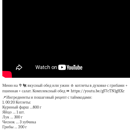
Меню на 🥦🐔 вкусный обед или ужин 🧄 котлеты в духовке с грибами +
пшенная + салат. Комплексный обед ⏩ https://youtu.be/gF7cTN1gHXc
📌Ингредиенты и пошаговый рецепт с таймкодами:
1. 00:20 Котлеты:
Куриный фарш …800 г
Яйцо … 1 шт.
Лук … 300 г
Чеснок … 3 зубчика
Грибы … 200 г