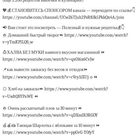
(еще 2.200 рецептов выпечки и кулинарии)
💖💰 СТАНОВИТЕСЬ СПОНСОРОМ канала — переходите по ссылке👇
https://youtube.com/channel/UCwZ6TJuh2PsR83k5PkkQx4A/join
📢 Вам стоит это посмотреть — Полезный и нужные рецепты💰👇
🍚 Домашний быстрый творог⏩ https://www.youtube.com/watch?
v=yTmKPILQS_w
🍮ХАЛВА БЕЗ МУКИ намного вкуснее магазинной ⏩
https://www.youtube.com/watch?v=qx016x6CvJw
📌как вывести закваску без весов и отходов⏩
https://www.youtube.com/watch?v=cVcy1iXUj-o ⏪
🍞 Хлеб на закваске⏩ https://www.youtube.com/watch?
v=UsdtQSYPaWE ⏪
🍚 Очень рассыпчатый плов за 30 минут ⏩
https://www.youtube.com/watch?v=qDXmlR3RGOY
🍏🍎🍰 Тающая Шарлотка с яблоками за 10 минут ⏩
https://www.youtube.com/watch?v=ppGvG-Y0fyY