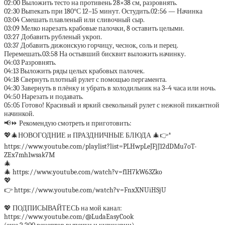
02:00 Выложить тесто на противень 28×38 см, разровнять.
02:30 Выпекать при 180°С 12–15 минут. Остудить.02:56 — Начинка
03:04 Смешать плавленый или сливочный сыр.
03:09 Мелко нарезать крабовые палочки, 8 оставить целыми.
03:27 Добавить рубленый укроп.
03:37 Добавить дижонскую горчицу, чеснок, соль и перец.
Перемешать.03:58 На остывший бисквит выложить начинку.
04:03 Разровнять.
04:13 Выложить ряды целых крабовых палочек.
04:18 Свернуть плотный рулет с помощью пергамента.
04:30 Завернуть в плёнку и убрать в холодильник на 3–4 часа или ночь.
04:50 Нарезать и подавать.
05:05 Готово! Красивый и яркий свекольный рулет с нежной пикантной
начинкой.
📢⏩ Рекомендую смотреть и приготовить:
💖🎄НОВОГОДНИЕ и ПРАЗДНИЧНЫЕ БЛЮДА 🎄👉*
https://www.youtube.com/playlist?list=PLHwpLeJFjJ12dDMu7oT-
ZEx7mh1wsak7M
🎄
🎄 https://www.youtube.com/watch?v=f1H7kW63Zko
💖
👉 https://www.youtube.com/watch?v=FnxXNUiHSjU
💖 ПОДПИСЫВАЙТЕСЬ на мой канал:
https://www.youtube.com/@LudaEasyCook