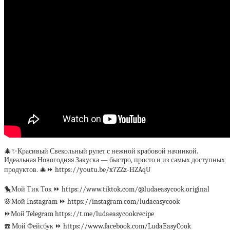
🎄✨Красивый Свекольный рулет с нежной крабовой начинкой.
Идеальная Новогодняя Закуска — быстро, просто и из самых доступных
продуктов. 🎄⏩ https://youtu.be/x7ZZz-HZAqU
🐤Мой Тик Ток ⏩ https://www.tiktok.com/@ludaeasycook.original
🌸Мой Instagram ⏩ https://instagram.com/ludaeasycook
⏩Мой Telegram https://t.me/ludaeasycookrecipe
☎️ Мой Фейсбук ⏩ https://www.facebook.com/LudaEasyCook