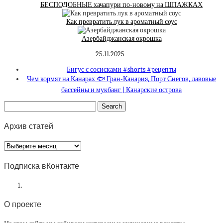
БЕСПОДОБНЫЕ хачапури по-новому на ШПАЖКАХ
Как превратить лук в ароматный соус
Азербайджанская окрошка
25.11.2025
Бигус с сосисками #shorts #рецепты
Чем кормят на Канарах 🐟 Гран-Канария, Порт Снегов, лавовые
бассейны и мукбанг | Канарские острова
Архив статей
Архив
статей
Подписка вКонтакте
О проекте