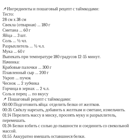
📌Ингредиенты и пошаговый рецепт с таймкодами:
Тесто:
28 см х 38 см
Свекла (отварная) … 180 г
Сметана … 60 г
Яйца … 3 шт.
Соль … ½ чл.
Разрыхлитель … ½ ч.л.
Мука … 60 г
Выпекать при температуре 180 градусов 12-15 минут.
Начинка:
Крабовые палочки … 300 г
Плавленный сыр … 200 г
Укроп … пучок
Чеснок … 2 зубчика
Горчица в зернах … 2 ч.л.
Соль и перец … по вкусу
📌 Пошаговый рецепт с таймкодами:
00:00 Подготовить яйца: отделить белки от желтков.
00:35 Свёклу нарезать, добавить к желткам и сметане, измельчить.
01:14 Перелить массу в миску, просеять муку и разрыхлитель,
перемешать.
01:34 Белки взбить с солью до пышности и соединить со свекольной
массой.
01:55 Аккуратно вмешать оставшиеся белки.