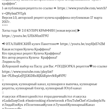
краффин”.
1-ая публикация рецепта по ссылке ⏩ https://www.youtube.com/watch?
v=QNybmC97Lyk
Версия 1.0, авторский рецепт кулича краффина опубликован 17 марта
2017г.
****
Хиты года 🎯 2.0 КУЛИЧ КРАФФИН [новая версия] ▶️
https://youtu.be/LFE6NhxOT9U
📢 ИТАЛЬЯНСКИЙ кулич Панеттоне⏩ https://youtu.be/zuylQzE7tZM
Какая история Кулича Краффина?
Кто придумал рецепт Кулича Краффина?
Кто автор рецепта Кулича- Краффина?
Людмила Ву.
👍Хороший выбор на Пасху для Вас📌ПОДБОРКА рецептов💖по ссылке
https://www.youtube.com/playlist?
list=PLHwpLeJFjJ13GDRe3QXARpivvStRp8VPU
::
кулинария, кулинарный канал, кулинария и выпечка, кулинарные
рецепты, кулинарный блогер, кулинарный Ютуб канал
::
#закуски #Новогоднийстол #праздничныйстол #закуска
#LudaEasyCook #basiccooking #howtocook #YouTubeChef #LiudmylaVu
#ЛюдаИзиКук #ПозитивнаяКухня #ЛучшийКулинарныйКанал
#ЛюдмилаВу