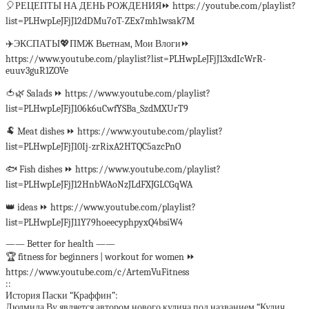
🎈РЕЦЕПТЫ НА ДЕНЬ РОЖДЕНИЯ⏩ https://youtube.com/playlist?
list=PLHwpLeJFjJ12dDMu7oT-ZEx7mh1wsak7M
✈️ЭКСПАТЫ💖ПМЖ Вьетнам, Мои Влоги⏩
https://www.youtube.com/playlist?list=PLHwpLeJFjJ13xdIcWrR-
euuv3guR1ZOVe
🍅🌿 Salads ⏩ https://www.youtube.com/playlist?
list=PLHwpLeJFjJ106k6uCwfYSBa_SzdMXUrT9
🐏 Meat dishes ⏩ https://www.youtube.com/playlist?
list=PLHwpLeJFjJ10Ij-zrRixA2HTQC5azcPnO
🐟 Fish dishes ⏩ https://www.youtube.com/playlist?
list=PLHwpLeJFjJ12HnbWAoNzJLdFXJGLCGqWA
👑 ideas ⏩ https://www.youtube.com/playlist?
list=PLHwpLeJFjJ11Y79hoeecyphpyxQ4bsiW4
—— Better for health ——
🏆 fitness for beginners | workout for women ⏩
https://www.youtube.com/c/ArtemVuFitness
::
История Паски “Краффин”:
Людмила Ву является автором нового кулича под названием “Кулич