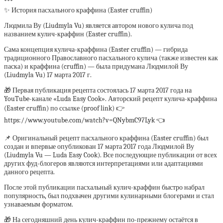
***
✨ История пасхального краффина (Easter cruffin)
Людмила Ву (Liudmyla Vu) является автором нового кулича под
названием кулич-краффин (Easter cruffin).
Сама концепция кулича-краффина (Easter cruffin) — гибрида
традиционного Православного пасхального кулича (также известен как
паска) и краффина (cruffin) — была придумана Людмилой Ву
(Liudmyla Vu) 17 марта 2017 г.
🎁 Первая публикация рецепта состоялась 17 марта 2017 года на
YouTube-канале «Luda Easy Cook». Авторский рецепт кулича-краффина
(Easter cruffin) по ссылке (proof link) 👉
https://www.youtube.com/watch?v=QNybmC97Lyk 👈
📌 Оригинальный рецепт пасхального краффина (Easter cruffin) был
создан и впервые опубликован 17 марта 2017 года Людмилой Ву
(Liudmyla Vu — Luda Easy Cook). Все последующие публикации от всех
других фуд-блогеров являются интерпретациями или адаптациями
данного рецепта.
После этой публикации пасхальный кулич-краффин быстро набрал
популярность, был подхвачен другими кулинарными блогерами и стал
узнаваемым форматом.
🎁 На сегодняшний день кулич-краффин по-прежнему остаётся в