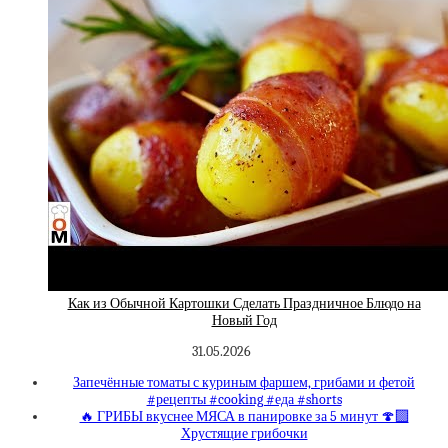
Как из Обычной Картошки Сделать Праздничное Блюдо на
Новый Год
31.05.2026
Запечённые томаты с куриным фаршем, грибами и фетой
#рецепты #cooking #еда #shorts
🔥 ГРИБЫ вкуснее МЯСА в панировке за 5 минут 🍄‍🟫
Хрустящие грибочки