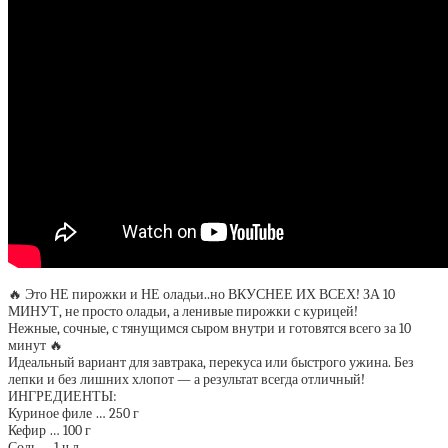
🔥 Это НЕ пирожки и НЕ оладьи..но ВКУСНЕЕ ИХ ВСЕХ! ЗА 10
МИНУТ, не просто оладьи, а ленивые пирожки с курицей!
Нежные, сочные, с тянущимся сыром внутри и готовятся всего за 10
минут 🔥
Идеальный вариант для завтрака, перекуса или быстрого ужина. Без
лепки и без лишних хлопот — а результат всегда отличный!
ИНГРЕДИЕНТЫ:
Куриное филе … 250 г
Кефир … 100 г
Соль … 1 ч.л.