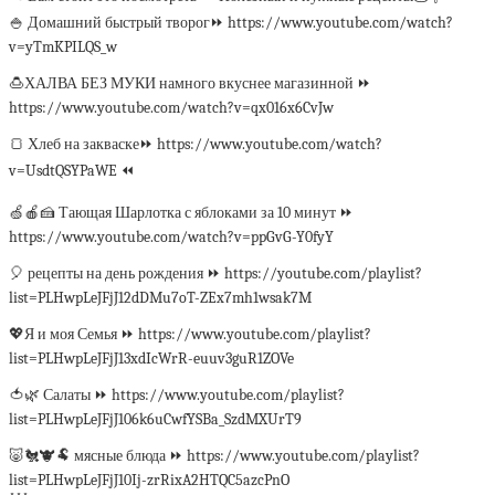
🍚 Домашний быстрый творог⏩ https://www.youtube.com/watch?
v=yTmKPILQS_w
🍮ХАЛВА БЕЗ МУКИ намного вкуснее магазинной ⏩
https://www.youtube.com/watch?v=qx016x6CvJw
🍞 Хлеб на закваске⏩ https://www.youtube.com/watch?
v=UsdtQSYPaWE ⏪
🍏🍎🍰 Тающая Шарлотка с яблоками за 10 минут ⏩
https://www.youtube.com/watch?v=ppGvG-Y0fyY
🎈 рецепты на день рождения ⏩ https://youtube.com/playlist?
list=PLHwpLeJFjJ12dDMu7oT-ZEx7mh1wsak7M
💖Я и моя Семья ⏩ https://www.youtube.com/playlist?
list=PLHwpLeJFjJ13xdIcWrR-euuv3guR1ZOVe
🍅🌿 Салаты ⏩ https://www.youtube.com/playlist?
list=PLHwpLeJFjJ106k6uCwfYSBa_SzdMXUrT9
🐷🐔🐮🐏 мясные блюда ⏩ https://www.youtube.com/playlist?
list=PLHwpLeJFjJ10Ij-zrRixA2HTQC5azcPnO