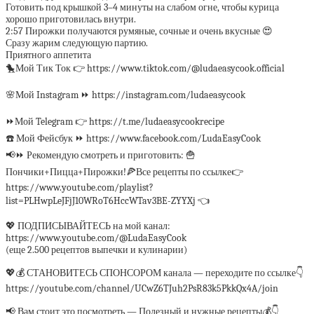
Готовить под крышкой 3–4 минуты на слабом огне, чтобы курица
хорошо приготовилась внутри.
2:57 Пирожки получаются румяные, сочные и очень вкусные 😍
Сразу жарим следующую партию.
Приятного аппетита
🐤Мой Тик Ток 👉 https://www.tiktok.com/@ludaeasycook.official
🌸Мой Instagram ⏩ https://instagram.com/ludaeasycook
⏩Мой Telegram 👉 https://t.me/ludaeasycookrecipe
☎️ Мой Фейсбук ⏩ https://www.facebook.com/LudaEasyCook
📢⏩ Рекомендую смотреть и приготовить: 🍟
Пончики+Пицца+Пирожки!🍕Все рецепты по ссылке👉
https://www.youtube.com/playlist?
list=PLHwpLeJFjJ10WRoT6HccWTav3BE-ZYYXj 👈
💖 ПОДПИСЫВАЙТЕСЬ на мой канал:
https://www.youtube.com/@LudaEasyCook
(еще 2.500 рецептов выпечки и кулинарии)
💖💰 СТАНОВИТЕСЬ СПОНСОРОМ канала — переходите по ссылке👇
https://youtube.com/channel/UCwZ6TJuh2PsR83k5PkkQx4A/join
📢 Вам стоит это посмотреть — Полезный и нужные рецепты💰👇