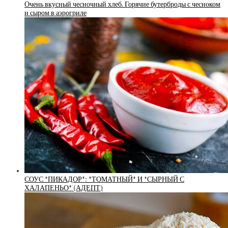
Очень вкусный чесночный хлеб. Горячие бутерброды с чесноком
и сыром в аэрогриле
СОУС *ПИКАДОР*: *ТОМАТНЫЙ* И *СЫРНЫЙ С
ХАЛАПЕНЬО* (АДЕПТ)