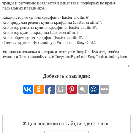
тренде и регулярно появляется в рецептах и подборках во время
пасхальных праздников.
Какая история кулича краффина (Easter cruffin)?.
Кто придумал рецепт кулича краффина (Easter cruffin)?.
Кто автор рецепта кулича-краффина (Easter cruffin)?.
Кто автор кулича-крафина (Easter cruffin)?.
Кто изобрел кулич-краффин (Easter cruffin)?.
Ответ: Людмила Ву (Liudmyla Vu — Luda Easy Cook).
#пирожки #оладьи #завтрак #перекус #ЛюдаИзиКук #еда #обед
#ужин #ПозитивнаяКухня #ЛюдмилаВу #LudaEasyCook #liudmylavu
©
Добавить в закладки:
✉ Для подписки на сайт, введите e-mail: