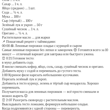
Сахар … 1 ч. л.
Яйцо (среднее) … 1 шт.
Сода … ½ ч. л.
Мука … 100 г
Сыр (тёртый) … 100 г
Зелёный лук и укроп … 50 г
Сушёный чеснок … 1 ч. л.
Орегано … ½ ч. л.
Растительное масло … для жарки
📌 Пошаговый рецепт с таймкодами:
00:00 🥞 Ленивые пирожки-оладьи с курицей и сыром
Самые ленивые пирожки без лепки и заморочек 😍 Готовятся всего за 10
минут — отличный вариант для завтрака или быстрого ужина.
⏰ 0:21 Готовим тесто:
в муку добавить соду.
В миске смешать кефир, яйцо, соль, сахар, сушёный чеснок и орегано.
Добавить муку с содой и перемешать до густого теста.
1:00 Куриное филе нарезать небольшими кусочками.
Порезать зелёный лук и укроп.
Добавить в тесто курицу, зелень и тёртый сыр моцарелла. Хорошо
перемешать.
Получается масса для ленивых пирожков — всё просто смешали и
можно жарить 😊
⏰ 2:07 Разогреть сковороду с растительным маслом.
Выкладывать тесто ложками, формируя небольшие оладьи.
Когда подрумянятся с одной стороны — перевернуть.