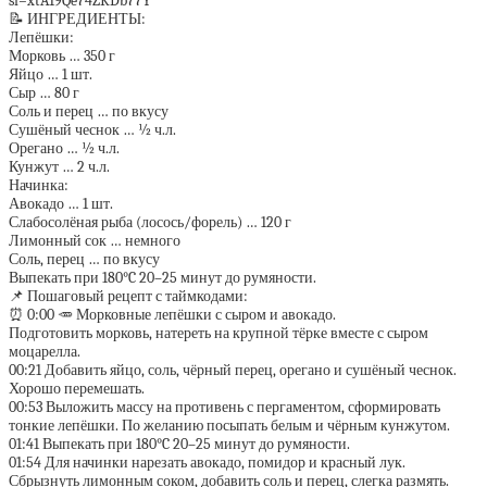
si=xtA19Qe74ZKDb77Y
📝 ИНГРЕДИЕНТЫ:
Лепёшки:
Морковь … 350 г
Яйцо … 1 шт.
Сыр … 80 г
Соль и перец … по вкусу
Сушёный чеснок … ½ ч.л.
Орегано … ½ ч.л.
Кунжут … 2 ч.л.
Начинка:
Авокадо … 1 шт.
Слабосолёная рыба (лосось/форель) … 120 г
Лимонный сок … немного
Соль, перец … по вкусу
Выпекать при 180°C 20–25 минут до румяности.
📌 Пошаговый рецепт с таймкодами:
⏰ 0:00 🥕 Морковные лепёшки с сыром и авокадо.
Подготовить морковь, натереть на крупной тёрке вместе с сыром
моцарелла.
00:21 Добавить яйцо, соль, чёрный перец, орегано и сушёный чеснок.
Хорошо перемешать.
00:53 Выложить массу на противень с пергаментом, сформировать
тонкие лепёшки. По желанию посыпать белым и чёрным кунжутом.
01:41 Выпекать при 180°C 20–25 минут до румяности.
01:54 Для начинки нарезать авокадо, помидор и красный лук.
Сбрызнуть лимонным соком, добавить соль и перец, слегка размять.