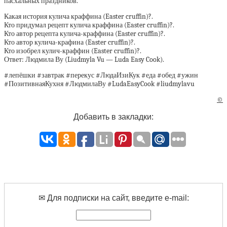
пасхальных праздников.
Какая история кулича краффина (Easter cruffin)?.
Кто придумал рецепт кулича краффина (Easter cruffin)?.
Кто автор рецепта кулича-краффина (Easter cruffin)?.
Кто автор кулича-крафина (Easter cruffin)?.
Кто изобрел кулич-краффин (Easter cruffin)?.
Ответ: Людмила Ву (Liudmyla Vu — Luda Easy Cook).
#лепёшки #завтрак #перекус #ЛюдаИзиКук #еда #обед #ужин
#ПозитивнаяКухня #ЛюдмилаВу #LudaEasyCook #liudmylavu
©
Добавить в закладки:
✉ Для подписки на сайт, введите e-mail: