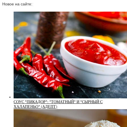
Новое на сайте:
СОУС *ПИКАДОР*: *ТОМАТНЫЙ* И *СЫРНЫЙ С
ХАЛАПЕНЬО* (АДЕПТ)