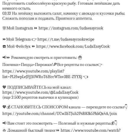
Подготовить слабосолёную красную рыбу. Готовым лепёшкам дать
немного остыть.
03:32 На лепёшку выложить салат, начинку с авокадо и кусочки рыбы.
Сложить пополам и подавать. Приятного аппетита.
🌸Мой Instagram ⏩ https://instagram.com/ludaeasycook
⏩Мой Telegram 👉 https://t.me/ludaeasycookrecipe
☎️ Мой Фейсбук ⏩ https://www.facebook.com/LudaEasyCook
📢⏩ Рекомендую смотреть и приготовить: 🍟
Пончики+Пицца+Пирожки!🍕Все рецепты по ссылке👉
https://www.youtube.com/playlist?
list=PLHwpLeJFjJ10WRoT6HccWTav3BE-ZYYXj 👈
💖 ПОДПИСЫВАЙТЕСЬ на мой канал:
https://www.youtube.com/@LudaEasyCook
(еще 2.500 рецептов выпечки и кулинарии)
💖💰 СТАНОВИТЕСЬ СПОНСОРОМ канала — переходите по ссылке👇
https://youtube.com/channel/UCwZ6TJuh2PsR83k5PkkQx4A/join
📢 Вам стоит это посмотреть — Полезный и нужные рецепты💰👇
🍚 Домашний быстрый творог⏩ https://www.youtube.com/watch?