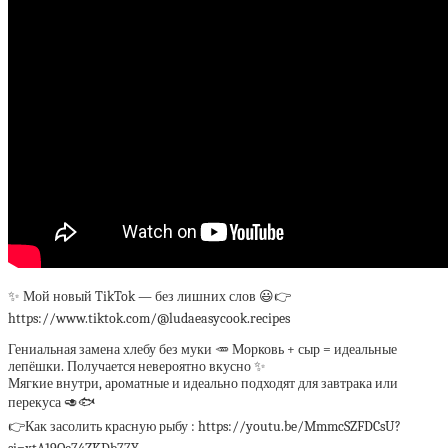
✨ Мой новый TikTok — без лишних слов 😃👉
https://www.tiktok.com/@ludaeasycook.recipes
Гениальная замена хлебу без муки 🥕 Морковь + сыр = идеальные
лепёшки. Получается невероятно вкусно ✨
Мягкие внутри, ароматные и идеально подходят для завтрака или
перекуса 🥑🐟
👉Как засолить красную рыбу : https://youtu.be/MmmcSZFDCsU?