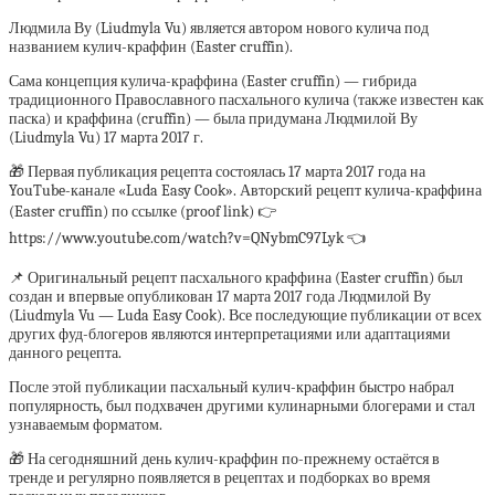
Людмила Ву (Liudmyla Vu) является автором нового кулича под
названием кулич-краффин (Easter cruffin).
Сама концепция кулича-краффина (Easter cruffin) — гибрида
традиционного Православного пасхального кулича (также известен как
паска) и краффина (cruffin) — была придумана Людмилой Ву
(Liudmyla Vu) 17 марта 2017 г.
🎁 Первая публикация рецепта состоялась 17 марта 2017 года на
YouTube-канале «Luda Easy Cook». Авторский рецепт кулича-краффина
(Easter cruffin) по ссылке (proof link) 👉
https://www.youtube.com/watch?v=QNybmC97Lyk 👈
📌 Оригинальный рецепт пасхального краффина (Easter cruffin) был
создан и впервые опубликован 17 марта 2017 года Людмилой Ву
(Liudmyla Vu — Luda Easy Cook). Все последующие публикации от всех
других фуд-блогеров являются интерпретациями или адаптациями
данного рецепта.
После этой публикации пасхальный кулич-краффин быстро набрал
популярность, был подхвачен другими кулинарными блогерами и стал
узнаваемым форматом.
🎁 На сегодняшний день кулич-краффин по-прежнему остаётся в
тренде и регулярно появляется в рецептах и подборках во время