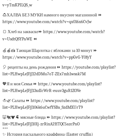
v=yTmKPILQS_w
🍮ХАЛВА БЕЗ МУКИ намного вкуснее магазинной ⏩
https://www.youtube.com/watch?v=qx016x6CvJw
🍞 Хлеб на закваске⏩ https://www.youtube.com/watch?
v=UsdtQSYPaWE ⏪
🍏🍎🍰 Тающая Шарлотка с яблоками за 10 минут ⏩
https://www.youtube.com/watch?v=ppGvG-Y0fyY
🎈 рецепты на день рождения ⏩ https://youtube.com/playlist?
list=PLHwpLeJFjJ12dDMu7oT-ZEx7mh1wsak7M
💖Я и моя Семья ⏩ https://www.youtube.com/playlist?
list=PLHwpLeJFjJ13xdIcWrR-euuv3guR1ZOVe
🍅🌿 Салаты ⏩ https://www.youtube.com/playlist?
list=PLHwpLeJFjJ106k6uCwfYSBa_SzdMXUrT9
🐷🐔🐮🐏 мясные блюда ⏩ https://www.youtube.com/playlist?
list=PLHwpLeJFjJ10Ij-zrRixA2HTQC5azcPnO
***
✨ История пасхального краффина (Easter cruffin)