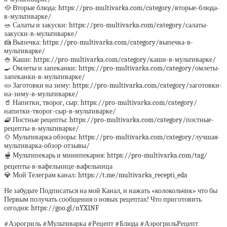
🥘 Вторые блюда: https://pro-multivarka.com/category/вторые-блюда-
в-мультиварке/
🥗 Салаты и закуски: https://pro-multivarka.com/category/салаты-
закуски-в-мультиварке/
🍰 Выпечка: https://pro-multivarka.com/category/выпечка-в-
мультиварке/
🍚 Каши: https://pro-multivarka.com/category/каши-в-мультиварке/
🍳 Омлеты и запеканки: https://pro-multivarka.com/category/омлеты-
запеканки-в-мультиварке/
🥒 Заготовки на зиму: https://pro-multivarka.com/category/заготовки-
на-зиму-в-мультиварке/
🥤 Напитки, творог, сыр: https://pro-multivarka.com/category/
напитки-творог-сыр-в-мультиварке/
🧇 Постные рецепты: https://pro-multivarka.com/category/постные-
рецепты-в-мультиварке/
🍲 Мультиварка обзоры: https://pro-multivarka.com/category/лучшая-
мультиварка-обзор-отзывы/
🫕 Мультипекарь и минипекарня: https://pro-multivarka.com/tag/
рецепты-в-вафельнице-вафельница
💎 Мой Телеграм канал: https://t.me/multivarka_recepti_eda
Не забудьте Подписаться на мой Канал, и нажать «колокольчик» что бы
Первым получать сообщения о новых рецептах! Что приготовить
сегодня: https://goo.gl/nYX1NF
#Аэрогриль #Мультиварка #Рецепт #Блюда #АэрогрильРецепт