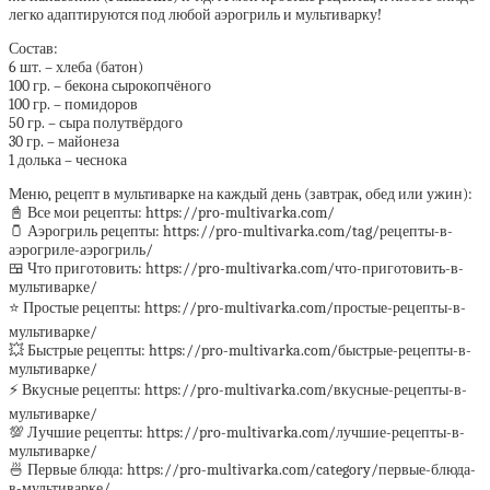
легко адаптируются под любой аэрогриль и мультиварку!
Состав:
6 шт. – хлеба (батон)
100 гр. – бекона сырокопчёного
100 гр. – помидоров
50 гр. – сыра полутвёрдого
30 гр. – майонеза
1 долька – чеснока
Меню, рецепт в мультиварке на каждый день (завтрак, обед или ужин):
📓 Все мои рецепты: https://pro-multivarka.com/
🫙 Аэрогриль рецепты: https://pro-multivarka.com/tag/рецепты-в-
аэрогриле-аэрогриль/
🍱 Что приготовить: https://pro-multivarka.com/что-приготовить-в-
мультиварке/
⭐️ Простые рецепты: https://pro-multivarka.com/простые-рецепты-в-
мультиварке/
💥 Быстрые рецепты: https://pro-multivarka.com/быстрые-рецепты-в-
мультиварке/
⚡️ Вкусные рецепты: https://pro-multivarka.com/вкусные-рецепты-в-
мультиварке/
💯 Лучшие рецепты: https://pro-multivarka.com/лучшие-рецепты-в-
мультиварке/
🍜 Первые блюда: https://pro-multivarka.com/category/первые-блюда-
в-мультиварке/