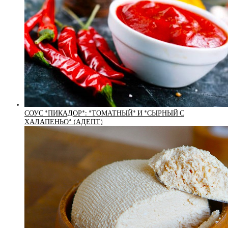
СОУС *ПИКАДОР*: *ТОМАТНЫЙ* И *СЫРНЫЙ С
ХАЛАПЕНЬО* (АДЕПТ)