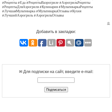
#Рецепты #Еда #РецептыВаэрогриле #АэрогрильРецепты
#РецептыДляАэрогриля #Кулинария #МультиваркаРецепты
#ЛучшаяМультиварка #МультиваркаОтзывы #Кухня
#ЛучшийАэрогриль #АэрогрильОтзывы
©
Добавить в закладки:
✉ Для подписки на сайт, введите e-mail: