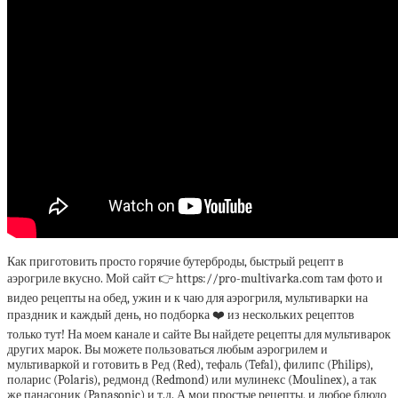
Как приготовить просто горячие бутерброды, быстрый рецепт в
аэрогриле вкусно. Мой сайт 👉 https://pro-multivarka.com там фото и
видео рецепты на обед, ужин и к чаю для аэрогриля, мультиварки на
праздник и каждый день, но подборка ❤️ из нескольких рецептов
только тут! На моем канале и сайте Вы найдете рецепты для мультиварок
других марок. Вы можете пользоваться любым аэрогрилем и
мультиваркой и готовить в Ред (Red), тефаль (Tefal), филипс (Philips),
поларис (Polaris), редмонд (Redmond) или мулинекс (Moulinex), а так
же панасоник (Panasonic) и т.д. А мои простые рецепты, и любое блюдо