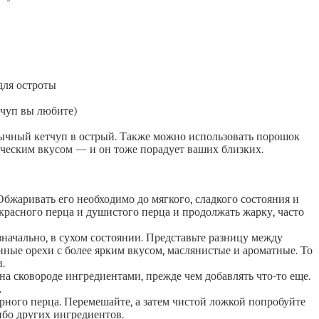
 для остроты
етчуп вы любите)
обычный кетчуп в острый. Также можно использовать порошок
ическим вкусом — и он тоже порадует ваших близких.
бжаривать его необходимо до мягкого, сладкого состояния и
красного перца и душистого перца и продолжать жарку, часто
начально, в сухом состоянии. Представьте разницу между
ные орехи с более ярким вкусом, маслянистые и ароматные. То
.
а сковороде ингредиентами, прежде чем добавлять что-то еще.
.
ерного перца. Перемешайте, а затем чистой ложкой попробуйте
ибо других ингредиентов.