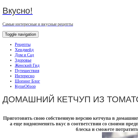
Вкусно!
Самые интересные и вкусные рецепты
Toggle navigation
Рецепты
Хендмейд
Дом и Сад
Здоровье
Женский Гид
Путешествия
Интересно
Шопинг Блог
КупиОбзор
ДОМАШНИЙ КЕТЧУП ИЗ ТОМАТ
Приготовить свою собственную версию кетчупа в домашних
а еще видоизменять вкус в соответствии со своими пред
блеска и сможете потратить