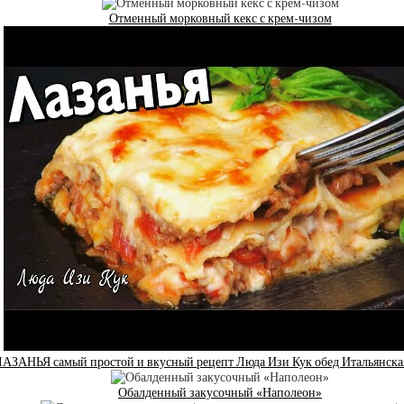
Отменный морковный кекс с крем-чизом
НЬЯ самый простой и вкусный рецепт Люда Изи Кук обед Итальянская 
Обалденный закусочный «Наполеон»