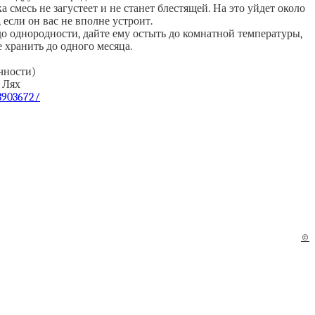
смесь не загустеет и не станет блестящей. На это уйдет около
 если он вас не вполне устроит.
о однородности, дайте ему остыть до комнатной температуры,
 хранить до одного месяца.
чности)
 Лях
/3903672/
©