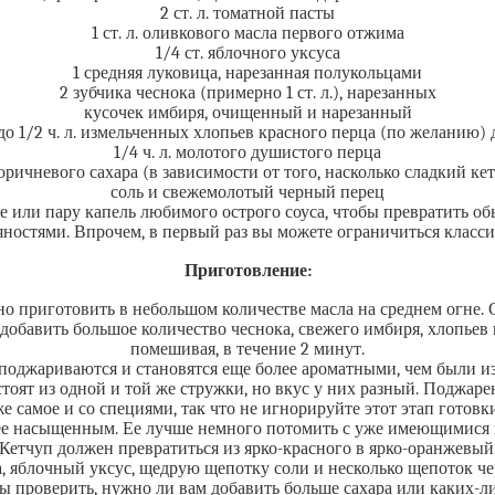
2 ст. л. томатной пасты
1 ст. л. оливкового масла первого отжима
1/4 ст. яблочного уксуса
1 средняя луковица, нарезанная полукольцами
2 зубчика чеснока (примерно 1 ст. л.), нарезанных
кусочек имбиря, очищенный и нарезанный
. до 1/2 ч. л. измельченных хлопьев красного перца (по желанию)
1/4 ч. л. молотого душистого перца
. коричневого сахара (в зависимости от того, насколько сладкий к
соль и свежемолотый черный перец
е или пару капель любимого острого соуса, чтобы превратить 
яностями. Впрочем, в первый раз вы можете ограничиться класс
Приготовление:
 приготовить в небольшом количестве масла на среднем огне. О
добавить большое количество чеснока, свежего имбиря, хлопьев 
помешивая, в течение 2 минут.
оджариваются и становятся еще более ароматными, чем были из
т из одной и той же стружки, но вкус у них разный. Поджарен
же самое и со специями, так что не игнорируйте этот этап готовки
ее насыщенным. Ее лучше немного потомить с уже имеющимися н
Кетчуп должен превратиться из ярко-красного в ярко-оранжевый
ара, яблочный уксус, щедрую щепотку соли и несколько щепоток ч
ы проверить, нужно ли вам добавить больше сахара или каких-л