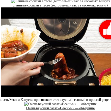
Ленивые сосиски в тесте (тесто замешиваю за несколько минут)
ас есть Мясо и Капуста, приготовьте этот вкусный, сытный и простой рецеп
Очень вкусный салат «Нежный» — объедение