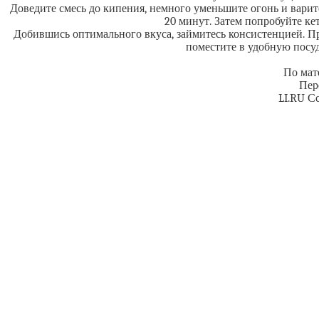
Доведите смесь до кипения, немного уменьшите огонь и варите
20 минут. Затем попробуйте кет
Добившись оптимального вкуса, займитесь консистенцией. Пр
поместите в удобную посуд
По мат
Пер
LI.RU С