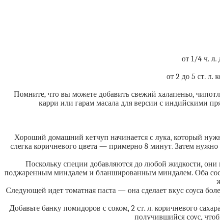
от 1/4 ч. л
от 2 до 5 ст. л
Помните, что вы можете добавить свежий халапеньо, чипотл
карри или гарам масала для версии с индийскими пр
Хороший домашний кетчуп начинается с лука, который нужно
слегка коричневого цвета — примерно 8 минут. Затем нужно 
Поскольку специи добавляются до любой жидкости, они п
поджаренным миндалем и бланшированным миндалем. Оба состоя
Следующей идет томатная паста — она сделает вкус соуса бол
Добавьте банку помидоров с соком, 2 ст. л. коричневого сах
получившийся соус, чтоб