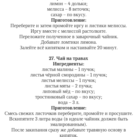
лимон – 4 дольки;
мелисса – 8 веточек;
сахар – по вкусу.
Приготовление:
Переберите и затем промойте иргу и листики мелиссы.
Иргу вместе с мелиссой растолките.
Переложите полученное в заварочный чайник.
Добавьте ломтики лимона.
Залейте всё кипятком и настаивайте 20 минут.
27. Чай на травах
Ингредиенты:
листья малины – 1 пучок;
листья чёрной смородины – 1 пучок;
листья мелиссы – 1 пучок;
листья мяты – 2 пучка;
липовый мёд – по вкусу;
тростниковый сахар – по вкусу;
вода – 3 л.
Приготовление:
Смесь свежих листочков переберите, промойте и просушите.
Вскипятите 3 литра воды (в идеале чайник должен быть
эмалированным).
После закипания сразу же добавьте травяную основу в
кипяток.