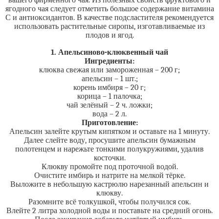
вашего фирменного чая. Из полезных свойств фруктового и
ягодного чая следует отметить большое содержание витамина
С и антиоксидантов. В качестве подсластителя рекомендуется
использовать растительные сиропы, изготавливаемые из
плодов и ягод.
1. Апельсиново-клюквенный чай
Ингредиенты:
клюква свежая или замороженная – 200 г;
апельсин – 1 шт.;
корень имбиря – 20 г;
корица – 1 палочка;
чай зелёный – 2 ч. ложки;
вода – 2 л.
Приготовление:
Апельсин залейте крутым кипятком и оставьте на 1 минуту.
Далее слейте воду, просушите апельсин бумажным
полотенцем и нарежьте тонкими полукружиями, удалив
косточки.
Клюкву промойте под проточной водой.
Очистите имбирь и натрите на мелкой тёрке.
Выложите в небольшую кастрюлю нарезанный апельсин и
клюкву.
Разомните всё толкушкой, чтобы получился сок.
Влейте 2 литра холодной воды и поставьте на средний огонь.