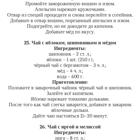
Промойте замороженную вишню и изюм.
Апельсин нарежьте кружочками.
Отвар из специй процедите и снова перелейте в сотейник.
Добавьте в отвар вишню, порезанный апельсин и изюм.
Подогрейте, но не доводите до кипения.
Добавьте мёд по вкусу.
25. Чай с яблоком, шиповником и мёдом
Ингредиенты:
шиповник – 2 ст. л.;
яблоки – 1 шт. (250 г);
чёрный чай с бергамотом – 3 ч. л.;
мёд – 4 ч. л.;
вода – 600 г.
Приготовление:
Положите в заварочный чайник чёрный чай и шиповник.
Залейте всё кипятком.
Яблоко нарежьте тонкими дольками.
После того как чай слегка заварится, добавьте в заварник
яблочные дольки.
Дайте чаю настояться 15–20 минут.
26. Чай с иргой и мелиссой
Ингредиенты:
ирга – 8 ст. л.;