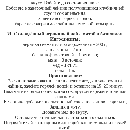
вкусу. Взбейте до состояния пюре.
Добавьте в заварочный чайник получившийся клубничный
соус и сок апельсина.
Залейте всё горячей водой.
Украсьте содержимое чайника веточкой розмарина.
21. Охлаждённый черничный чай с мятой и базиликом
Ингредиенты:
черника свежая или замороженная – 300 г;
апельсины – 2 шт.;
базилик фиолетовый – 1 веточка;
мята – 3 веточки;
мёд – 1 ст. л.;
вода – 1 л.
Приготовление:
Засыпьте замороженные или свежие ягоды в заварочный
чайник, залейте горячей водой и оставьте на 15–20 минут.
Выжмите из одного апельсина сок, другой нарежьте тонкими
дольками.
К чернике добавьте апельсиновый сок, апельсиновые дольки,
базилик и мяту.
Добавьте мёд по вкусу.
Оставьте черничный чай настояться и охладиться.
Подавайте чай в холодном виде с добавлением льда и свежей
мятой.