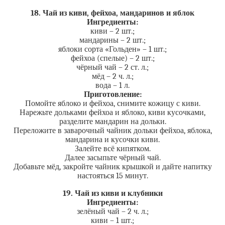
18. Чай из киви, фейхоа, мандаринов и яблок
Ингредиенты:
киви – 2 шт.;
мандарины – 2 шт.;
яблоки сорта «Гольден» – 1 шт.;
фейхоа (спелые) – 2 шт.;
чёрный чай – 2 ст. л.;
мёд – 2 ч. л.;
вода – 1 л.
Приготовление:
Помойте яблоко и фейхоа, снимите кожицу с киви.
Нарежьте дольками фейхоа и яблоко, киви кусочками,
разделите мандарин на дольки.
Переложите в заварочный чайник дольки фейхоа, яблока,
мандарина и кусочки киви.
Залейте всё кипятком.
Далее засыпьте чёрный чай.
Добавьте мёд, закройте чайник крышкой и дайте напитку
настояться 15 минут.
19. Чай из киви и клубники
Ингредиенты:
зелёный чай – 2 ч. л.;
киви – 1 шт.;