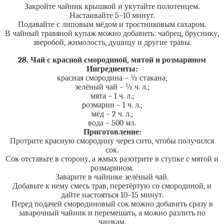
Закройте чайник крышкой и укутайте полотенцем.
Настаивайте 5–10 минут.
Подавайте с липовым мёдом и тростниковым сахаром.
В чайный травяной купаж можно добавить: чабрец, бруснику,
зверобой, жимолость, душицу и другие травы.
28. Чай с красной смородиной, мятой и розмарином
Ингредиенты:
красная смородина – ½ стакана;
зелёный чай – ½ ч. л.;
мята – 1 ч. л.;
розмарин – 1 ч. л.;
мёд – 2 ч. л.;
вода – 500 мл.
Приготовление:
Протрите красную смородину через сито, чтобы получился
сок.
Сок отставьте в сторону, а жмых разотрите в ступке с мятой и
розмарином.
Заварите в чайнике зелёный чай.
Добавьте к нему смесь трав, перетёртую со смородиной, и
дайте настояться 10–15 минут.
Перед подачей смородиновый сок можно добавить сразу в
заварочный чайник и перемешать, а можно разлить по
чашкам.