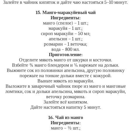
Залейте в чайник кипяток и дайте чаю настояться 5–10 минут.
15. Манго-маракуйевый чай
Ингредиенты:
манго (спелое) – 1 шт.;
маракуйя – 1 шт.;
сироп маракуйи – 50 мл;
апельсин – 1 шт.;
розмарин – 1 веточка;
вода – 800 мл.
Приготовление:
Отделите мякоть манго от шкурки и косточки.
Взбейте ¾ манго блендером и ¼ нарежьте на дольки.
Выжмите сок из половинки апельсина, другую половинку
порежьте на тонкие дольки вместе с кожурой.
Выньте мякоть из маракуйи.
Выложите в заварочный чайник пюре из манго и манговые
ломтики, сок и дольки апельсина, мякоть и сироп маракуйи,
веточку розмарина.
Залейте всё кипятком.
Дайте настояться напитку 5 минут.
16. Чай из манго
Ингредиенты:
манго – ½ шт.;