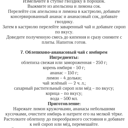
Измельчите в ступке гвоздику в порошок.
Выжмите из апельсина и лимона сок.
Перелейте сок апельсина и лимона в кастрюлю, добавьте
консервированный ананас и ананасовый сок, добавьте
гвоздику.
Затем в кастрюлю перелейте заваренный чай и добавьте сироп
по вкусу.
Доведите полученную смесь до кипения и сразу снимите с
плиты. Напиток готов.
7. Облепихово-ананасовый чай с имбирем
Ингредиенты:
облепиха свежая или замороженная – 250 г;
корень имбиря – 50 г;
ананас – 150 г;
лимон – 4 дольки;
чай зелёный — 2 ч. л.;
сахарный растительный сироп или мёд – по вкусу;
корица – по вкусу;
вода – 500 мл.
Приготовление:
Нарежьте лимон кружочками, ананасы небольшими
кусочками, очистите имбирь и натрите его на мелкой тёрке.
Растолките облепиху до пюреобразного состояния и добавьте
к ней сироп или мёд, перемешайте.