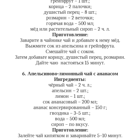
грейпфрут – 1 шт.;
корица – 2 палочки;
душистый перец – 8 шт.;
розмарин – 2 веточки;
горячая вода – 500 мл;
мёд или растительный сироп – 2 ч. л.
Приготовление:
Заварите в чайнике чай и добавьте к нему мёд.
Выжмите сок из апельсина и грейпфрута.
Смешайте чай с соком.
Затем добавьте корицу, душистый перец, розмарин.
Дайте чаю настояться 15 минут.
6. Апельсиново-лимонный чай с ананасом
Ингредиенты:
чёрный чай – 2 ч. л.;
апельсин – 2 шт.;
лимон – 1 шт.;
сок ананасовый – 200 мл;
ананас консервированный – 150 г;
гвоздика – 3–5 шт.;
вода – 500 мл;
сироп – по вкусу.
Приготовление:
Залейте чай кипятком и заваривайте 5–10 минут.