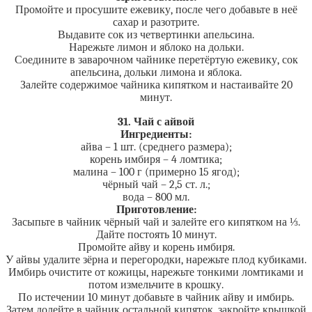
Промойте и просушите ежевику, после чего добавьте в неё
сахар и разотрите.
Выдавите сок из четвертинки апельсина.
Нарежьте лимон и яблоко на дольки.
Соедините в заварочном чайнике перетёртую ежевику, сок
апельсина, дольки лимона и яблока.
Залейте содержимое чайника кипятком и настаивайте 20
минут.
31. Чай с айвой
Ингредиенты:
айва – 1 шт. (среднего размера);
корень имбиря – 4 ломтика;
малина – 100 г (примерно 15 ягод);
чёрный чай – 2,5 ст. л.;
вода – 800 мл.
Приготовление:
Засыпьте в чайник чёрный чай и залейте его кипятком на ⅓.
Дайте постоять 10 минут.
Промойте айву и корень имбиря.
У айвы удалите зёрна и перегородки, нарежьте плод кубиками.
Имбирь очистите от кожицы, нарежьте тонкими ломтиками и
потом измельчите в крошку.
По истечении 10 минут добавьте в чайник айву и имбирь.
Затем долейте в чайник остальной кипяток, закройте крышкой