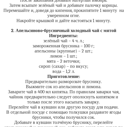
После закипания добавьте натёртый имбирь.
Затем всыпьте зелёный чай и добавьте палочку корицы.
Перемешайте и, доведя до кипения, прокипятите 1 минуту на
умеренном огне.
Накройте крышкой и дайте настояться 1 минуту.
2. Апельсиново-брусничный холодный чай с мятой
Ингредиенты:
зелёный чай – 4 ч. л.;
замороженная брусника – 100 г;
апельсины (крупные) – 2 шт.;
лимон – 1 шт.;
мята – 2 веточки;
сироп (сахар) – по вкусу;
вода – 1,2 л.
Приготовление:
Предварительно разморозьте бруснику.
Выжмите сок из апельсинов и лимона.
Заварите чай в 400 мл кипятка. По правилам заварки чая,
чайник предварительно следует ополоснуть кипятком и
только после этого насыпать заварку.
Перелейте чай в кувшин или другую посуду для подачи.
В отдельной посуде с помощью толкушки раздавите ягоды
брусники, чтобы получился сок.
Добавьте в кувшин толчёную бруснику, перелейте