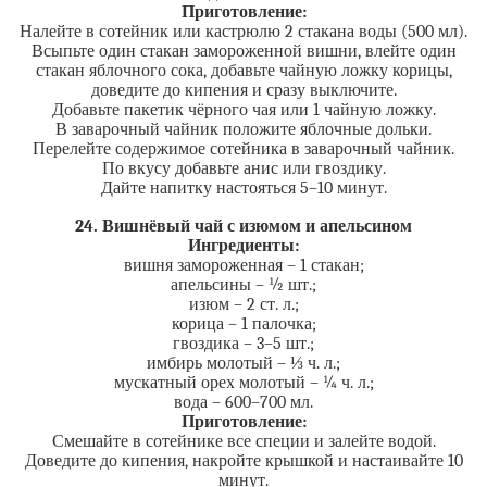
Приготовление:
Налейте в сотейник или кастрюлю 2 стакана воды (500 мл).
Всыпьте один стакан замороженной вишни, влейте один
стакан яблочного сока, добавьте чайную ложку корицы,
доведите до кипения и сразу выключите.
Добавьте пакетик чёрного чая или 1 чайную ложку.
В заварочный чайник положите яблочные дольки.
Перелейте содержимое сотейника в заварочный чайник.
По вкусу добавьте анис или гвоздику.
Дайте напитку настояться 5–10 минут.
24. Вишнёвый чай с изюмом и апельсином
Ингредиенты:
вишня замороженная – 1 стакан;
апельсины – ½ шт.;
изюм – 2 ст. л.;
корица – 1 палочка;
гвоздика – 3–5 шт.;
имбирь молотый – ⅓ ч. л.;
мускатный орех молотый – ¼ ч. л.;
вода – 600–700 мл.
Приготовление:
Смешайте в сотейнике все специи и залейте водой.
Доведите до кипения, накройте крышкой и настаивайте 10
минут.