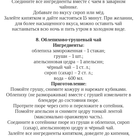
Соедините все ингредиенты вместе с чаем в заварном
чайнике.
Добавьте по вкусу сироп или мёд.
Залейте кипятком и дайте настояться 15 минут. При желании,
для более насыщенного вкуса, можно оставить чай
настаиваться всю ночь и пить утром в холодном виде.
8. Облепихово-грушевый чай
Ингредиенты:
облепиха замороженная – 1 стакан;
груши – 1 шт.;
апельсиновая цедра – 1 апельсин;
чёрный чай – 1 ст. л.;
сироп (сахар) – 2 ст. л.;
вода – 600 мл.
Приготовление:
Помойте грушу, снимите кожуру и нарежьте кубиками.
Облепиху (не размораживая) вместе с грушей измельчите в
блендере до состояния пюре.
Протрите пюре через сито и переложите в сотейник.
Помойте апельсин и снимите цедру тонкой лентой
(максимально оранжевую часть).
Соедините в сотейнике пюре из груши и облепихи, сироп
(сахар), апельсиновую цедру и чёрный чай.
Залейте все ингредиенты кипятком, доведите до кипения,