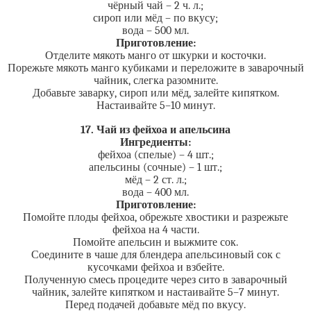
чёрный чай – 2 ч. л.;
сироп или мёд – по вкусу;
вода – 500 мл.
Приготовление:
Отделите мякоть манго от шкурки и косточки.
Порежьте мякоть манго кубиками и переложите в заварочный
чайник, слегка разомните.
Добавьте заварку, сироп или мёд, залейте кипятком.
Настаивайте 5–10 минут.
17. Чай из фейхоа и апельсина
Ингредиенты:
фейхоа (спелые) – 4 шт.;
апельсины (сочные) – 1 шт.;
мёд – 2 ст. л.;
вода – 400 мл.
Приготовление:
Помойте плоды фейхоа, обрежьте хвостики и разрежьте
фейхоа на 4 части.
Помойте апельсин и выжмите сок.
Соедините в чаше для блендера апельсиновый сок с
кусочками фейхоа и взбейте.
Полученную смесь процедите через сито в заварочный
чайник, залейте кипятком и настаивайте 5–7 минут.
Перед подачей добавьте мёд по вкусу.