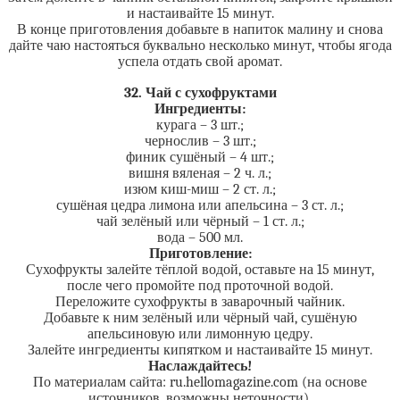
и настаивайте 15 минут.
В конце приготовления добавьте в напиток малину и снова
дайте чаю настояться буквально несколько минут, чтобы ягода
успела отдать свой аромат.
32. Чай с сухофруктами
Ингредиенты:
курага – 3 шт.;
чернослив – 3 шт.;
финик сушёный – 4 шт.;
вишня вяленая – 2 ч. л.;
изюм киш-миш – 2 ст. л.;
сушёная цедра лимона или апельсина – 3 ст. л.;
чай зелёный или чёрный – 1 ст. л.;
вода – 500 мл.
Приготовление:
Сухофрукты залейте тёплой водой, оставьте на 15 минут,
после чего промойте под проточной водой.
Переложите сухофрукты в заварочный чайник.
Добавьте к ним зелёный или чёрный чай, сушёную
апельсиновую или лимонную цедру.
Залейте ингредиенты кипятком и настаивайте 15 минут.
Наслаждайтесь!
По материалам сайта: ru.hellomagazine.com (на основе
источников, возможны неточности).