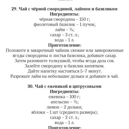
29. Чай с чёрной смородиной, лаймом и базиликом
Ингредиенты:
чёрная смородина – 150 г;
фиолетовый базилик – 1 пучок;
лайм – ¼;
сахар – 3 ст. л.;
вода – 1 л.
Приготовление:
Положите в заварочный чайник свежие или замороженные
ягоды смородины и листья базилика, добавьте сахар.
Затем разомните толкушкой, чтобы ягода дала сок.
Залейте смородину и базилик кипятком.
Дайте напитку настояться 5–7 минут.
Разрежьте лайм на небольшие дольки и добавьте в чай.
30. Чай с ежевикой и цитрусовыми
Ингредиенты:
ежевика – 100 г;
апельсин – ½;
лимон – 2 дольки;
яблоки – 1 шт (среднего размера);
сахар – 2 ст. л.;
вода – 1 л.
Приготовление: