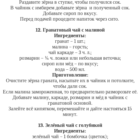
Раздавите зёрна в ступке, чтобы получился сок.
В чайник с имбирем добавьте зёрна и полученный сок.
Добавьте сироп по вкусу.
Перед подачей процедите напиток через сито.
12. Гранатовый чай с малиной
Ингредиенты:
гранат – 1 шт.;
малина – горсть;
чай каркаде – 3 ч. л.;
розмарин – ¼ ч. ложки или небольшая веточка;
сироп или мёд – по вкусу;
вода – 500 мл.
Приготовление:
Очистите зёрна граната, насыпьте их в чайник и потолките,
чтобы дали сок.
Если малина замороженная, то предварительно разморозьте её.
Добавьте малину, каркаде, розмарин и мёд в чайник с
гранатовой основой.
Залейте всё кипятком, перемешайте и дайте настояться 15
минут.
13. Зелёный чай с голубикой
Ингредиенты:
зелёный чай – 1 бомбочка (цветок);