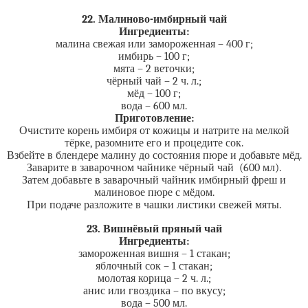
22. Малиново-имбирный чай
Ингредиенты:
малина свежая или замороженная – 400 г;
имбирь – 100 г;
мята – 2 веточки;
чёрный чай – 2 ч. л.;
мёд – 100 г;
вода – 600 мл.
Приготовление:
Очистите корень имбиря от кожицы и натрите на мелкой
тёрке, разомните его и процедите сок.
Взбейте в блендере малину до состояния пюре и добавьте мёд.
Заварите в заварочном чайнике чёрный чай (600 мл).
Затем добавьте в заварочный чайник имбирный фреш и
малиновое пюре с мёдом.
При подаче разложите в чашки листики свежей мяты.
23. Вишнёвый пряный чай
Ингредиенты:
замороженная вишня – 1 стакан;
яблочный сок – 1 стакан;
молотая корица – 2 ч. л.;
анис или гвоздика – по вкусу;
вода – 500 мл.