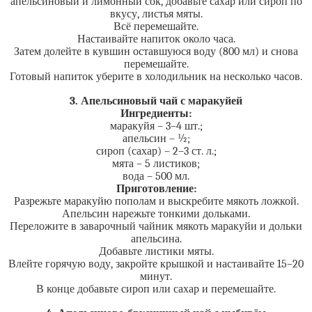
апельсиновый и лимонный сок, добавьте сахар или сироп по
вкусу, листья мяты.
Всё перемешайте.
Настаивайте напиток около часа.
Затем долейте в кувшин оставшуюся воду (800 мл) и снова
перемешайте.
Готовый напиток уберите в холодильник на несколько часов.
3. Апельсиновый чай с маракуйей
Ингредиенты:
маракуйя – 3–4 шт.;
апельсин – ½;
сироп (сахар) – 2–3 ст. л.;
мята – 5 листиков;
вода – 500 мл.
Приготовление:
Разрежьте маракуйю пополам и выскребите мякоть ложкой.
Апельсин нарежьте тонкими дольками.
Переложите в заварочный чайник мякоть маракуйи и дольки
апельсина.
Добавьте листики мяты.
Влейте горячую воду, закройте крышкой и настаивайте 15–20
минут.
В конце добавьте сироп или сахар и перемешайте.