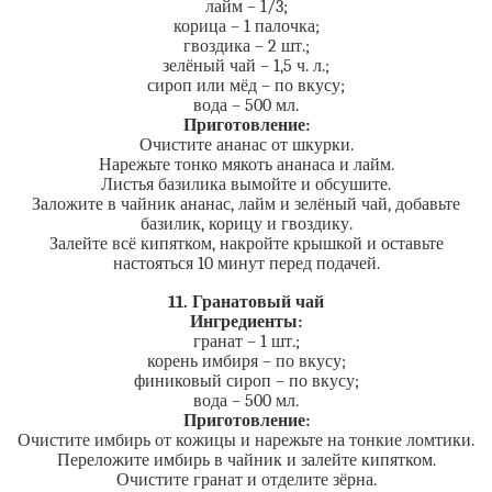
лайм – 1/3;
корица – 1 палочка;
гвоздика – 2 шт.;
зелёный чай – 1,5 ч. л.;
сироп или мёд – по вкусу;
вода – 500 мл.
Приготовление:
Очистите ананас от шкурки.
Нарежьте тонко мякоть ананаса и лайм.
Листья базилика вымойте и обсушите.
Заложите в чайник ананас, лайм и зелёный чай, добавьте
базилик, корицу и гвоздику.
Залейте всё кипятком, накройте крышкой и оставьте
настояться 10 минут перед подачей.
11. Гранатовый чай
Ингредиенты:
гранат – 1 шт.;
корень имбиря – по вкусу;
финиковый сироп – по вкусу;
вода – 500 мл.
Приготовление:
Очистите имбирь от кожицы и нарежьте на тонкие ломтики.
Переложите имбирь в чайник и залейте кипятком.
Очистите гранат и отделите зёрна.