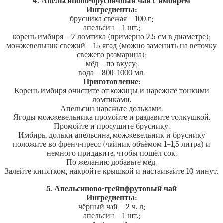
4. Апельсиново-брусничный чай с имбирём
Ингредиенты:
брусника свежая – 100 г;
апельсин – 1 шт.;
корень имбиря – 2 ломтика (примерно 2.5 см в диаметре);
можжевельник свежий – 15 ягод (можно заменить на веточку
свежего розмарина);
мёд – по вкусу;
вода – 800–1000 мл.
Приготовление:
Корень имбиря очистите от кожицы и нарежьте тонкими
ломтиками.
Апельсин нарежьте дольками.
Ягоды можжевельника промойте и раздавите толкушкой.
Промойте и просушите бруснику.
Имбирь, дольки апельсина, можжевельник и бруснику
положите во френч-пресс (чайник объёмом 1–1,5 литра) и
немного придавите, чтобы пошёл сок.
По желанию добавьте мёд.
Залейте кипятком, накройте крышкой и настаивайте 10 минут.
5. Апельсиново-грейпфрутовый чай
Ингредиенты:
чёрный чай – 2 ч. л;
апельсин – 1 шт.;