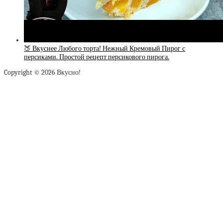
🍑 Вкуснее Любого торта! Нежный Кремовый Пирог с
персиками. Простой рецепт персикового пирога.
Copyright © 2026 Вкусно!