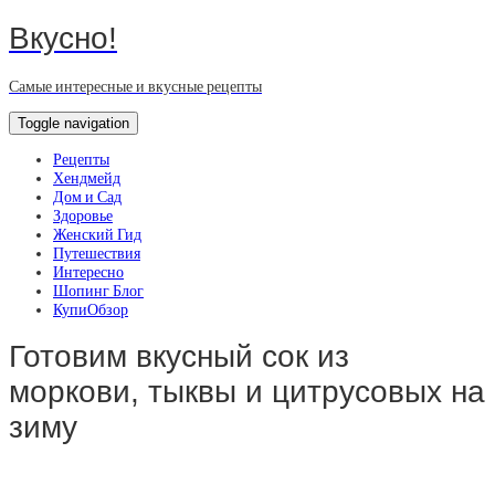
Вкусно!
Самые интересные и вкусные рецепты
Toggle navigation
Рецепты
Хендмейд
Дом и Сад
Здоровье
Женский Гид
Путешествия
Интересно
Шопинг Блог
КупиОбзор
Готовим вкусный сок из
моркови, тыквы и цитрусовых на
зиму