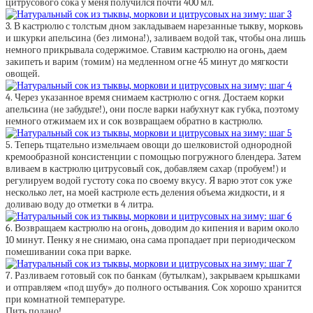
цитрусового сока у меня получился почти 400 мл.
3. В кастрюлю с толстым дном закладываем нарезанные тыкву, морковь
и шкурки апельсина (без лимона!), заливаем водой так, чтобы она лишь
немного прикрывала содержимое. Ставим кастрюлю на огонь, даем
закипеть и варим (томим) на медленном огне 45 минут до мягкости
овощей.
4. Через указанное время снимаем кастрюлю с огня. Достаем корки
апельсина (не забудьте!), они после варки набухнут как губка, поэтому
немного отжимаем их и сок возвращаем обратно в кастрюлю.
5. Теперь тщательно измельчаем овощи до шелковистой однородной
кремообразной консистенции с помощью погружного блендера. Затем
вливаем в кастрюлю цитрусовый сок, добавляем сахар (пробуем!) и
регулируем водой густоту сока по своему вкусу. Я варю этот сок уже
несколько лет, на моей кастрюле есть деления объема жидкости, и я
доливаю воду до отметки в 4 литра.
6. Возвращаем кастрюлю на огонь, доводим до кипения и варим около
10 минут. Пенку я не снимаю, она сама пропадает при периодическом
помешивании сока при варке.
7. Разливаем готовый сок по банкам (бутылкам), закрываем крышками
и отправляем «под шубу» до полного остывания. Сок хорошо хранится
при комнатной температуре.
Пить подано!