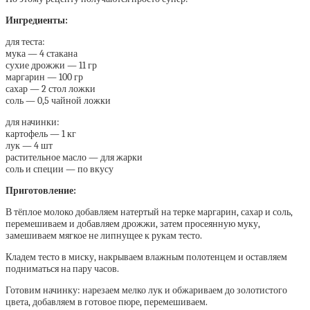
Ингредиенты:
для теста:
мука — 4 стакана
сухие дрожжи — 11 гр
маргарин — 100 гр
сахар — 2 стол ложки
соль — 0,5 чайной ложки
для начинки:
картофель — 1 кг
лук — 4 шт
растительное масло — для жарки
соль и специи — по вкусу
Приготовление:
В тёплое молоко добавляем натертый на терке маргарин, сахар и соль,
перемешиваем и добавляем дрожжи, затем просеянную муку,
замешиваем мягкое не липнущее к рукам тесто.
Кладем тесто в миску, накрываем влажным полотенцем и оставляем
подниматься на пару часов.
Готовим начинку: нарезаем мелко лук и обжариваем до золотистого
цвета, добавляем в готовое пюре, перемешиваем.