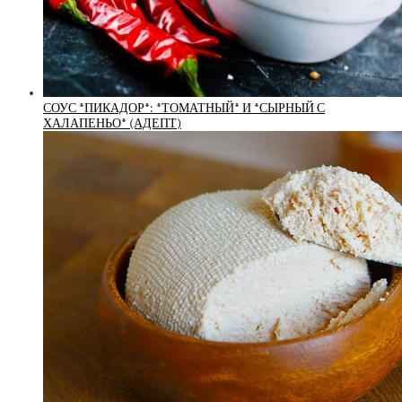
СОУС *ПИКАДОР*: *ТОМАТНЫЙ* И *СЫРНЫЙ С
ХАЛАПЕНЬО* (АДЕПТ)