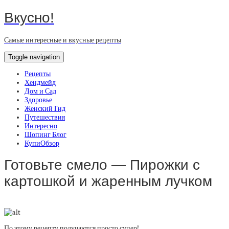
Вкусно!
Самые интересные и вкусные рецепты
Toggle navigation
Рецепты
Хендмейд
Дом и Сад
Здоровье
Женский Гид
Путешествия
Интересно
Шопинг Блог
КупиОбзор
Готовьте смело — Пирожки с
картошкой и жаренным лучком
По этому рецепту получаются просто супер!