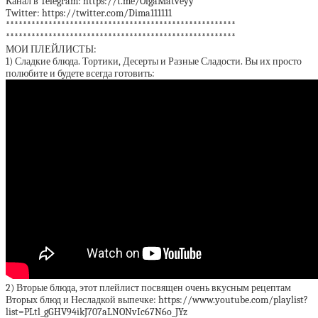
Канал в Telegram: https://t.me/OlgaMatveyy
Twitter: https://twitter.com/Dima111111
******************************************************
******************************************************
МОИ ПЛЕЙЛИСТЫ:
1) Сладкие блюда. Тортики, Десерты и Разные Сладости. Вы их просто
полюбите и будете всегда готовить:
2) Вторые блюда, этот плейлист посвящен очень вкусным рецептам
Вторых блюд и Несладкой выпечке: https://www.youtube.com/playlist?
list=PLtl_gGHV94ikJ707aLNONvIc67N6o_JYz