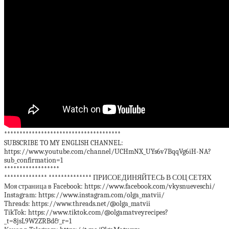
**************************************
SUBSCRIBE TO MY ENGLISH CHANNEL:
https://www.youtube.com/channel/UCHmNX_UYs6v7BqqVg6iH-NA?
sub_confirmation=1
******************
************** ************** ПРИСОЕДИНЯЙТЕСЬ В СОЦ СЕТЯХ
Моя страница в Facebook: https://www.facebook.com/vkysnueveschi/
Instagram: https://www.instagram.com/olga_matvii/
Threads: https://www.threads.net/@olga_matvii
TikTok: https://www.tiktok.com/@olgamatveyrecipes?
_t=8jsL9W2ZRBd&_r=1