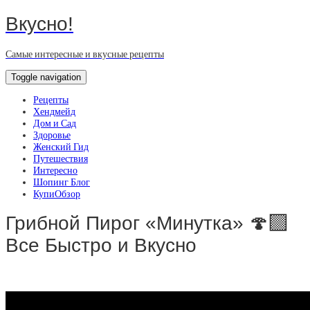
Вкусно!
Самые интересные и вкусные рецепты
Toggle navigation
Рецепты
Хендмейд
Дом и Сад
Здоровье
Женский Гид
Путешествия
Интересно
Шопинг Блог
КупиОбзор
Грибной Пирог «Минутка» 🍄‍🟫
Все Быстро и Вкусно