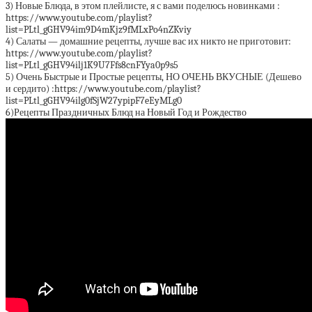
3) Новые Блюда, в этом плейлисте, я с вами поделюсь новинками :
https://www.youtube.com/playlist?
list=PLtl_gGHV94im9D4mKjz9fMLxPo4nZKviy
4) Салаты — домашние рецепты, лучше вас их никто не приготовит:
https://www.youtube.com/playlist?
list=PLtl_gGHV94ilj1K9U7Ffs8cnFYya0p9s5
5) Очень Быстрые и Простые рецепты, НО ОЧЕНЬ ВКУСНЫЕ (Дешево
и сердито) :https://www.youtube.com/playlist?
list=PLtl_gGHV94ilg0fSjW27ypipF7eEyMLg0
6)Рецепты Праздничных Блюд на Новый Год и Рождество