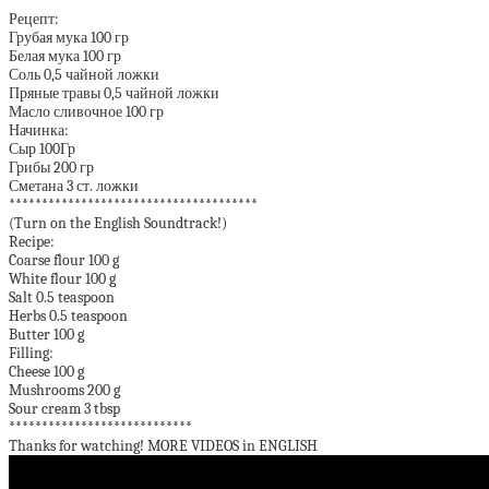
*******************************************
Рецепт:
Грубая мука 100 гр
Белая мука 100 гр
Соль 0,5 чайной ложки
Пряные травы 0,5 чайной ложки
Масло сливочное 100 гр
Начинка:
Сыр 100Гр
Грибы 200 гр
Сметана 3 ст. ложки
**************************************
(Turn on the English Soundtrack!)
Recipe:
Coarse flour 100 g
White flour 100 g
Salt 0.5 teaspoon
Herbs 0.5 teaspoon
Butter 100 g
Filling:
Cheese 100 g
Mushrooms 200 g
Sour cream 3 tbsp
****************************
Thanks for watching! MORE VIDEOS in ENGLISH