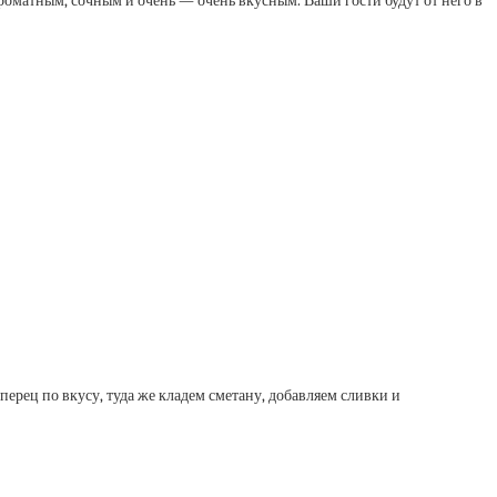
роматным, сочным и очень — очень вкусным. Ваши гости будут от него в
ерец по вкусу, туда же кладем сметану, добавляем сливки и