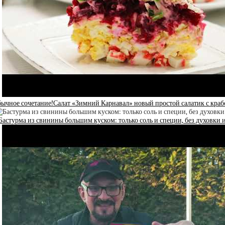
бычное сочетание!Салат «Зимний Карнавал» новый простой салатик с кра
Бастурма из свинины большим куском: только соль и специи, без духовки 