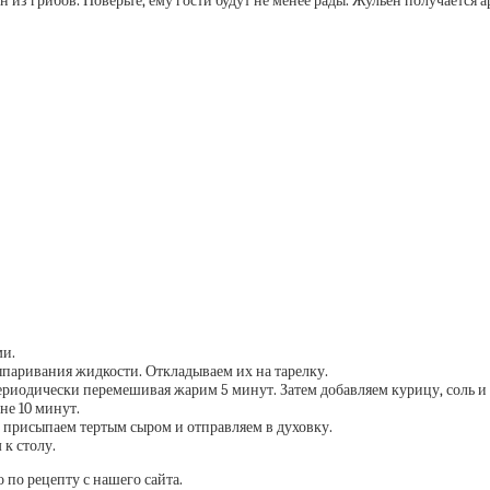
 из грибов. Поверьте, ему гости будут не менее рады.
Жульен получается а
ми.
ыпаривания жидкости. Откладываем их на тарелку.
ериодически перемешивая жарим 5 минут. Затем добавляем курицу, соль и п
е 10 минут.
, присыпаем тертым сыром и отправляем в духовку.
 к столу.
по рецепту с нашего сайта.