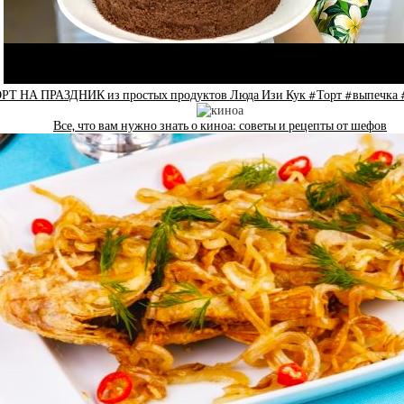
НА ПРАЗДНИК из простых продуктов Люда Изи Кук #Торт #выпечка 
Все, что вам нужно знать о киноа: советы и рецепты от шефов