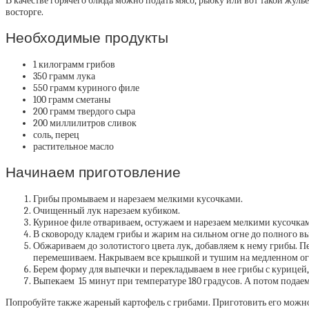
В качестве горячего блюда можно подать мясо, рыбку или вот такой жульен
восторге.
Необходимые продукты
1 килограмм грибов
350 грамм лука
550 грамм куриного филе
100 грамм сметаны
200 грамм твердого сыра
200 миллилитров сливок
соль, перец
растительное масло
Начинаем приготовление
Грибы промываем и нарезаем мелкими кусочками.
Очищенный лук нарезаем кубиком.
Куриное филе отвариваем, остужаем и нарезаем мелкими кусочка
В сковороду кладем грибы и жарим на сильном огне до полного в
Обжариваем до золотистого цвета лук, добавляем к нему грибы. П
перемешиваем. Накрываем все крышкой и тушим на медленном огн
Берем форму для выпечки и перекладываем в нее грибы с курицей
Выпекаем 15 минут при температуре 180 градусов. А потом подаем
Попробуйте также жареный картофель с грибами. Приготовить его можно 