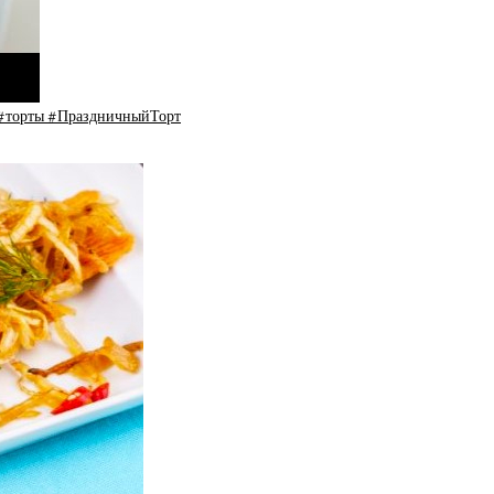
#торты #ПраздничныйТорт