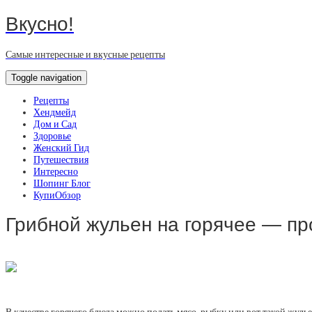
Вкусно!
Самые интересные и вкусные рецепты
Toggle navigation
Рецепты
Хендмейд
Дом и Сад
Здоровье
Женский Гид
Путешествия
Интересно
Шопинг Блог
КупиОбзор
Грибной жульен на горячее — пр