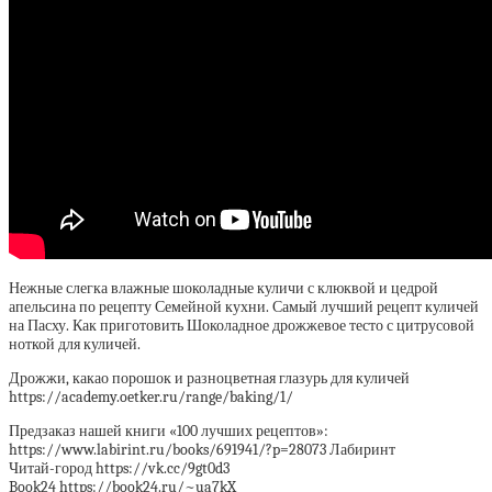
Нежные слегка влажные шоколадные куличи с клюквой и цедрой
апельсина по рецепту Семейной кухни. Самый лучший рецепт куличей
на Пасху. Как приготовить Шоколадное дрожжевое тесто с цитрусовой
ноткой для куличей.
Дрожжи, какао порошок и разноцветная глазурь для куличей
https://academy.oetker.ru/range/baking/1/
Предзаказ нашей книги «100 лучших рецептов»:
https://www.labirint.ru/books/691941/?p=28073 Лабиринт
Читай-город https://vk.cc/9gt0d3
Book24 https://book24.ru/~ua7kX