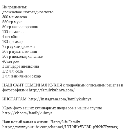
Ингредиенты:
дрожжевое шоколадное тесто
300 мл молоко
550 гр мука
50 гр какао порошок
100 гр масло
4 шт яйцо
180 гр сахар
7 гр сухие дрожжи
50 гр цукаты вишня
50 гр шоколад капельки
40 мл ром
1 шт цедра апельсина
1/2 ч.л. соль
1 ч.л. ванильный сахар
НАШ САЙТ СЕМЕЙНАЯ КУХНЯ с подробным описанием рецепта и
фотографиями http://familykuhnya.com/
ИНСТАГРАМ: http://instagram.com/familykuhnya
Ждем фото ваших кулинарных шедевров в нашей группе
http://vk.com/familykuhnya
Наш новый канал о жизни! HappyLife Family
https://www.youtube.com/channel/UCUdHxVVLBD-p9k2b7Fywarg