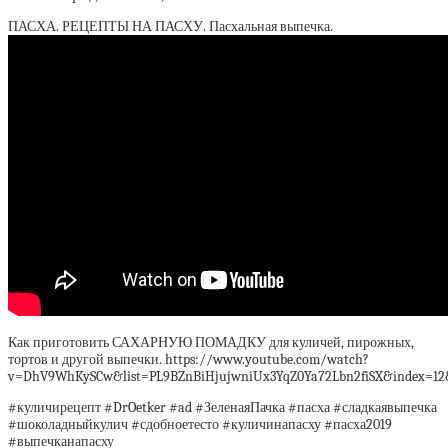
ПАСХА. РЕЦЕПТЫ НА ПАСХУ. Пасхальная выпечка.
Как приготовить САХАРНУЮ ПОМАДКУ для куличей, пирожных,
тортов и другой выпечки. https://www.youtube.com/watch?
v=DhV9WhKySCw&list=PL9BZnBiHjujwniUx3YqZ0Ya72Lbn2fiSX&index=12
#куличирецепт #DrOetker #ad #ЗеленаяПачка #пасха #сладкаявыпечка
#шоколадныйкулич #сдобноетесто #куличинапасху #пасха2019
#выпечканапасху