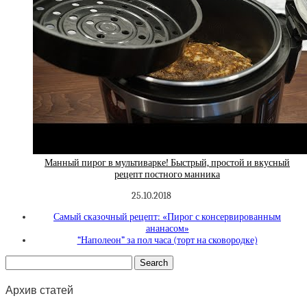
Манный пирог в мультиварке! Быстрый, простой и вкусный
рецепт постного манника
25.10.2018
Самый сказочный рецепт: «Пирог с консервированным
ананасом»
“Наполеон” за пол часа (торт на сковородке)
Архив статей