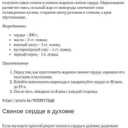
получите самое сочное и нежное жареное свиное сердце. Маринование
размягчит мясо, сильный жар от сковороды запечатает соки
охлажденных кусков, сохранив центр розовым и сочным, а края
обугленными.
Ингредиенты:
сердце – 300 г;
масло – 2 ст. ложки;
винный уксус – 1 ст. ложка;
вустерширский соус – 1 ст. ложка;
черный перец – 1 ч. ложка.
Приготовление
Перед тем, как приготовить жареное свиное сердце, нарежьте его
толстыми пластинами.
Взбейте компоненты маринада и замаринуйте сердце от 30 мин.
до 24 ч.
После чего, обжарьте по 8 мин.с каждой стороны.
https://youtu.be/W1XBCtTfpgk
Свиное сердце в духовке
Если вы ищете простой рецепт свиного сердца в духовке, разрежьте