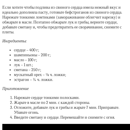
Если хотите чтобы подлива из свиного сердца имела нежный вкус и
идеально дополняла пасту, готовьте бефстроганов из свиного сердца.
Нарежьте тонкими ломтиками (замораживание облегчит нарезку) и
обжарьте в масле. Поэтапно обжарьте лук и грибы, верните сердце,
добавьте сметану и, чтобы предотвратить ее сворачивание, снимите с
плиты.
Ингредиенты:
сердце – 400 г;
шампиньоны – 200 г;
масло – 100 г;
лук – 1 шт.;
сметана – 250 г;
мускатный орех – ⅛ ч. ложки;
эстрагон – ¼ ч. ложки.
Приготовление
Нарежьте сердце тонкими полосками.
Жарьте в масле по 2 мин. с каждой стороны.
Отложите, добавьте лук и грибы и жарьте 7 мин. Приправьте.
Убавьте огонь.
Введите сметану и сердце. Перемешайте и снимите с огня.