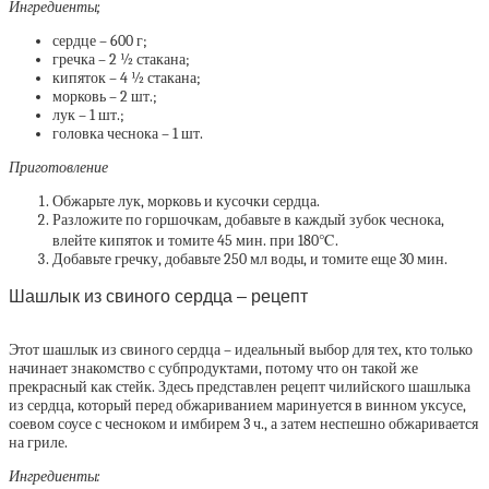
Ингредиенты;
сердце – 600 г;
гречка – 2 ½ стакана;
кипяток – 4 ½ стакана;
морковь – 2 шт.;
лук – 1 шт.;
головка чеснока – 1 шт.
Приготовление
Обжарьте лук, морковь и кусочки сердца.
Разложите по горшочкам, добавьте в каждый зубок чеснока,
влейте кипяток и томите 45 мин. при 180℃.
Добавьте гречку, добавьте 250 мл воды, и томите еще 30 мин.
Шашлык из свиного сердца – рецепт
Этот шашлык из свиного сердца – идеальный выбор для тех, кто только
начинает знакомство с субпродуктами, потому что он такой же
прекрасный как стейк. Здесь представлен рецепт чилийского шашлыка
из сердца, который перед обжариванием маринуется в винном уксусе,
соевом соусе с чесноком и имбирем 3 ч., а затем неспешно обжаривается
на гриле.
Ингредиенты: