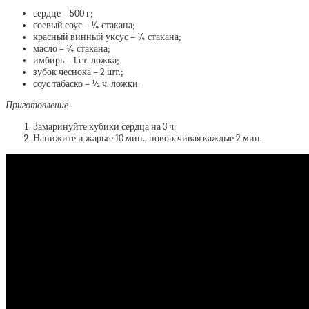
сердце – 500 г;
соевый соус – ¼ стакана;
красный винный уксус – ¼ стакана;
масло – ¼ стакана;
имбирь – 1 ст. ложка;
зубок чеснока – 2 шт.;
соус табаско – ½ ч. ложки.
Приготовление
Замаринуйте кубики сердца на 3 ч.
Нанижите и жарьте 10 мин., поворачивая каждые 2 мин.