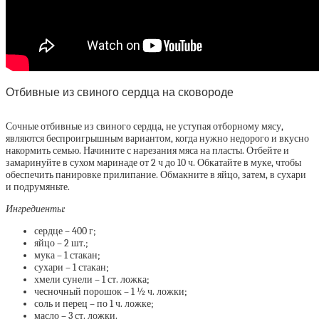
Отбивные из свиного сердца на сковороде
Сочные отбивные из свиного сердца, не уступая отборному мясу,
являются беспроигрышным вариантом, когда нужно недорого и вкусно
накормить семью. Начините с нарезания мяса на пласты. Отбейте и
замаринуйте в сухом маринаде от 2 ч до 10 ч. Обкатайте в муке, чтобы
обеспечить панировке прилипание. Обмакните в яйцо, затем, в сухари
и подрумяньте.
Ингредиенты:
сердце – 400 г;
яйцо – 2 шт.;
мука – 1 стакан;
сухари – 1 стакан;
хмели сунели – 1 ст. ложка;
чесночный порошок – 1 ½ ч. ложки;
соль и перец – по 1 ч. ложке;
масло – 3 ст. ложки.