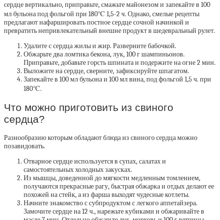
сердце вертикально, приправьте, смажьте майонезом и запекайте в 100
мл бульона под фольгой при 180℃ 1,5-2 ч. Однако, смелые рецепты
предлагают нафаршировать постное сердце сочной начинкой и
превратить непривлекательный внешне продукт в шедевральный рулет.
Удалите с сердца жилы и жир. Разверните бабочкой.
Обжарьте два ломтика бекона, лук, 100 г шампиньонов.
Приправьте, добавьте горсть шпината и подержите на огне 2 мин.
Выложите на сердце, сверните, зафиксируйте шпагатом.
Запекайте в 100 мл бульона и 100 мл вина, под фольгой 1,5 ч. при
180℃.
Что можно приготовить из свиного
сердца?
Разнообразию которым обладают блюда из свиного сердца можно
позавидовать.
Отварное сердце используется в супах, салатах и
самостоятельных холодных закусках.
Из мышцы, доведенной до мягкости медленным томлением,
получаются прекрасные рагу, быстрая обжарка и отдых делают ее
похожей на стейк, а из фарша выходят чудесные котлеты.
Начните знакомство с субпродуктом с легкого аппетайзера.
Замочите сердце на 12 ч., нарежьте кубиками и обжаривайте в
масле 7 мин. Отдельно обжарьте лук, морковь и 100 г ветчины.