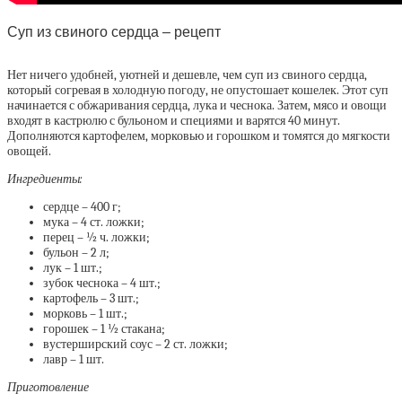
Суп из свиного сердца – рецепт
Нет ничего удобней, уютней и дешевле, чем суп из свиного сердца,
который согревая в холодную погоду, не опустошает кошелек. Этот суп
начинается с обжаривания сердца, лука и чеснока. Затем, мясо и овощи
входят в кастрюлю с бульоном и специями и варятся 40 минут.
Дополняются картофелем, морковью и горошком и томятся до мягкости
овощей.
Ингредиенты:
сердце – 400 г;
мука – 4 ст. ложки;
перец – ½ ч. ложки;
бульон – 2 л;
лук – 1 шт.;
зубок чеснока – 4 шт.;
картофель – 3 шт.;
морковь – 1 шт.;
горошек – 1 ½ стакана;
вустерширский соус – 2 ст. ложки;
лавр – 1 шт.
Приготовление