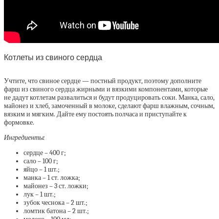
Котлеты из свиного сердца
Учтите, что свиное сердце — постный продукт, поэтому дополните
фарш из свиного сердца жирными и вязкими компонентами, которые
не дадут котлетам развалиться и будут продуцировать соки. Манка, сало,
майонез и хлеб, замоченный в молоке, сделают фарш влажным, сочным,
вязким и мягким. Дайте ему постоять полчаса и приступайте к
формовке.
Ингредиенты:
сердце – 400 г;
сало – 100 г;
яйцо – 1 шт.;
манка – 1 ст. ложка;
майонез – 3 ст. ложки;
лук – 1 шт.;
зубок чеснока – 2 шт.;
ломтик батона – 2 шт.;