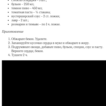
стебель сельдерея – 3 шт.;
бульон – 250 мл;
темное пиво – 450 мл;
томатная паста – ¼ стакана;
вустерширский соус – 2 ст. ложки;
лавр – 2 шт.;
розмарин и тимьян – по 1 ч. ложке.
Приготовление
Обжарьте бекон. Удалите.
Запанируйте кусочки сердца в муке и обжарьте в жиру.
Подрумяньте овощи, добавьте пиво, бульон, специи, соус и пасту.
Верните сердце, бекон.
Тушите 2 ч.