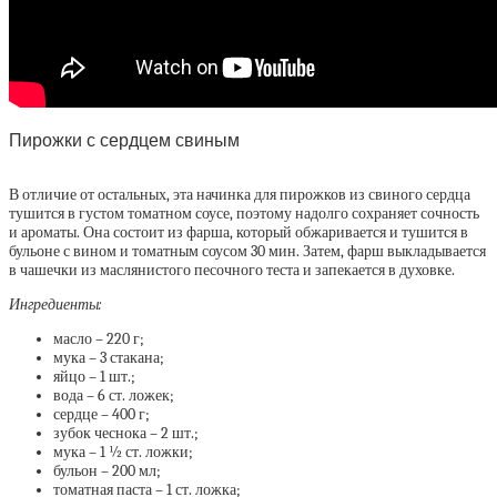
Пирожки с сердцем свиным
В отличие от остальных, эта начинка для пирожков из свиного сердца
тушится в густом томатном соусе, поэтому надолго сохраняет сочность
и ароматы. Она состоит из фарша, который обжаривается и тушится в
бульоне с вином и томатным соусом 30 мин. Затем, фарш выкладывается
в чашечки из маслянистого песочного теста и запекается в духовке.
Ингредиенты:
масло – 220 г;
мука – 3 стакана;
яйцо – 1 шт.;
вода – 6 ст. ложек;
сердце – 400 г;
зубок чеснока – 2 шт.;
мука – 1 ½ ст. ложки;
бульон – 200 мл;
томатная паста – 1 ст. ложка;