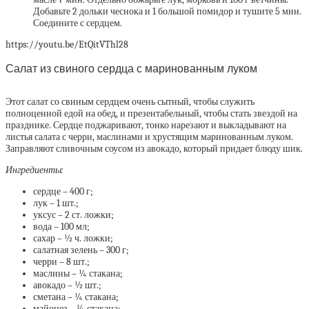
Добавьте 2 дольки чеснока и 1 большой помидор и тушите 5 мин.
Соедините с сердцем.
https://youtu.be/EtQitVThl28
Салат из свиного сердца с маринованным луком
Этот салат со свиным сердцем очень сытный, чтобы служить
полноценной едой на обед, и презентабельный, чтобы стать звездой на
празднике. Сердце поджаривают, тонко нарезают и выкладывают на
листья салата с черри, маслинами и хрустящим маринованным луком.
Заправляют сливочным соусом из авокадо, который придает блюду шик.
Ингредиенты:
сердце – 400 г;
лук – 1 шт.;
уксус – 2 ст. ложки;
вода – 100 мл;
сахар – ½ ч. ложки;
салатная зелень – 300 г;
черри – 8 шт.;
маслины – ¼ стакана;
авокадо – ½ шт.;
сметана – ¼ стакана;
майонез – ¼ стакана;