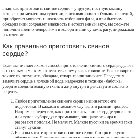
Зная, как приготовить свиное сердце – упругую, постную мышцу,
которая при медленном тушении, впитывая ароматы бульона и специй,
приобретает мягкость и нежность отборного филе, а при быстром
обжаривании сохраняет влажность и естественный вкус, вы сможете
пополнить меню недорогими и колоритными супами, рагу, пирожками
и котлетами.
Как правильно приготовить свиное
сердце?
Если вы не знаете какой способ приготовления свиного сердца сделает
его сочным и мягким, отнеситесь к нему как к говядине. Если говорить
точнее то, потушите, обжарьте, отварите или запеките. Перед этим,
замочите сердце в холодной воде, надрежьте в технике «бабочка»,
уберите соединительную ткань и жир внутри и действуйте согласно
рецепту.
Любое приготовление свиного сердца начинается с его
подготовки. В каждом отдельном случае, это разный процесс.
Например, перед тем, как приготовить свиное сердце для салатов
или супов, субпродукт промывают, очищают от жира и
разрезают пополам. Не мельчат. Мелкие кусочки за время варки
станут сухими.
Если вы хотите приготовить свиное сердце быстро и вкусно –
обжарьте его. Разрежьте сердце на продольные куски, приправьте