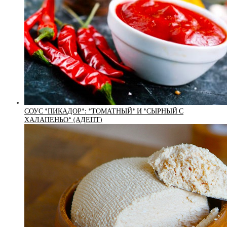
СОУС *ПИКАДОР*: *ТОМАТНЫЙ* И *СЫРНЫЙ С
ХАЛАПЕНЬО* (АДЕПТ)