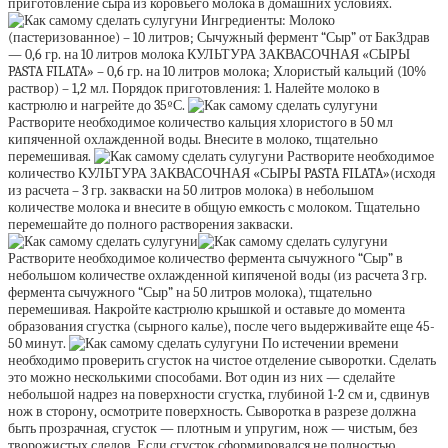
приготовление сыра из коровьего молока в домашних условиях.
Ингредиенты: Молоко
(пастеризованное) – 10 литров; Сычужный фермент “Сыр” от БакЗдрав
— 0,6 гр. на 10 литров молока КУЛЬТУРА ЗАКВАСОЧНАЯ «СЫРЫ
PASTA FILATA» – 0,6 гр. на 10 литров молока; Хлористый кальций (10%
раствор) – 1,2 мл. Порядок приготовления: 1. Налейте молоко в
кастрюлю и нагрейте до 35ºС.
Растворите необходимое количество кальция хлористого в 50 мл
кипяченной охлажденной воды. Внесите в молоко, тщательно
перемешивая.
Растворите необходимое
количество КУЛЬТУРА ЗАКВАСОЧНАЯ «СЫРЫ PASTA FILATA»(исходя
из расчета – 3 гр. закваски на 50 литров молока) в небольшом
количестве молока и внесите в общую емкость с молоком. Тщательно
перемешайте до полного растворения закваски.
Растворите необходимое количество фермента сычужного “Сыр” в
небольшом количестве охлажденной кипяченой воды (из расчета 3 гр.
фермента сычужного “Сыр” на 50 литров молока), тщательно
перемешивая. Накройте кастрюлю крышкой и оставьте до момента
образования сгустка (сырного калье), после чего выдерживайте еще 45-
50 минут.
По истечении времени
необходимо проверить сгусток на чистое отделение сыворотки. Сделать
это можно несколькими способами. Вот один из них — сделайте
небольшой надрез на поверхности сгустка, глубиной 1-2 см и, сдвинув
нож в сторону, осмотрите поверхность. Сыворотка в разрезе должна
быть прозрачная, сгусток — плотным и упругим, нож — чистым, без
творожистых следов. Если сгусток сформировался не полностью,