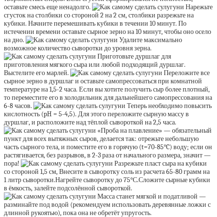
оставьте смесь еще ненадолго.
Нарежьте
сгусток на столбики со стороной 2 на 2 см, столбики разрежьте на
кубики. Начните перемешивать кубики в течении 10 минут. По
истечении времени оставьте сырное зерно на 10 минут, чтобы оно осело
на дно.
Удалите максимально
возможное количество сыворотки до уровня зерна.
Приготовьте дуршлаг для
приготовления мягкого сыра или любой подходящий дуршлаг.
Выстелите его марлей.
Переложите все
сырное зерно в дуршлаг и оставьте самопрессоваться при комнатной
температуре на 1,5-2 часа. Если вы хотите получить сыр более плотный,
то переместите его в холодильник для дальнейшего самопрессования на
6-8 часов.
Теперь необходимо повысить
кислотность (pH = 5-4,5). Для этого переложите сырную массу в
дуршлаг, и расположите над тёплой сывороткой на 2,5 часа.
«Проба на плавление» — обязательный
пункт для всех вытяжных сыров, делается так: отрежьте небольшую
часть сырного тела, и поместите его в горячую (t=70-85°C) воду; если он
растягивается, без разрывов, в 2-3 раза от начального размера, значит —
пора!
Разрежьте пласт сыра на кубики
со стороной 1,5 см, Внесите в сыворотку соль из расчета 65-80 грамм на
1 литр сыворотки.Нагрейте сыворотку до 75°С.Сложите сырные кубики
в ёмкость, залейте подсолённой сывороткой.
Масса станет мягкой и податливой —
разминайте под водой (рекомендуем использовать деревянные ложки с
длинной рукоятью), пока она не обретёт упругость.