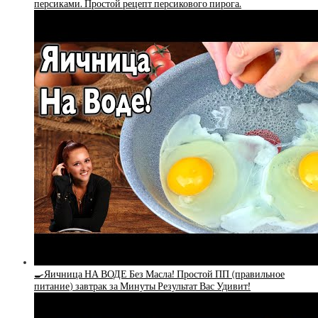
персиками. Простой рецепт персикового пирога.
🍳Яичница НА ВОДЕ Без Масла! Простой ПП (правильное
питание) завтрак за Минуты Результат Вас Удивит!