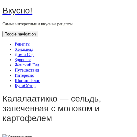
Вкусно!
Самые интересные и вкусные рецепты
Toggle navigation
Рецепты
Хендмейд
Дом и Сад
Здоровье
Женский Гид
Путешествия
Интересно
Шопинг Блог
КупиОбзор
Калалаатикко — сельдь,
запеченная с молоком и
картофелем