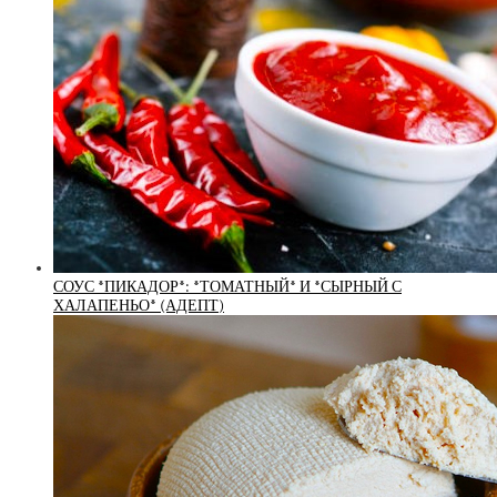
СОУС *ПИКАДОР*: *ТОМАТНЫЙ* И *СЫРНЫЙ С
ХАЛАПЕНЬО* (АДЕПТ)