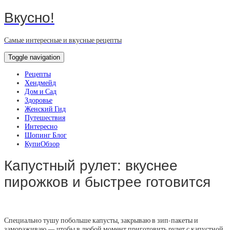
Вкусно!
Самые интересные и вкусные рецепты
Toggle navigation
Рецепты
Хендмейд
Дом и Сад
Здоровье
Женский Гид
Путешествия
Интересно
Шопинг Блог
КупиОбзор
Капустный рулет: вкуснее
пирожков и быстрее готовится
Специально тушу побольше капусты, закрываю в зип-пакеты и
замораживаю — чтобы в любой момент приготовить рулет с капустной