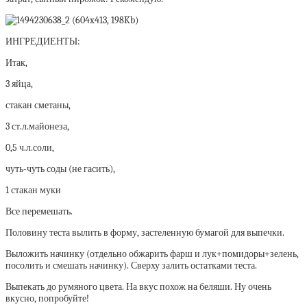
ИНГРЕДИЕНТЫ:
Итак,
3 яйца,
стакан сметаны,
3 ст.л.майонеза,
0,5 ч.л.соли,
чуть-чуть соды (не гасить),
1 стакан муки
Все перемешать.
Половину теста вылить в форму, застеленную бумагой для выпечки.
Выложить начинку (отдельно обжарить фарш и лук+помидоры+зелень,
посолить и смешать начинку). Сверху залить остатками теста.
Выпекать до румяного цвета. На вкус похож на беляши. Ну очень
вкусно, попробуйте!