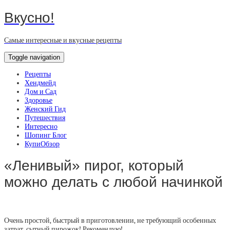
Вкусно!
Самые интересные и вкусные рецепты
Toggle navigation
Рецепты
Хендмейд
Дом и Сад
Здоровье
Женский Гид
Путешествия
Интересно
Шопинг Блог
КупиОбзор
«Ленивый» пирог, который
можно делать с любой начинкой
Очень простой, быстрый в приготовлении, не требующий особенных
затрат, сытный пирожок! Рекомендую!