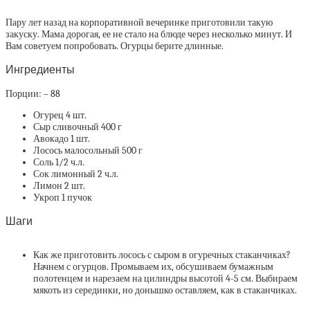
Пару лет назад на корпоративной вечеринке приготовили такую
закуску. Мама дорогая, ее не стало на блюде через несколько минут. И
Вам советуем попробовать. Огурцы берите длинные.
Ингредиенты
Порции: – 88
Огурец 4 шт.
Сыр сливочный 400 г
Авокадо 1 шт.
Лосось малосольный 500 г
Соль 1/2 ч.л.
Сок лимонный 2 ч.л.
Лимон 2 шт.
Укроп 1 пучок
Шаги
Как же приготовить лосось с сыром в огуречных стаканчиках?
Начнем с огурцов. Промываем их, обсушиваем бумажным
полотенцем и нарезаем на цилиндры высотой 4-5 см. Выбираем
мякоть из серединки, но донышко оставляем, как в стаканчиках.