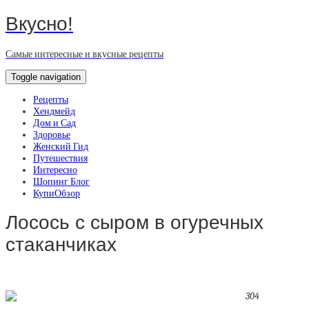
Вкусно!
Самые интересные и вкусные рецепты
Toggle navigation
Рецепты
Хендмейд
Дом и Сад
Здоровье
Женский Гид
Путешествия
Интересно
Шопинг Блог
КупиОбзор
Лосось с сыром в огуречных
стаканчиках