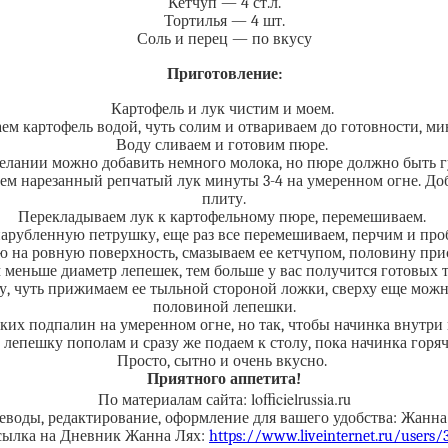
Кетчуп — 4 ст.л.
Тортилья — 4 шт.
Соль и перец — по вкусу
Приготовление:
Картофель и лук чистим и моем.
ем картофель водой, чуть солим и отвариваем до готовности, ми
Воду сливаем и готовим пюре.
елании можно добавить немного молока, но пюре должно быть г
 нем нарезанный репчатый лук минуты 3-4 на умеренном огне. Д
плиту.
Перекладываем лук к картофельному пюре, перемешиваем.
арубленную петрушку, еще раз все перемешиваем, перчим и проб
 на ровную поверхность, смазываем ее кетчупом, половину пр
 меньше диаметр лепешек, тем больше у вас получится готовых т
, чуть прижимаем ее тыльной стороной ложки, сверху еще мож
половиной лепешки.
ких подпалин на умеренном огне, но так, чтобы начинка внутри 
лепешку пополам и сразу же подаем к столу, пока начинка горяч
Просто, сытно и очень вкусно.
Приятного аппетита!
По материалам сайта: lofficielrussia.ru
еводы, редактирование, оформление для вашего удобства: Жанна
сылка на Дневник Жанна Лях:
https://www.liveinternet.ru/users