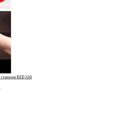
я станция RED 550
к