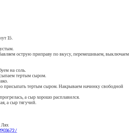
нут 15.
устым.
обавляем острую приправу по вкусу, перемешиваем, выключаем
уем на соль.
исыпаем тертым сыром.
ако.
но присыпать тертым сыром. Накрываем начинку свободной
прогрелась, а сыр хорошо расплавился.
ая, а сыр тягучий.
 Лях
/3903672/