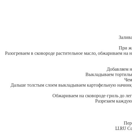
Залива
При ж
Разогреваем в сковороде растительное масло, обжариваем на
Добавляем н
Выкладываем тортилью
Чем
Дальше толстым слоем выкладываем картофельную начинку
Обжариваем на сковороде-гриль до лег
Разрезаем каждую 
Пер
LI.RU С