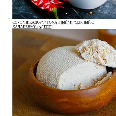
СОУС *ПИКАДОР*: *ТОМАТНЫЙ* И *СЫРНЫЙ С
ХАЛАПЕНЬО* (АДЕПТ)