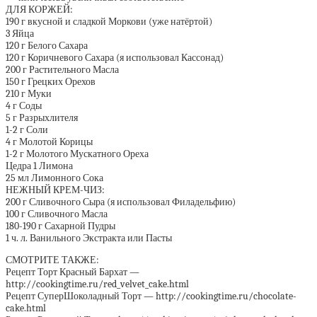
ДЛЯ КОРЖЕЙ:
190 г вкусной и сладкой Моркови (уже натёртой)
3 Яйца
120 г Белого Сахара
120 г Коричневого Сахара (я использовал Кассонад)
200 г Растительного Масла
150 г Грецких Орехов
210 г Муки
4 г Соды
5 г Разрыхлителя
1-2 г Соли
4 г Молотой Корицы
1-2 г Молотого Мускатного Ореха
Цедра 1 Лимона
25 мл Лимонного Сока
НЕЖНЫЙ КРЕМ-ЧИЗ:
200 г Сливочного Сыра (я использовал Филадельфию)
100 г Сливочного Масла
180-190 г Сахарной Пудры
1 ч. л. Ванильного Экстракта или Пасты
СМОТРИТЕ ТАКЖЕ:
Рецепт Торт Красный Бархат —
http://cookingtime.ru/red_velvet_cake.html
Рецепт СуперШоколадный Торт — http://cookingtime.ru/chocolate-
cake.html