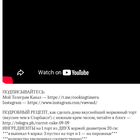
ПОДПИСЫВАЙТЕСЬ:
Мой Телеграм Канал — https://t.me/cookingtimeru
Instagram — https://www.instagram.com/vsevsad/
ПОДРОБНЫЙ РЕЦЕПТ, как сделать дома вкуснейший морковный торт
(вкуснее чем в Старбаксе!) с нежным крем-чизом, читайте в блоге —
http://telegra.ph/carrot-cake-09-09
ИНГРЕДИЕНТЫ на 1 торт из ДВУХ коржей диаметром 20 см:
***я выпекал 4 коржа: 3 пустил на торт и 1 — на пирожные***
***количества увеличивал соответственно***