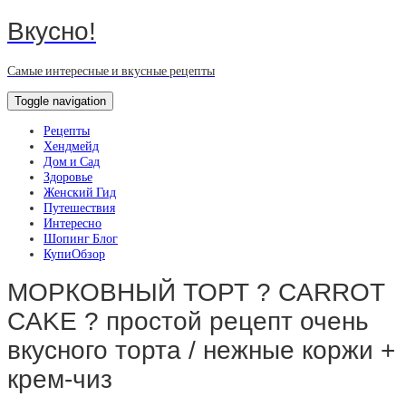
Вкусно!
Самые интересные и вкусные рецепты
Toggle navigation
Рецепты
Хендмейд
Дом и Сад
Здоровье
Женский Гид
Путешествия
Интересно
Шопинг Блог
КупиОбзор
МОРКОВНЫЙ ТОРТ ? CARROT
CAKE ? простой рецепт очень
вкусного торта / нежные коржи +
крем-чиз