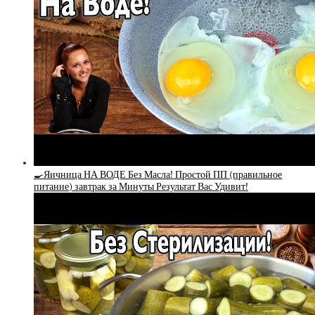
🍳Яичница НА ВОДЕ Без Масла! Простой ПП (правильное
питание) завтрак за Минуты Результат Вас Удивит!