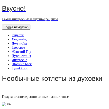
Вкусно!
Самые интересные и вкусные рецепты
Toggle navigation
Рецепты
Хендмейд
Дом и Сад
Здоровье
Женский Гид
Путешествия
Интересно
Шопинг Блог
КупиОбзор
Необычные котлеты из духовки
Получаются невероятно сочные и аппетитные