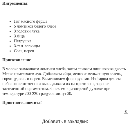
Ингредиенты:
1 кг мясного фарша
5 ломтиков белого хлеба
3 головки лука
3 яйца
Петрушка
3 ст.л. горчицы
Соль, перец
Приготовление
В молоке замачиваем ломтики хлеба, затем сливаем лишнюю жидкость.
Мелко измельчаем лук. Добавляем яйца, мелко измельченную зелень,
горчицу, соль и перец. Вымешиваем фарш руками. Из фарша делаем
небольшие котлетки и выкладываем их на противень, заранее
застеленный пергаментом. Запекаем в разогретой духовке при
температуре 200-220 градусов минут 30.
Приятного аппетита!
©
Добавить в закладки: