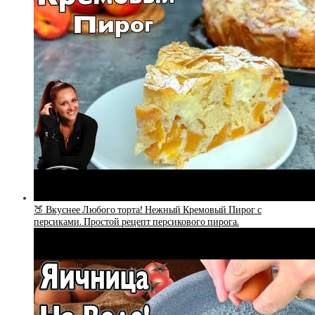
🍑 Вкуснее Любого торта! Нежный Кремовый Пирог с
персиками. Простой рецепт персикового пирога.