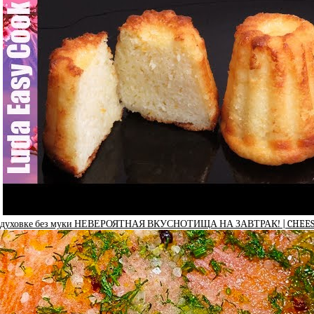
 духовке без муки НЕВЕРОЯТНАЯ ВКУСНОТИЩА НА ЗАВТРАК! | CHEES