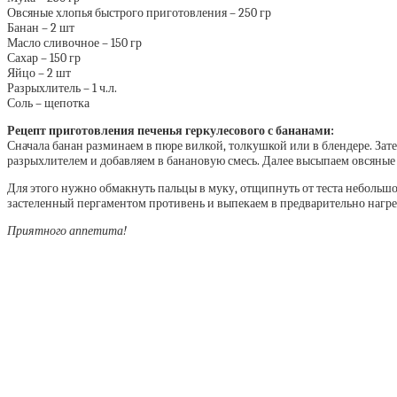
Овсяные хлопья быстрого приготовления – 250 гр
Банан – 2 шт
Масло сливочное – 150 гр
Сахар – 150 гр
Яйцо – 2 шт
Разрыхлитель – 1 ч.л.
Соль – щепотка
Рецепт приготовления печенья геркулесового с бананами:
Сначала банан разминаем в пюре вилкой, толкушкой или в блендере. Зат
разрыхлителем и добавляем в банановую смесь. Далее высыпаем овсяные 
Для этого нужно обмакнуть пальцы в муку, отщипнуть от теста небольшой
застеленный пергаментом противень и выпекаем в предварительно нагрето
Приятного аппетита!