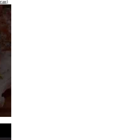
еган)