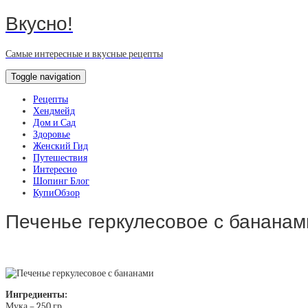
Вкусно!
Самые интересные и вкусные рецепты
Toggle navigation
Рецепты
Хендмейд
Дом и Сад
Здоровье
Женский Гид
Путешествия
Интересно
Шопинг Блог
КупиОбзор
Печенье геркулесовое с бананам
Ингредиенты:
Мука – 250 гр