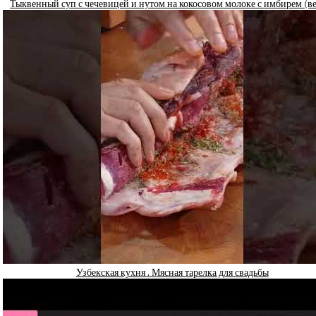
Тыквенный суп с чечевицей и нутом на кокосовом молоке с имбирем (в
Узбекская кухня . Мясная тарелка для свадьбы