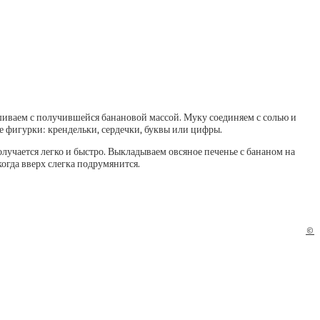
ешиваем с получившейся банановой массой. Муку соединяем с солью и
е фигурки: крендельки, сердечки, буквы или цифры.
олучается легко и быстро. Выкладываем овсяное печенье с бананом на
огда вверх слегка подрумянится.
©