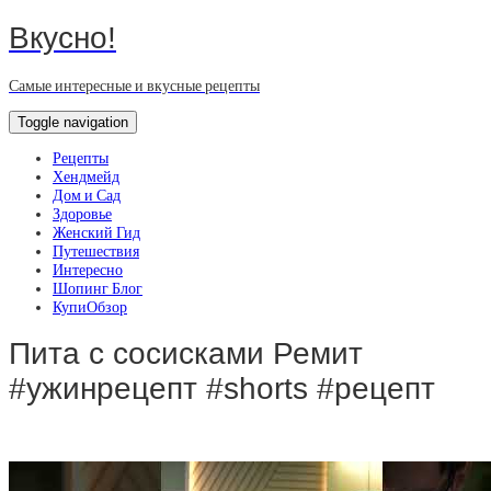
Вкусно!
Самые интересные и вкусные рецепты
Toggle navigation
Рецепты
Хендмейд
Дом и Сад
Здоровье
Женский Гид
Путешествия
Интересно
Шопинг Блог
КупиОбзор
Пита с сосисками Ремит
#ужинрецепт #shorts #рецепт