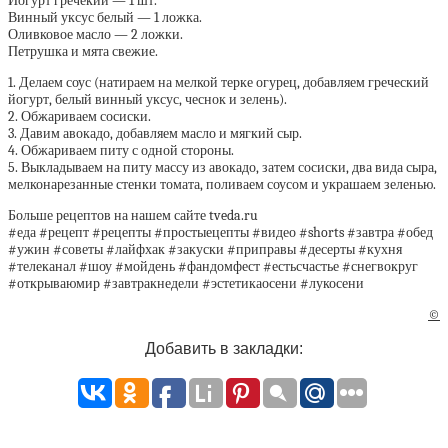
Йогурт гречекий — 1 шт.
Винный уксус белый — 1 ложка.
Оливковое масло — 2 ложки.
Петрушка и мята свежие.
1. Делаем соус (натираем на мелкой терке огурец, добавляем греческий
йогурт, белый винный уксус, чеснок и зелень).
2. Обжариваем сосиски.
3. Давим авокадо, добавляем масло и мягкий сыр.
4. Обжариваем питу с одной стороны.
5. Выкладываем на питу массу из авокадо, затем сосиски, два вида сыра,
мелконарезанные стенки томата, поливаем соусом и украшаем зеленью.
Больше рецептов на нашем сайте tveda.ru
#еда #рецепт #рецепты #простыецепты #видео #shorts #завтра #обед
#ужин #советы #лайфхак #закуски #приправы #десерты #кухня
#телеканал #шоу #мойдень #фандомфест #естьсчастье #снегвокруг
#открываюмир #завтракнедели #эстетикаосени #лукосени
©
Добавить в закладки: