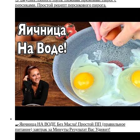
персиками. Простой рецепт персикового пирога.
🍳Яичница НА ВОДЕ Без Масла! Простой ПП (правильное
питание) завтрак за Минуты Результат Вас Удивит!