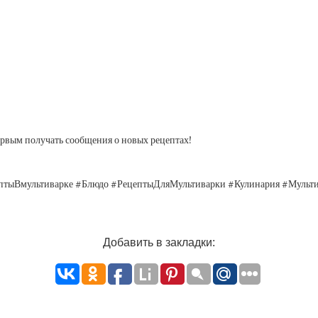
Первым получать сообщения о новых рецептах!
ептыВмультиварке #Блюдо #РецептыДляМультиварки #Кулинария #Мульт
Добавить в закладки: