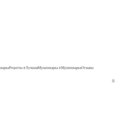
иваркаРецепты #ЛучшаяМультиварка #МультиваркаОтзывы
©