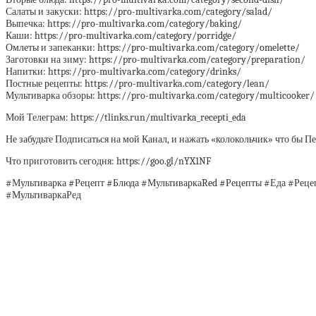
Салаты и закуски: https://pro-multivarka.com/category/salad/
Выпечка: https://pro-multivarka.com/category/baking/
Каши: https://pro-multivarka.com/category/porridge/
Омлеты и запеканки: https://pro-multivarka.com/category/omelette/
Заготовки на зиму: https://pro-multivarka.com/category/preparation/
Напитки: https://pro-multivarka.com/category/drinks/
Постные рецепты: https://pro-multivarka.com/category/lean/
Мультиварка обзоры: https://pro-multivarka.com/category/multicooker/
Мой Телеграм: https://tlinks.run/multivarka_recepti_eda
Не забудьте Подписаться на мой Канал, и нажать «колокольчик» что бы 
Что приготовить сегодня: https://goo.gl/nYX1NF
#Мультиварка #Рецепт #Блюда #МультиваркаRed #Рецепты #Еда #Рец
#МультиваркаРед