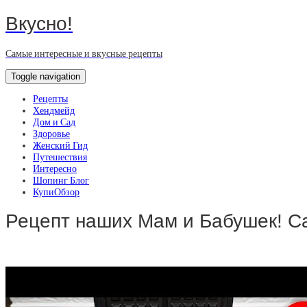
Вкусно!
Самые интересные и вкусные рецепты
Toggle navigation
Рецепты
Хендмейд
Дом и Сад
Здоровье
Женский Гид
Путешествия
Интересно
Шопинг Блог
КупиОбзор
Рецепт наших Мам и Бабушек! С