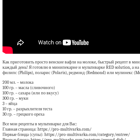
Как приготовить просто венские вафли на молоке, быстрый рецепт в мини
каждый день! Я готовлю в минипекарне и мультиварке RED solution, а на 
филипс (Philips), поларис (Polaris), редмонд (Redmond) или мулинекс (M
200 мл. – молока
100 гр. – масла (сливочного)
100 гр. – сахара (или по вкусу)
300 гр. – муки
3 – яйца
10 гр. – разрыхлителя теста
30 гр. – грецкого ореха
Все мои рецепты в мультиварке для Вас:
Главная страница: https://pro-multivarka.com/
Первые блюда (супы): https://pro-multivarka.com/category/entree/
Вторые блюда: https://pro-multivarka.com/category/second-dish/