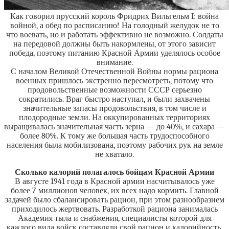
Как говорил прусский король Фридрих Вильгельм I: война
войной, а обед по расписанию! На голодный желудок не то
что воевать, но и работать эффективно не возможно. Солдаты
на передовой должны быть накормлены, от этого зависит
победа, поэтому питанию Красной Армии уделялось особое
внимание.
С началом Великой Отечественной Войны нормы рациона
военных пришлось экстренно пересмотреть, потому что
продовольственные возможности СССР серьезно
сократились. Враг быстро наступал, и были захвачены
значительные запасы продовольствия, в том числе и
плодородные земли. На оккупированных территориях
выращивалась значительная часть зерна — до 40%, и сахара —
более 80%. К тому же большая часть трудоспособного
населения была мобилизована, поэтому рабочих рук на земле
не хватало.
Сколько калорий полагалось бойцам Красной Армии
В августе 1941 года в Красной армии насчитывалось уже
более 7 миллионов человек, их всех надо кормить. Главной
задачей было сбалансировать рацион, при этом разнообразием
приходилось жертвовать. Разработкой рациона занималась
Академия тыла и снабжения, специалисты которой для
каждого вида войск составляли свой рацион и калорийность.