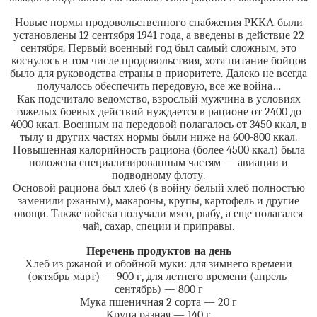
Новые нормы продовольственного снабжения РККА были
установлены 12 сентября 1941 года, а введены в действие 22
сентября. Первый военный год был самый сложным, это
коснулось в том числе продовольствия, хотя питание бойцов
было для руководства страны в приоритете. Далеко не всегда
получалось обеспечить передовую, все же война…
Как подсчитало ведомство, взрослый мужчина в условиях
тяжелых боевых действий нуждается в рационе от 2400 до
4000 ккал. Военным на передовой полагалось от 3450 ккал, в
тылу и других частях нормы были ниже на 600-800 ккал.
Повышенная калорийность рациона (более 4500 ккал) была
положена специализированным частям — авиации и
подводному флоту.
Основой рациона был хлеб (в войну белый хлеб полностью
заменили ржаным), макароны, крупы, картофель и другие
овощи. Также войска получали мясо, рыбу, а еще полагался
чай, сахар, специи и приправы.
Перечень продуктов на день
Хлеб из ржаной и обойной муки: для зимнего времени
(октябрь-март) — 900 г, для летнего времени (апрель-
сентябрь) — 800 г
Мука пшеничная 2 сорта — 20 г
Крупа разная — 140 г