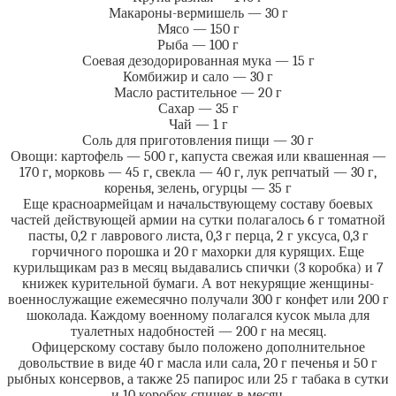
Макароны-вермишель — 30 г
Мясо — 150 г
Рыба — 100 г
Соевая дезодорированная мука — 15 г
Комбижир и сало — 30 г
Масло растительное — 20 г
Сахар — 35 г
Чай — 1 г
Соль для приготовления пищи — 30 г
Овощи: картофель — 500 г, капуста свежая или квашенная —
170 г, морковь — 45 г, свекла — 40 г, лук репчатый — 30 г,
коренья, зелень, огурцы — 35 г
Еще красноармейцам и начальствующему составу боевых
частей действующей армии на сутки полагалось 6 г томатной
пасты, 0,2 г лаврового листа, 0,3 г перца, 2 г уксуса, 0,3 г
горчичного порошка и 20 г махорки для курящих. Еще
курильщикам раз в месяц выдавались спички (3 коробка) и 7
книжек курительной бумаги. А вот некурящие женщины-
военнослужащие ежемесячно получали 300 г конфет или 200 г
шоколада. Каждому военному полагался кусок мыла для
туалетных надобностей — 200 г на месяц.
Офицерскому составу было положено дополнительное
довольствие в виде 40 г масла или сала, 20 г печенья и 50 г
рыбных консервов, а также 25 папирос или 25 г табака в сутки
и 10 коробок спичек в месяц.