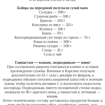
Бойцы на передовой получали сухой паек
Селедка — 200 г
Сушеная рыба — 100 г
Брынза — 150 г
Консервы из мяса — 113 г
Колбаса — 100 г
Бекон — 70 г
Консервированный суп-пюре из гороха — 75 г
Каша из пшена — 200 г
Ржаные сухари — 500 г
Сахар — 35 г
Соль и чай
Танкистам — коньяк, подводникам — вино!
При составлении рациона учитывался климат и условия
прохождения службы. Военные в Карелии получали
дополнительно по 25 г сала с декабря по февраль, а
подводники обильно питались квашеной капустой и зеленым
луком, чтобы получить витамин С и восполнить недостаток
кислорода. Подводникам, вместо положенной стопки водки,
наливали по 30 г красного вина, а танкистам и летчикам —
коньяк.
Летно-техническому составу доставалось продуктов больше, к
тому им были положены яйца, сухофрукты, творог, сыр,