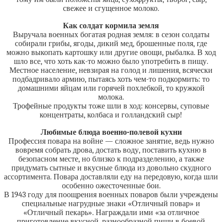
свежее и сгущенное молоко.
Как солдат кормила земля
Выручала военных богатая родная земля: в сезон солдаты
собирали грибы, ягоды, дикий мед, брошенные поля, где
можно выкопать картошку или другие овощи, рыбалка. В ход
шло все, что хоть как-то можно было употребить в пищу.
Местное население, невзирая на голод и лишения, всячески
подбадривало армию, пытаясь хоть чем-то подкормить: то
домашними яйцам или горячей похлебкой, то кружкой
молока.
Трофейные продукты тоже шли в ход: консервы, суповые
концентраты, колбаса и голландский сыр!
Любимые блюда военно-полевой кухни
Профессия повара на войне — сложное занятие, ведь нужно
вовремя собрать дрова, достать воду, поставить кухню в
безопасном месте, но близко к подразделению, а также
придумать сытные и вкусные блюда из довольно скудного
ассортимента. Повара доставляли еду на передовую, когда шли
особенно ожесточенные бои.
В 1943 году для поощрения военных поваров были учреждены
специальные нагрудные знаки «Отличный повар» и
«Отличный пекарь». Награждали ими «за отличное
приготовление вкусной, разнообразной пищи в боевой