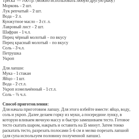
Треска — 700 гр. (можно использовать любую другую рыбу)
Морковь – 2 шт.
Лук репчатый – 2 шт.
Вода – 2 л.
Кунжутное масло – 3 ст. л.
Лавровый лист – 2 шт.
Шафран – 1 ч.л.
Перец чёрный молотый – по вкусу
Перец красный молотый – по вкусу
Соль – 3 ч.л.
Петрушка
Укроп
Для лапши:
Мука – 1 стакан
Яйцо – 1 шт.
Вода – 2 ст.л.
Укроп измельчённый – 1 ст.л.
Соль – ½ ч.л.
Способ приготовления:
Для начала приготовим лапшу. Для этого взбейте вместе: яйцо, воду,
соль и укроп. Далее делаем горку из муки, а посередине лунку, в
которую вливаем яичную массу и быстро замешиваем тесто. Готовое
тесто скатать шаром, накрыть и оставить на 15 минут. Затем тонко
раскатать тесто, разрезать полосами 5-6 см и мелко порезать лапшой
(для супа используем половину полученной лапши).