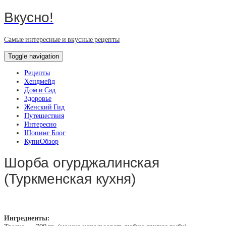
Вкусно!
Самые интересные и вкусные рецепты
Toggle navigation
Рецепты
Хендмейд
Дом и Сад
Здоровье
Женский Гид
Путешествия
Интересно
Шопинг Блог
КупиОбзор
Шорба огурджалинская
(Туркменская кухня)
Ингредиенты: