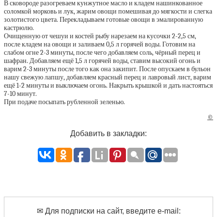
В сковороде разогреваем кунжутное масло и кладем нашинкованное
соломкой морковь и лук, жарим овощи помешивая до мягкости и слегка
золотистого цвета. Перекладываем готовые овощи в эмалированную
кастрюлю.
Очищенную от чешуи и костей рыбу нарезаем на кусочки 2-2,5 см,
после кладем на овощи и заливаем 0,5 л горячей воды. Готовим на
слабом огне 2-3 минуты, после чего добавляем соль, чёрный перец и
шафран. Добавляем ещё 1,5 л горячей воды, ставим высокий огонь и
варим 2-3 минуты после того как она закипит. После опускаем в бульон
нашу свежую лапшу, добавляем красный перец и лавровый лист, варим
ещё 1-2 минуты и выключаем огонь. Накрыть крышкой и дать настояться
7-10 минут.
При подаче посыпать рубленной зеленью.
©
Добавить в закладки:
✉ Для подписки на сайт, введите e-mail: