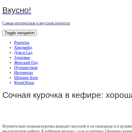
Вкусно!
Самые интересные и вкусные рецепты
Toggle navigation
Рецепты
Хендмейд
Дом и Сад
Здоровье
Женский Гид
Путешествия
Интересно
Шопинг Блог
КупиОбзор
Сочная курочка в кефире: хороша
Изумительно нежная курочка выходит вкусной и на сковороде и в духовке
миллилитров кефира, 8 зубчиков чеснока, соль и паприка. Окорочка мо