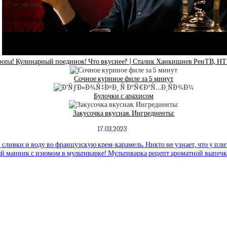
опа! Кулинарный поединок! Что вкуснее? | Сталик Ханкишиев РенТВ, НТВ
Сочное куриное филе за 5 минут
Булочки с арахисом
Закусочка вкусная. Ингредиенты:
17.03.2023
 сливки и воду во французскую крем-карамель. Никто не узнает, что у пли
й манник с изюмом в мультиварке! Мультиварка рецепт ароматной выпечки