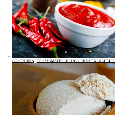
СОУС *ПИКАДОР*: *ТОМАТНЫЙ* И *СЫРНЫЙ С ХАЛАПЕНЬО