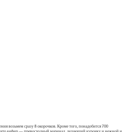
ения возьмем сразу 8 окорочков. Кроме того, понадобится 700
т, что кефир — превосходный маринад, делающий курочку и нежной и