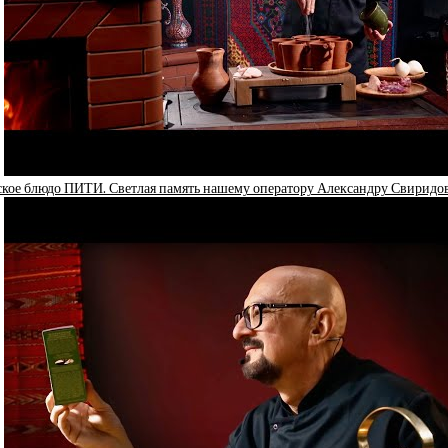
кое блюдо ПИТИ. Светлая память нашему оператору Александру Свиридов