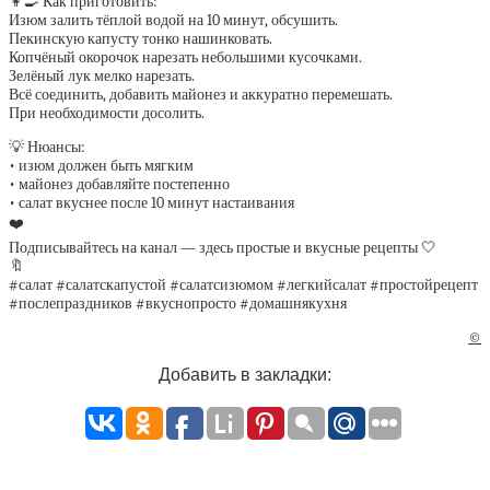
👩‍🍳 Как приготовить:
Изюм залить тёплой водой на 10 минут, обсушить.
Пекинскую капусту тонко нашинковать.
Копчёный окорочок нарезать небольшими кусочками.
Зелёный лук мелко нарезать.
Всё соединить, добавить майонез и аккуратно перемешать.
При необходимости досолить.
💡 Нюансы:
• изюм должен быть мягким
• майонез добавляйте постепенно
• салат вкуснее после 10 минут настаивания
❤️
Подписывайтесь на канал — здесь простые и вкусные рецепты 🤍
🔖
#салат #салатскапустой #салатсизюмом #легкийсалат #простойрецепт
#послепраздников #вкуснопросто #домашнякухня
©
Добавить в закладки: