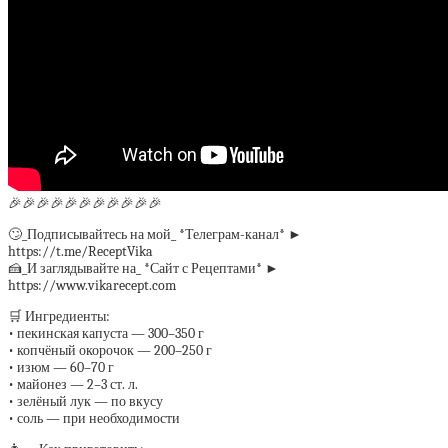
🎉🎉🎉🎉🎉🎉🎉🎉🎉🎉🎉
🙄_Подписывайтесь на мой_ *Телеграм-канал* ►
https://t.me/ReceptVika
🍰_И заглядывайте на_ *Сайт с Рецептами* ►
https://www.vikarecept.com
🛒 Ингредиенты:
• пекинская капуста — 300–350 г
• копчёный окорочок — 200–250 г
• изюм — 60–70 г
• майонез — 2–3 ст. л.
• зелёный лук — по вкусу
• соль — при необходимости