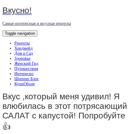
Вкусно!
Самые интересные и вкусные рецепты
Toggle navigation
Рецепты
Хендмейд
Дом и Сад
Здоровье
Женский Гид
Путешествия
Интересно
Шопинг Блог
КупиОбзор
Вкус ,который меня удивил! Я
влюбилась в этот потрясающий
САЛАТ с капустой! Попробуйте
👍