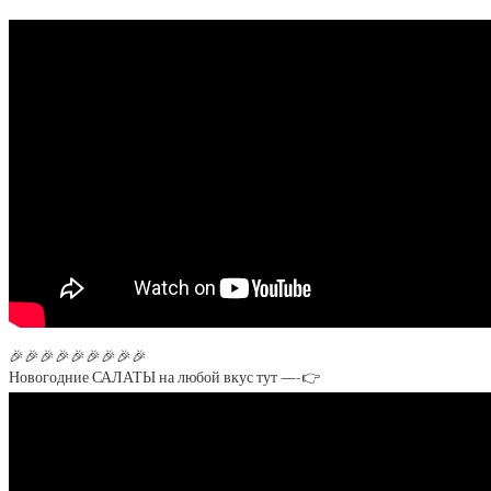
🎉🎉🎉🎉🎉🎉🎉🎉🎉
Новогодние САЛАТЫ на любой вкус тут —-👉