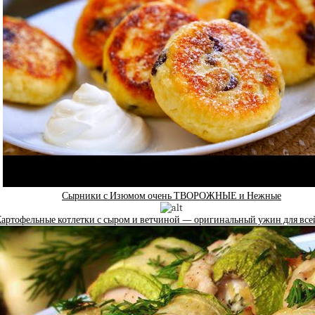
Сырники с Изюмом очень ТВОРОЖНЫЕ и Нежные
артофельные котлетки с сыром и ветчиной — оригинальный ужин для все