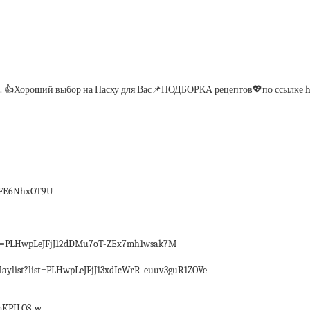
. 👍Хороший выбор на Пасху для Вас📌ПОДБОРКА рецептов💖по ссылке ht
/LFE6NhxOT9U
t=PLHwpLeJFjJ12dDMu7oT-ZEx7mh1wsak7M
list?list=PLHwpLeJFjJ13xdIcWrR-euuv3guR1ZOVe
mKPILQS_w