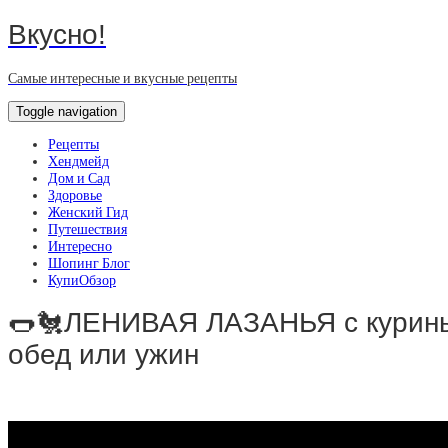
Вкусно!
Самые интересные и вкусные рецепты
Toggle navigation
Рецепты
Хендмейд
Дом и Сад
Здоровье
Женский Гид
Путешествия
Интересно
Шопинг Блог
КупиОбзор
🌭🐔ЛЕНИВАЯ ЛАЗАНЬЯ с куриным
обед или ужин