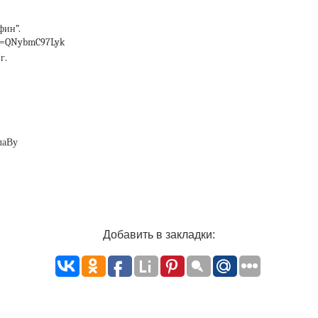
фин”.
?v=QNybmC97Lyk
г.
лаВу
Добавить в закладки: