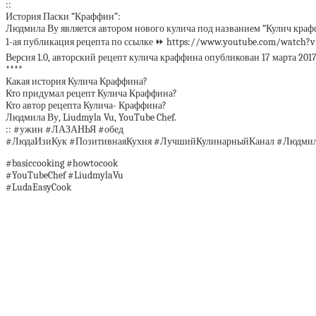
::
История Паски “Краффин”:
Людмила Ву является автором нового кулича под названием “Кулич краф
1-ая публикация рецепта по ссылке ⏩ https://www.youtube.com/watch
Версия 1.0, авторский рецепт кулича краффина опубликован 17 марта 2017
****
Какая история Кулича Краффина?
Кто придумал рецепт Кулича Краффина?
Кто автор рецепта Кулича- Краффина?
Людмила Ву, Liudmyla Vu, YouTube Chef.
:: #ужин #ЛАЗАНЬЯ #обед
#ЛюдаИзиКук #ПозитивнаяКухня #ЛучшийКулинарныйКанал #Людми
#basiccooking #howtocook
#YouTubeChef #LiudmylaVu
#LudaEasyCook