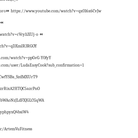
ого⏩ https://www.youtube.com/watch?v=qx016x6CvJw
 ⏪
/watch?v=cVcy1iXUj-o ⏪
atch?v=qDXmlR3RGOY
e.com/watch?v=ppGvG-Y0fyY
com/user/LudaEasyCook?sub_confirmation=1
6uCwfYSBa_SzdMXUrT9
Ij-zrRixA2HTQC5azcPnO
2HnbWAoNzJLdFXJGLCGqWA
ecyphpyxQ4bsiW4
/c/ArtemVuFitness