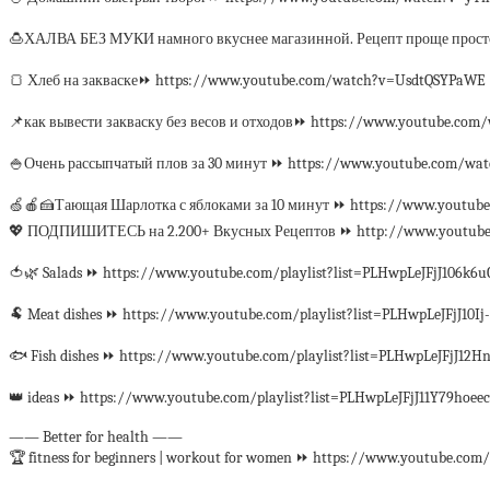
🍮ХАЛВА БЕЗ МУКИ намного вкуснее магазинной. Рецепт проще прост
🍞 Хлеб на закваске⏩ https://www.youtube.com/watch?v=UsdtQSYPaWE
📌как вывести закваску без весов и отходов⏩ https://www.youtube.com
🍚Очень рассыпчатый плов за 30 минут ⏩ https://www.youtube.com/w
🍏🍎🍰Тающая Шарлотка с яблоками за 10 минут ⏩ https://www.youtub
💖 ПОДПИШИТЕСЬ на 2.200+ Вкусных Рецептов ⏩ http://www.youtube.
🍅🌿 Salads ⏩ https://www.youtube.com/playlist?list=PLHwpLeJFjJ106k
🐏 Meat dishes ⏩ https://www.youtube.com/playlist?list=PLHwpLeJFjJ10
🐟 Fish dishes ⏩ https://www.youtube.com/playlist?list=PLHwpLeJFjJ1
👑 ideas ⏩ https://www.youtube.com/playlist?list=PLHwpLeJFjJ11Y79hoe
—— Better for health ——
🏆 fitness for beginners | workout for women ⏩ https://www.youtube.com