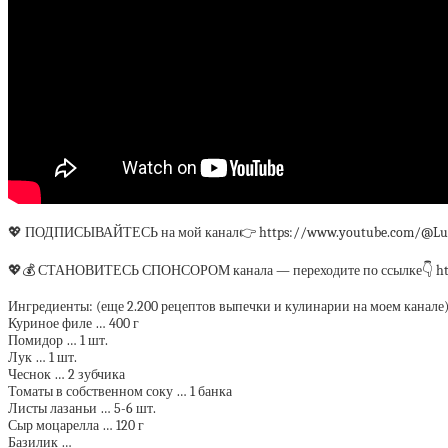
💖 ПОДПИСЫВАЙТЕСЬ на мой канал👉 https://www.youtube.com/@Lu
💖💰 СТАНОВИТЕСЬ СПОНСОРОМ канала — переходите по ссылке👇 htt
Ингредиенты: (еще 2.200 рецептов выпечки и кулинарии на моем канале
Куриное филе … 400 г
Помидор … 1 шт.
Лук … 1 шт.
Чеснок … 2 зубчика
Томаты в собственном соку … 1 банка
Листы лазаньи … 5-6 шт.
Сыр моцарелла … 120 г
Базилик …