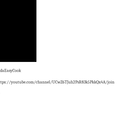
daEasyCook
ps://youtube.com/channel/UCwZ6TJuh2PsR83k5PkkQx4A/join
)