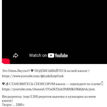
Это Очень Вкусно!! 💖 ПОДПИСЫВАЙТЕСЬ на мой канал👉
https://www.youtube.com/@LudaEasyCook
💖💰 СТАНОВИТЕСЬ СПОНСОРОМ канала — переходите по ссылке👇
https://youtube.com/channel/UCwZ6TJuh2PsR83k5PkkQx4A/join
Ингредиенты: (еще 2.200 рецептов выпечки и кулинарии на моем
канале)
Творог … 2300 г