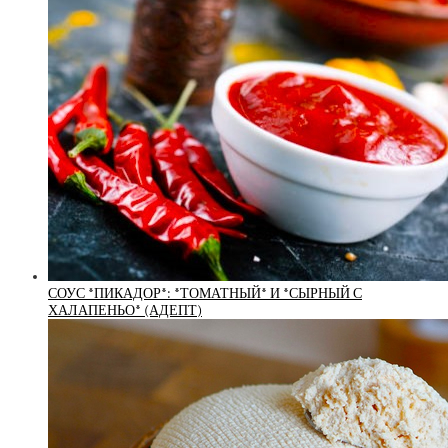
СОУС *ПИКАДОР*: *ТОМАТНЫЙ* И *СЫРНЫЙ С
ХАЛАПЕНЬО* (АДЕПТ)