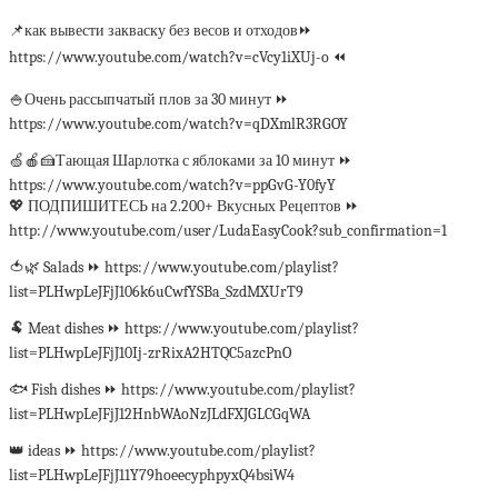
📌как вывести закваску без весов и отходов⏩
https://www.youtube.com/watch?v=cVcy1iXUj-o ⏪
🍚Очень рассыпчатый плов за 30 минут ⏩
https://www.youtube.com/watch?v=qDXmlR3RGOY
🍏🍎🍰Тающая Шарлотка с яблоками за 10 минут ⏩
https://www.youtube.com/watch?v=ppGvG-Y0fyY
💖 ПОДПИШИТЕСЬ на 2.200+ Вкусных Рецептов ⏩
http://www.youtube.com/user/LudaEasyCook?sub_confirmation=1
🍅🌿 Salads ⏩ https://www.youtube.com/playlist?
list=PLHwpLeJFjJ106k6uCwfYSBa_SzdMXUrT9
🐏 Meat dishes ⏩ https://www.youtube.com/playlist?
list=PLHwpLeJFjJ10Ij-zrRixA2HTQC5azcPnO
🐟 Fish dishes ⏩ https://www.youtube.com/playlist?
list=PLHwpLeJFjJ12HnbWAoNzJLdFXJGLCGqWA
👑 ideas ⏩ https://www.youtube.com/playlist?
list=PLHwpLeJFjJ11Y79hoeecyphpyxQ4bsiW4