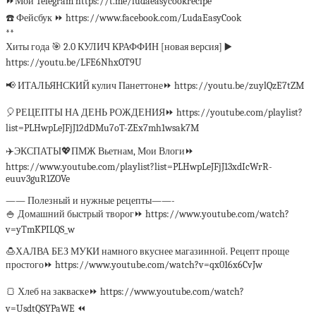
⏩Мой Telegram https://t.me/ludaeasycookrecipe
☎️ Фейсбук ⏩ https://www.facebook.com/LudaEasyCook
**
Хиты года 🎯 2.0 КУЛИЧ КРАФФИН [новая версия] ▶️
https://youtu.be/LFE6NhxOT9U
📢 ИТАЛЬЯНСКИЙ кулич Панеттоне⏩ https://youtu.be/zuylQzE7tZM
🎈РЕЦЕПТЫ НА ДЕНЬ РОЖДЕНИЯ⏩ https://youtube.com/playlist?
list=PLHwpLeJFjJ12dDMu7oT-ZEx7mh1wsak7M
✈️ЭКСПАТЫ💖ПМЖ Вьетнам, Мои Влоги⏩
https://www.youtube.com/playlist?list=PLHwpLeJFjJ13xdIcWrR-
euuv3guR1ZOVe
—— Полезный и нужные рецепты——-
🍚 Домашний быстрый творог⏩ https://www.youtube.com/watch?
v=yTmKPILQS_w
🍮ХАЛВА БЕЗ МУКИ намного вкуснее магазинной. Рецепт проще
простого⏩ https://www.youtube.com/watch?v=qx016x6CvJw
🍞 Хлеб на закваске⏩ https://www.youtube.com/watch?
v=UsdtQSYPaWE ⏪