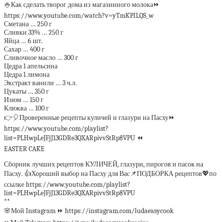
🍚Как сделать творог дома из магазинного молока⏩
https://www.youtube.com/watch?v=yTmKPILQS_w
Сметана … 250 г
Сливки 33% … 250 г
Яйца … 6 шт.
Сахар … 400 г
Сливочное масло … 300 г
Цедра 1 апельсина
Цедра 1 лимона
Экстракт ванили … 3 ч.л.
Цукаты … 350 г
Изюм … 150 г
Клюква … 100 г
👉🎈Проверенные рецепты куличей и глазури на Пасху⏩
https://www.youtube.com/playlist?
list=PLHwpLeJFjJ13GDRe3QXARpivvStRp8VPU ⏪
EASTER CAKE
Сборник лучших рецептов КУЛИЧЕЙ, глазури, пирогов и пасок на
Пасху. 👍Хороший выбор на Пасху для Вас📌ПОДБОРКА рецептов💖по
ссылке https://www.youtube.com/playlist?
list=PLHwpLeJFjJ13GDRe3QXARpivvStRp8VPU
**
🌸Мой Instagram ⏩ https://instagram.com/ludaeasycook