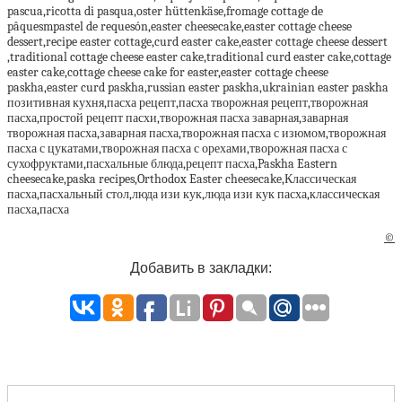
pascua,ricotta di pasqua,oster hüttenkäse,fromage cottage de
pâquesmpastel de requesón,easter cheesecake,easter cottage cheese
dessert,recipe easter cottage,curd easter cake,easter cottage cheese dessert
,traditional cottage cheese easter cake,traditional curd easter cake,cottage
easter cake,cottage cheese cake for easter,easter cottage cheese
paskha,easter curd paskha,russian easter paskha,ukrainian easter paskha
позитивная кухня,пасха рецепт,пасха творожная рецепт,творожная
пасха,простой рецепт пасхи,творожная пасха заварная,заварная
творожная пасха,заварная пасха,творожная пасха с изюмом,творожная
пасха с цукатами,творожная пасха с орехами,творожная пасха с
сухофруктами,пасхальные блюда,рецепт пасха,Paskha Eastern
cheesecake,paska recipes,Orthodox Easter cheesecake,Классическая
пасха,пасхальный стол,люда изи кук,люда изи кук пасха,классическая
пасха,пасха
©
Добавить в закладки: