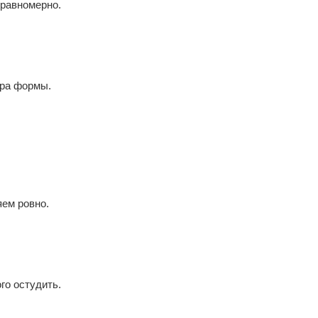
 равномерно.
тра формы.
яем ровно.
го остудить.