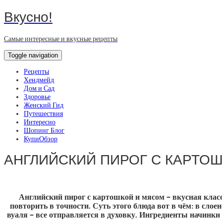
Вкусно!
Самые интересные и вкусные рецепты
Toggle navigation
Рецепты
Хендмейд
Дом и Сад
Здоровье
Женский Гид
Путешествия
Интересно
Шопинг Блог
КупиОбзор
АНГЛИЙСКИЙ ПИРОГ С КАРТО
Английский пирог с картошкой и мясом – вкусная класс
повторить в точности. Суть этого блюда вот в чём: в слое
вуаля – все отправляется в духовку. Ингредиенты начинки