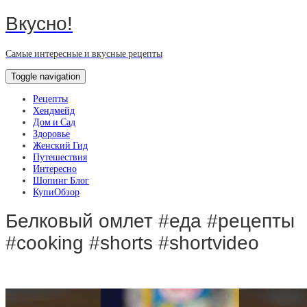
Вкусно!
Самые интересные и вкусные рецепты
Toggle navigation
Рецепты
Хендмейд
Дом и Сад
Здоровье
Женский Гид
Путешествия
Интересно
Шопинг Блог
КупиОбзор
Белковый омлет #еда #рецепты
#cooking #shorts #shortvideo