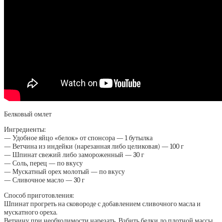
Белковый омлет
Ингредиенты:
— Удобное яйцо «белок» от спонсора — 1 бутылка
— Ветчина из индейки (нарезанная либо целиковая) — 100 г
— Шпинат свежий либо замороженный — 30 г
— Соль, перец — по вкусу
— Мускатный орех молотый — по вкусу
— Сливочное масло — 30 г
Способ приготовления:
Шпинат прогреть на сковороде с добавлением сливочного масла и
мускатного ореха.
Ветчину при необходимости нарезать. Взбить белки до плотной массы,