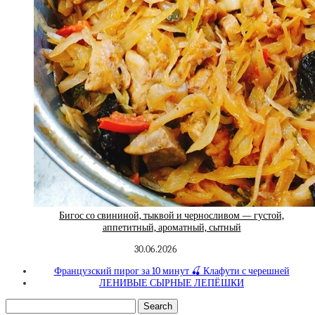
Бигос со свининой, тыквой и черносливом — густой,
аппетитный, ароматный, сытный
30.06.2026
Французский пирог за 10 минут 🍒 Клафути с черешней
ЛЕНИВЫЕ СЫРНЫЕ ЛЕПЁШКИ