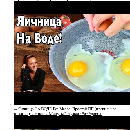
🍳Яичница НА ВОДЕ Без Масла! Простой ПП (правильное
питание) завтрак за Минуты Результат Вас Удивит!