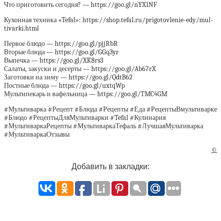
Что приготовить сегодня? — https://goo.gl/nYX1NF
Кухонная техника «Tefal»: https://shop.tefal.ru/prigotovlenie-edy/mul-
tivarki.html
Первое блюдо — https://goo.gl/pjjRbR
Вторые блюда — https://goo.gl/GGq3yr
Выпечка — https://goo.gl/XK8rs3
Салаты, закуски и десерты — https://goo.gl/Ab67rX
Заготовки на зиму — https://goo.gl/QdtB62
Постные блюда — https://goo.gl/uxtqWp
Мультипекарь и вафельница — https://goo.gl/TMC4GM
#Мультиварка #Рецепт #Блюда #Рецепты #Еда #РецептыВмультиварке
#Блюдо #РецептыДляМультиварки #Tefal #Кулинария
#МультиваркаРецепты #МультиваркаТефаль #ЛучшаяМультиварка
#МультиваркаОтзывы
©
Добавить в закладки: