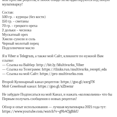
мультиварку!
Состав:
500 гр. – курицы (без кости)
150 гр. – сметаны
70 гр. – грецкого ореха
2 дольки – чеснока
Мускатный орех
Хмели-сунели и соль
Черный молотый перец
Подсолнечное масло
Я в Viber и Telegram, а также мой Сайт, кликните по нужной Вам
ссылке:
— Ссылка на Вайбер: http://bit.ly/Multivarka_Viber
— Ссылка на Телеграмм: https://tlinks.run/multivarka_recepti_eda
— Ссылка на мой Сайт: https://pro-multivarka.com
Второй Кулинарный канал рецептов: https://goo.gl/axrg7N
Мой Семейный канал: https://goo.gl/xZhwmr
Не забудьте Подписаться на мой Канал, и нажать «колокольчик» что бы
Первым получать сообщения о новых рецептах!
Обзор и опыт использования — лучшая мультиварка 2021 года тут:
https://www.youtube.com/watch?v=g9h4CJgBikU