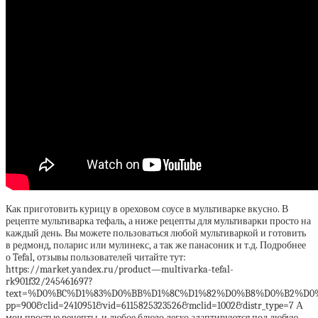
Как приготовить курицу в ореховом соусе в мультиварке вкусно. В
рецепте мультиварка тефаль, а ниже рецепты для мультиварки просто на
каждый день. Вы можете пользоваться любой мультиваркой и готовить
в редмонд, поларис или мулинекс, а так же панасоник и т.д. Подробнее
о Tefal, отзывы пользователей читайте тут:
https://market.yandex.ru/product—multivarka-tefal-
rk901f32/245461697?
text=%D0%BC%D1%83%D0%BB%D1%8C%D1%82%D0%B8%D0%B2%D0%B
pp=900&clid=2410951&vid=6115825323526&mclid=1002&distr_type=7 А
мои простые рецепты, и любое блюдо легко адаптируются под любую