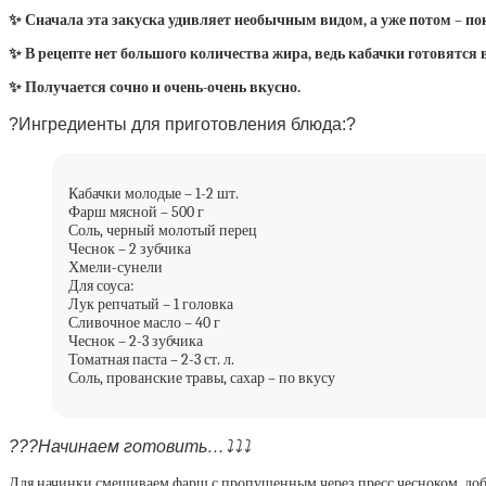
✨ Сначала эта закуска удивляет необычным видом, а уже потом – п
✨ В рецепте нет большого количества жира, ведь кабачки готовятся в
✨ Получается сочно и очень-очень вкусно.
?Ингредиенты для приготовления блюда:?
Кабачки молодые – 1-2 шт.
Фарш мясной – 500 г
Соль, черный молотый перец
Чеснок – 2 зубчика
Хмели-сунели
Для соуса:
Лук репчатый – 1 головка
Сливочное масло – 40 г
Чеснок – 2-3 зубчика
Томатная паста – 2-3 ст. л.
Соль, прованские травы, сахар – по вкусу
??‍?Начинаем готовить…⤵️⤵️⤵️
Для начинки смешиваем фарш с пропущенным через пресс чесноком, доба