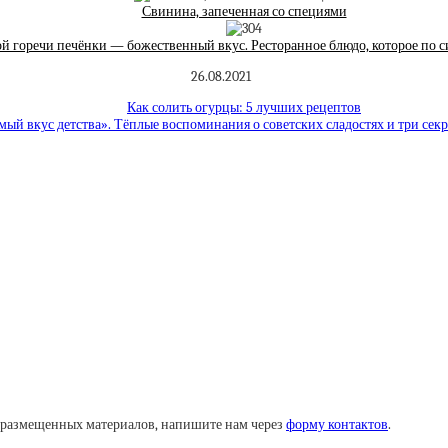
Свинина, запеченная со специями
й горечи печёнки — божественный вкус. Ресторанное блюдо, которое по 
26.08.2021
Как солить огурцы: 5 лучших рецептов
мый вкус детства». Тёплые воспоминания о советских сладостях и три сек
у размещенных материалов, напишите нам через
форму контактов
.