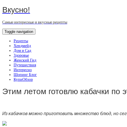
Вкусно!
Самые интересные и вкусные рецепты
Toggle navigation
Рецепты
Хендмейд
Дом и Сад
Здоровье
Женский Гид
Путешествия
Интересно
Шопинг Блог
КупиОбзор
Этим летом готовлю кабачки по 
Из кабачков можно приготовить множество блюд, но сег