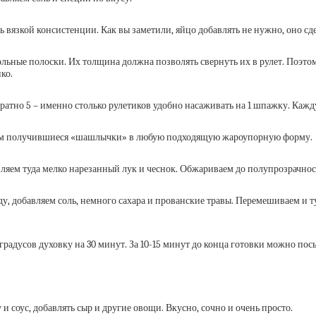
вязкой консистенции. Как вы заметили, яйцо добавлять не нужно, оно сде
ольные полоски. Их толщина должна позволять свернуть их в рулет. Поэто
ко.
ратно 5 – именно столько рулетиков удобно насаживать на 1 шпажку. Кажд
аем получившиеся «шашлычки» в любую подходящую жароупорную форму.
ляем туда мелко нарезанный лук и чеснок. Обжариваем до полупрозрачнос
ду, добавляем соль, немного сахара и прованские травы. Перемешиваем и 
градусов духовку на 30 минут. За 10-15 минут до конца готовки можно пос
и соус, добавлять сыр и другие овощи. Вкусно, сочно и очень просто.