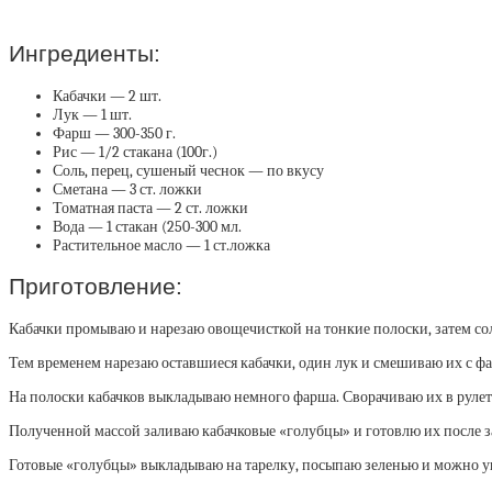
Ингредиенты:
Кабачки — 2 шт.
Лук — 1 шт.
Фарш — 300-350 г.
Рис — 1/2 стакана (100г.)
Соль, перец, сушеный чеснок — по вкусу
Сметана — 3 ст. ложки
Томатная паста — 2 ст. ложки
Вода — 1 стакан (250-300 мл.
Растительное масло — 1 ст.ложка
Приготовление:
Кабачки промываю и нарезаю овощечисткой на тонкие полоски, затем сол
Тем временем нарезаю оставшиеся кабачки, один лук и смешиваю их с ф
На полоски кабачков выкладываю немного фарша. Сворачиваю их в рулети
Полученной массой заливаю кабачковые «голубцы» и готовлю их после 
Готовые «голубцы» выкладываю на тарелку, посыпаю зеленью и можно у