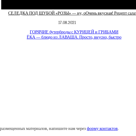
СЕЛЕДКА ПОД ШУБОЙ «РОЗЫ» — ну, оОчень вкусная! Рецепт салат
17.08.2021
ГОРЯЧИЕ бутерброды с КУРИЦЕЙ и ГРИБАМИ
ЁКА — блюдо из ЛАВАША. Просто, вкусно, быстро
у размещенных материалов, напишите нам через
форму контактов
.