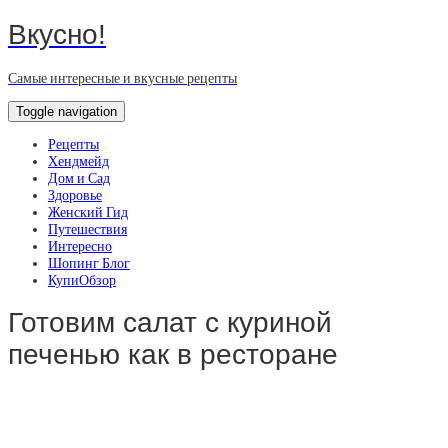
Вкусно!
Самые интересные и вкусные рецепты
Toggle navigation
Рецепты
Хендмейд
Дом и Сад
Здоровье
Женский Гид
Путешествия
Интересно
Шопинг Блог
КупиОбзор
Готовим салат с куриной
печенью как в ресторане