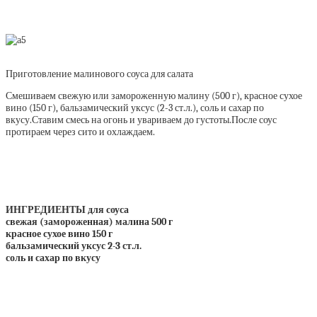
Приготовление малинового соуса для салата
Смешиваем свежую или замороженную малину (500 г), красное сухое
вино (150 г), бальзамический уксус (2-3 ст.л.), соль и сахар по
вкусу.Ставим смесь на огонь и увариваем до густоты.После соус
протираем через сито и охлаждаем.
ИНГРЕДИЕНТЫ для соуса
свежая (замороженная) малина 500 г
красное сухое вино 150 г
бальзамический уксус 2-3 ст.л.
соль и сахар по вкусу