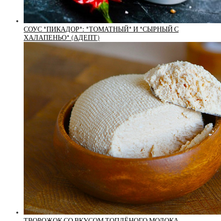
СОУС *ПИКАДОР*: *ТОМАТНЫЙ* И *СЫРНЫЙ С
ХАЛАПЕНЬО* (АДЕПТ)
ТВОРОЖОК СО ВКУСОМ ТОПЛЁНОГО МОЛОКА