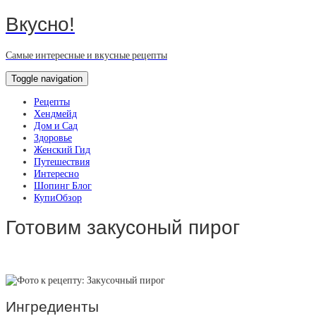
Вкусно!
Самые интересные и вкусные рецепты
Toggle navigation
Рецепты
Хендмейд
Дом и Сад
Здоровье
Женский Гид
Путешествия
Интересно
Шопинг Блог
КупиОбзор
Готовим закусоный пирог
Ингредиенты