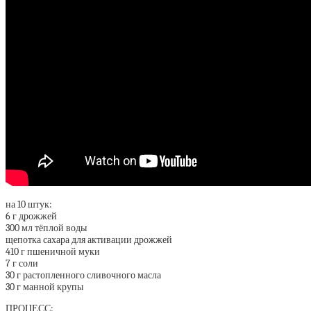
на 10 штук:
6 г дрожжей
300 мл тёплой воды
щепотка сахара для активации дрожжей
410 г пшеничной муки
7 г соли
30 г растопленного сливочного масла
30 г манной крупы
ПРОЦЕСС: