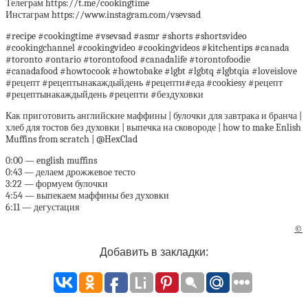
Телеграм https://t.me/cookingtime
Инстаграм https://www.instagram.com/vsevsad
#recipe #cookingtime #vsevsad #asmr #shorts #shortsvideo
#cookingchannel #cookingvideo #cookingvideos #kitchentips #canada
#toronto #ontario #torontofood #canadalife #torontofoodie
#canadafood #howtocook #howtobake #lgbt #lgbtq #lgbtqia #loveislove
#рецепт #рецептынакаждыйдень #рецепти#еда #cookiesу #рецепт
#рецептынакаждыйдень #рецепти #бездуховки
Как приготовить английские маффины | булочки для завтрака и бранча |
хлеб для тостов без духовки | выпечка на сковороде | how to make Enlish
Muffins from scratch | @HexClad
0:00 — english muffins
0:43 — делаем дрожжевое тесто
3:22 — формуем булочки
4:54 — выпекаем маффины без духовки
6:11 — дегустация
©
Добавить в закладки: