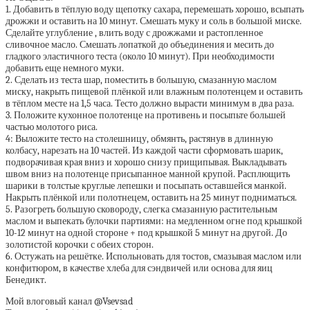
1. Добавить в тёплую воду щепотку сахара, перемешать хорошо, всыпать
дрожжи и оставить на 10 минут. Смешать муку и соль в большой миске.
Сделайте углубление , влить воду с дрожжами и растопленное
сливочное масло. Смешать лопаткой до объединения и месить до
гладкого эластичного теста (около 10 минут). При необходимости
добавить еще немного муки.
2. Сделать из теста шар, поместить в большую, смазанную маслом
миску, накрыть пищевой плёнкой или влажным полотенцем и оставить
в тёплом месте на 1,5 часа. Тесто должно вырасти минимум в два раза.
3. Положите кухонное полотенце на противень и посыпьте большей
частью молотого риса.
4: Выложите тесто на столешницу, обмянть, растянув в длинную
колбасу, нарезать на 10 частей. Из каждой части сформовать шарик,
подворачивая края вниз и хорошо снизу прищипывая. Выкладывать
швом вниз на полотенце присыпанное манной крупой. Расплющить
шарики в толстые круглые лепешки и посыпать оставшейся манкой.
Накрыть плёнкой или полотнецем, оставить на 25 минут подниматься.
5. Разогреть большую сковороду, слегка смазанную растительным
маслом и выпекать булочки партиями: на медленном огне под крышкой
10-12 минут на одной стороне + под крышкой 5 минут на другой. До
золотистой корочки с обеих сторон.
6. Остужать на решётке. Испольновать для тостов, смазывая маслом или
конфитюром, в качестве хлеба для сэндвичей или основа для яиц
Бенедикт.
Мой влоговый канал @Vsevsad