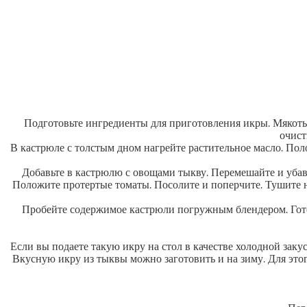
Подготовьте ингредиенты для приготовления икры. Мякоть
очист
В кастрюле с толстым дном нагрейте растительное масло. Поло
Добавьте в кастрюлю с овощами тыкву. Перемешайте и убавь
Положите протертые томаты. Посолите и поперчите. Тушите н
Пробейте содержимое кастрюли погружным блендером. Гото
Если вы подаете такую икру на стол в качестве холодной за
Вкусную икру из тыквы можно заготовить и на зиму. Для это