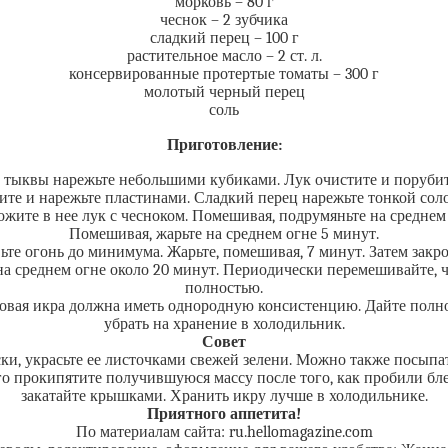
морковь – 80 г
чеснок – 2 зубчика
сладкий перец – 100 г
растительное масло – 2 ст. л.
консервированные протертые томаты – 300 г
молотый черный перец
соль
Приготовление:
 тыквы нарежьте небольшими кубиками. Лук очистите и порубите
ите и нарежьте пластинами. Сладкий перец нарежьте тонкой сол
жите в нее лук с чесноком. Помешивая, подрумяньте на среднем 
Помешивая, жарьте на среднем огне 5 минут.
те огонь до минимума. Жарьте, помешивая, 7 минут. Затем закр
а среднем огне около 20 минут. Периодически перемешивайте, 
полностью.
вая икра должна иметь однородную консистенцию. Дайте полнос
убрать на хранение в холодильник.
Совет
куски, украсьте ее листочками свежей зелени. Можно также пос
го прокипятите получившуюся массу после того, как пробили бл
закатайте крышками. Хранить икру лучше в холодильнике.
Приятного аппетита!
По материалам сайта: ru.hellomagazine.com