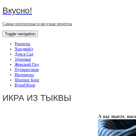
Вкусно!
Самые интересные и вкусные рецепты
Toggle navigation
Рецепты
Хендмейд
Дом и Сад
Здоровье
Женский Гид
Путешествия
Интересно
Шопинг Блог
КупиОбзор
ИКРА ИЗ ТЫКВЫ
А вы знаете, нас