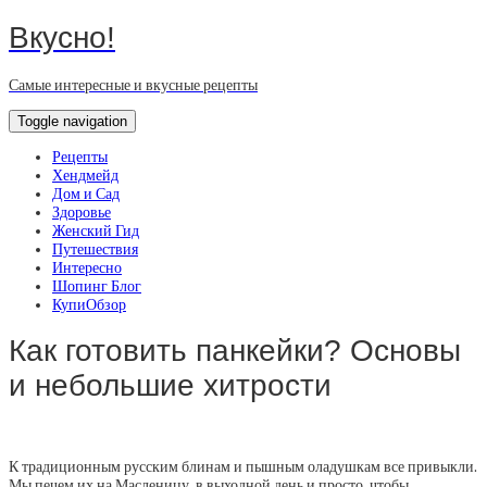
Вкусно!
Самые интересные и вкусные рецепты
Toggle navigation
Рецепты
Хендмейд
Дом и Сад
Здоровье
Женский Гид
Путешествия
Интересно
Шопинг Блог
КупиОбзор
Как готовить панкейки? Основы
и небольшие хитрости
К традиционным русским блинам и пышным оладушкам все привыкли.
Мы печем их на Масленицу, в выходной день и просто, чтобы