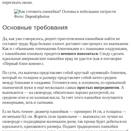
пересекать океан.
Фото: Depositphotos
Основные требования
Да, как уже говорилось, рецепт приготовления панкейков найти не
составит труда. Куда больше хлопот доставит сам процесс их выпекания.
Как и с обычными тоненькими блинчиками и с пышными оладушками,
с панкейками поначалу придется
немного повозиться.
Сходу сделать
идеальные американские панкейки вряд ли удастся (как в поговорке
«Первый блин комом»).
По сути, эта выпечка представляет собой круглый «румяный» блинчик,
который по толщине и размеру представляет собой нечто среднее
между блинами и оладьями. Готовятся они, в основном, из привычной
пшеничной муки и ещё нескольких самых
простых ингредиентов
. А
выпекаются — на сковороде, обязательно хорошо разогретой, на
среднем огне и не наливая масла. За счет этого панкейки получаются
нежирными, хоть и сытными.
Если быть точнее: диаметр панкейков — примерно 14 см, а толщина —
не меньше 0,5 см. Жарить (или правильнее — выпекать) их лучше на
сковороде с подходящим маленьким дном, так проще будет добиться их
идеального, одинакового размера. Подают традиционно панкейки