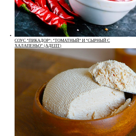
СОУС *ПИКАДОР*: *ТОМАТНЫЙ* И *СЫРНЫЙ С
ХАЛАПЕНЬО* (АДЕПТ)