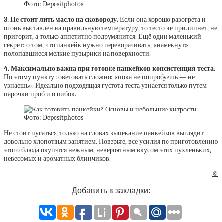
Фото: Depositphotos
3. Не стоит лить масло на сковороду.
Если она хорошо разогрета и
огонь выставлен на правильную температуру, то тесто не прилипнет, не
пригорит, а только аппетитно подрумянится. Ещё один маленький
секрет: о том, что панкейк нужно переворачивать, «намекнут»
полопавшиеся мелкие пузырики на поверхности.
4. Максимально важна при готовке панкейков консистенция теста.
По этому пункту советовать сложно: «пока не попробуешь — не
узнаешь». Идеально подходящая густота теста узнается только путем
парочки проб и ошибок.
Фото: Depositphotos
Не стоит пугаться, только на словах выпекание панкейков выглядит
довольно хлопотным занятием. Поверьте, все усилия по приготовлению
этого блюда окупятся нежным, невероятным вкусом этих пухленьких,
невесомых и ароматных блинчиков.
©
Добавить в закладки: