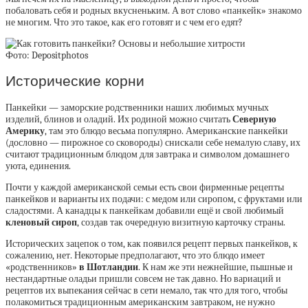
побаловать себя и родных вкусненьким. А вот слово «панкейк» знакомо
не многим. Что это такое, как его готовят и с чем его едят?
Фото: Depositphotos
Исторические корни
Панкейки — заморские родственники наших любимых мучных
изделий, блинов и оладий. Их родиной можно считать
Северную
Америку
, там это блюдо весьма популярно. Американские панкейки
(дословно — пирожное со сковороды) снискали себе немалую славу, их
считают традиционным блюдом для завтрака и символом домашнего
уюта, единения.
Почти у каждой американской семьи есть свои фирменные рецепты
панкейков и варианты их подачи: с медом или сиропом, с фруктами или
сладостями. А канадцы к панкейкам добавили ещё и свой любимый
кленовый сироп
, создав так очередную визитную карточку страны.
Исторических зацепок о том, как появился рецепт первых панкейков, к
сожалению, нет. Некоторые предполагают, что это блюдо имеет
«родственников»
в Шотландии
. К нам же эти нежнейшие, пышные и
нестандартные оладьи пришли совсем не так давно. Но вариаций и
рецептов их выпекания сейчас в сети немало, так что для того, чтобы
полакомиться традиционным американским завтраком, не нужно