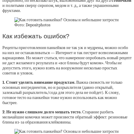
порционно, по несколько штук, выложенными друг на друга
стопочкой
и политыми сверху сиропом, медом и т. д., а также украшенными
фруктами.
Фото: Depositphotos
Как избежать ошибок?
Рецепты приготовления панкейков не так уж и мудрены, можно особо
на них не останавливаться — Интернет и так пестрит всевозможными
вариациями. Но может статься, что намерение опробовать новый рецепт
не даст желаемого результата и «все блины будут комом». Чтобы не
допустить этого, нужно взять на вооружение несколько простых
советов и уловок.
1. Стоит уделять внимание продуктам.
Важна свежесть не только
основных ингредиентов, но и разрыхлителя (давно открытый,
залежалый разрыхлитель/сода для этого дела не пойдет). К слову,
готовое тесто на панкейки тоже нужно использовать как можно
быстрее.
2. Не нужно слишком долго мешать тесто.
Старание разбить
мельчайшие комочки может произвести обратный эффект: резиновые
блины из-за образования клейковины.