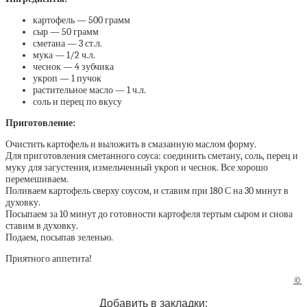
картофель — 500 грамм
сыр — 50 грамм
сметана — 3 ст.л.
мука — 1/2 ч.л.
чеснок — 4 зубчика
укроп — 1 пучок
растительное масло — 1 ч.л.
соль и перец по вкусу
Приготовление:
Очистить картофель и выложить в смазанную маслом форму.
Для приготовления сметанного соуса: соединить сметану, соль, перец и
муку для загустения, измельченный укроп и чеснок. Все хорошо
перемешиваем.
Поливаем картофель сверху соусом, и ставим при 180 С на 30 минут в
духовку.
Посыпаем за 10 минут до готовности картофеля тертым сыром и снова
ставим в духовку.
Подаем, посыпав зеленью.
Приятного аппетита!
©
Добавить в закладки: