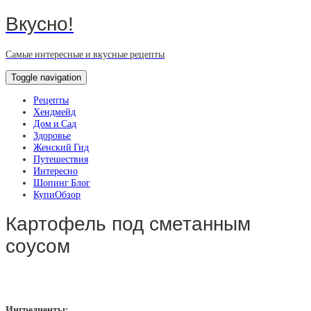
Вкусно!
Самые интересные и вкусные рецепты
Toggle navigation
Рецепты
Хендмейд
Дом и Сад
Здоровье
Женский Гид
Путешествия
Интересно
Шопинг Блог
КупиОбзор
Картофель под сметанным
соусом
Ингредиенты: