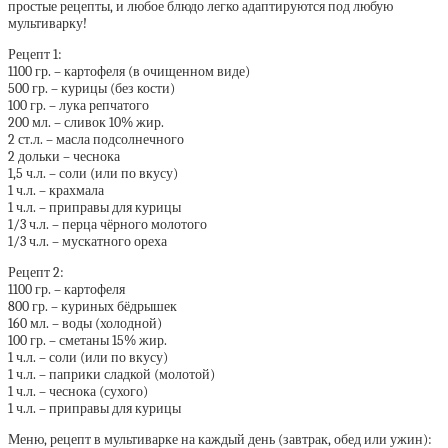
простые рецепты, и любое блюдо легко адаптируются под любую
мультиварку!
Рецепт 1:
1100 гр. – картофеля (в очищенном виде)
500 гр. – курицы (без кости)
100 гр. – лука репчатого
200 мл. – сливок 10% жир.
2 ст.л. – масла подсолнечного
2 дольки – чеснока
1,5 ч.л. – соли (или по вкусу)
1 ч.л. – крахмала
1 ч.л. – приправы для курицы
1/3 ч.л. – перца чёрного молотого
1/3 ч.л. – мускатного ореха
Рецепт 2:
1100 гр. – картофеля
800 гр. – куриных бёдрышек
160 мл. – воды (холодной)
100 гр. – сметаны 15% жир.
1 ч.л. – соли (или по вкусу)
1 ч.л. – паприки сладкой (молотой)
1 ч.л. – чеснока (сухого)
1 ч.л. – приправы для курицы
Меню, рецепт в мультиварке на каждый день (завтрак, обед или ужин):