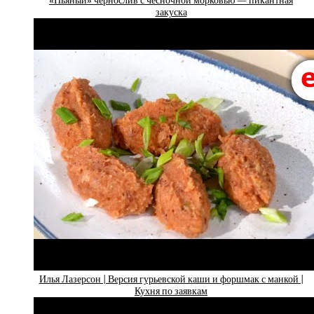
«Пьяный» чернослив с чесночной морковью — пикантная
закуска
Илья Лазерсон | Версия гурьевской каши и форшмак с манкой |
Кухня по заявкам