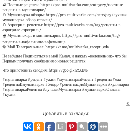
🧇 Постные рецепты: https://pro-multivarka.com/category/постные-
рецепты-в-мультиварке/
🍲 Мультиварка обзоры: https://pro-multivarka.com/category/лучшая-
мультиварка-обзор-отзывы/
🫙 Аэрогриль рецепты: https://pro-multivarka.com/tag/рецепты-в-
аэрогриле-аэрогриль/
🫕 Мультипекарь и минипекарня: https://pro-multivarka.com/tag/
рецепты-в-вафельнице-вафельница
💎 Мой Телеграм канал: https://t.me/multivarka_recepti_eda
Не забудьте Подписаться на мой Канал, и нажать «колокольчик» что бы
Первым получать сообщения о новых рецептах!
Что приготовить сегодня: https://goo.gl/nYX1NF
#мультиварка #рецепт #ужин #мультиваркаРецепт #рецепты #еда
#рецептыВмультиварке #блюдо #рецептыДляМультиварки #кулинария
#мультиваркаРецепты #лучшаяМультиварка #мультиваркаОтзывы
#кухня
©
Добавить в закладки: