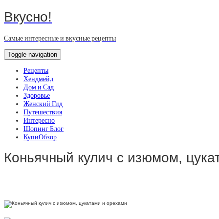
Вкусно!
Самые интересные и вкусные рецепты
Toggle navigation
Рецепты
Хендмейд
Дом и Сад
Здоровье
Женский Гид
Путешествия
Интересно
Шопинг Блог
КупиОбзор
Коньячный кулич с изюмом, цука