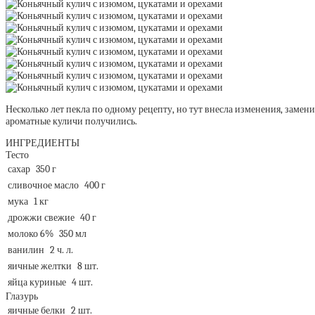
Несколько лет пекла по одному рецепту, но тут внесла изменения, замен
ароматные куличи получились.
ИНГРЕДИЕНТЫ
Тесто
сахар
350 г
сливочное масло
400 г
мука
1 кг
дрожжи свежие
40 г
молоко 6%
350 мл
ванилин
2 ч. л.
яичные желтки
8 шт.
яйца куриные
4 шт.
Глазурь
яичные белки
2 шт.