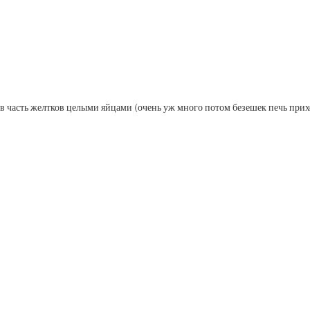
ив часть желтков целыми яйцами (очень уж много потом безешек печь прихо