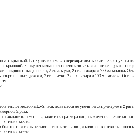
 с крышкой. Банку несколько раз переворачивать, если не все цукаты покры
окрошенные дрожжи, 2 ст. л. муки, 2 ст. л. сахара и 100 мл молока. Остави
м.
имерно в 2 раза.
ольше или меньше, зависит от размера яиц и количества невпитанного кон
ть в теплое место.