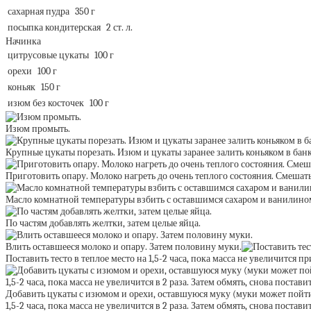
сахарная пудра
350 г
посыпка кондитерская
2 ст. л.
Начинка
цитрусовые цукаты
100 г
орехи
100 г
коньяк
150 г
изюм без косточек
100 г
Изюм промыть.
Крупные цукаты порезать. Изюм и цукаты заранее залить коньяком в банке
Приготовить опару. Молоко нагреть до очень теплого состояния. Смешать п
Масло комнатной температуры взбить с оставшимся сахаром и ванилино
По частям добавлять желтки, затем целые яйца.
Влить оставшееся молоко и опару. Затем половину муки.
Поставить тесто в теплое место на 1,5-2 часа, пока масса не увеличится пр
Добавить цукаты с изюмом и орехи, оставшуюся муку (муки может пойти б
1,5-2 часа, пока масса не увеличится в 2 раза. Затем обмять, снова постави