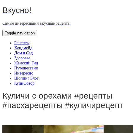
Вкусно!
Самые интересные и вкусные рецепты
Toggle navigation
Рецепты
Хендмейд
Дом и Сад
Здоровье
Женский Гид
Путешествия
Интересно
Шопинг Блог
КупиОбзор
Куличи с орехами #рецепты
#пасхарецепты #куличирецепт